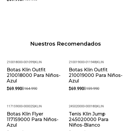
Garantía: Por defectos de fábrica
Condición: Nuevo
Género: Niño
Nuestros Recomendados
SKU: 210018000-000408_22
210018000-001099
|
KLIN
210019000-011948
|
KLIN
Botas Klin Outfit
Botas Klin Outfit
-58%
-56%
210018000 Para Niños-
210019000 Para Niños-
Azul
Azul
$69.990
$164.990
$69.990
$159.990
117159000-000025
|
KLIN
245020000-000180
|
KLIN
Botas Klin Flyer
Tenis Klin Jump
-50%
-59%
117159000 Para Niños-
245020000 Para
Azul
Niños-Blanco