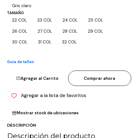
Gris claro
TAMAÑO
22 COL
23 COL
24 COL
25 COL
26 COL
27 COL
28 COL
29 COL
30 COL
31 COL
32 COL
Guía de tallas
Agregar al Carrito
Comprar ahora
Agregar a la lista de favoritos
Mostrar stock de ubicaciones
DESCRIPCIÓN
Descripción del producto