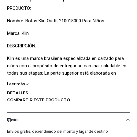
PRODUCTO:
Nombre: Botas Klin Outfit 210018000 Para Niños
Marca: Klin
DESCRIPCIÓN:
Klin es una marca brasileña especializada en calzado para
niños con el propósito de entregar un caminar saludable en
todas sus etapas; La parte superior está elaborada en
sintético permite mayor perdurabilidad adicionalmente Es
Leer más
totalmente anatómico adaptándose al pie, brindando mayor
DETALLES
estabilidad, seguridad y comodidad; Posee cuello en textil
COMPARTIR ESTE PRODUCTO
acolchada y la plantilla posee perforaciones permiten que el
pie pueda respirar además es suave y flexible igualmente el
recubrimiento interno es de una sensación suave al tacto
Envio
garantizando comodidad, también posee cierre en cordones
Envíos gratis, dependiendo del monto y lugar de destino
permitiendo un ajuste personalizado de igual manera posee