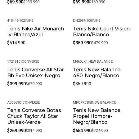
$69.990
$139.990
$69.990
$169.990
415445-102
|
NIKE
DH2987-100
|
NIKE
Tenis Nike Air Monarch
Tenis Nike Court Vision-
-25%
Iv-Blanco/Azul
Blanco/Blanco
$514.990
$359.990
$479.990
172181C
|
CONVERSE
M460LK4
|
NEW BALANCE
Tenis Converse All Star
Tenis New Balance
-41%
Bb Evo Unisex-Negro
460-Negro/Blanco
$399.990
$679.990
$359.990
A06563C
|
CONVERSE
MFCPRCB5
|
NEW BALANCE
Tenis Converse Botas
Tenis New Balance
-14%
-10%
Chuck Taylor All Star
Propel Hombre-
Unisex-Verde
Negro/Blanco
$269.990
$314.990
$654.990
$724.990