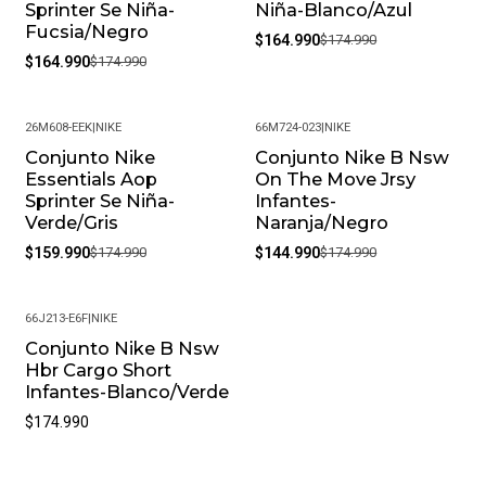
Sprinter Se Niña-
Niña-Blanco/Azul
Fucsia/Negro
$164.990
$174.990
$164.990
$174.990
26M608-EEK
|
NIKE
66M724-023
|
NIKE
Conjunto Nike
Conjunto Nike B Nsw
-9%
-17%
Essentials Aop
On The Move Jrsy
Sprinter Se Niña-
Infantes-
Verde/Gris
Naranja/Negro
$159.990
$174.990
$144.990
$174.990
66J213-E6F
|
NIKE
Conjunto Nike B Nsw
Hbr Cargo Short
Infantes-Blanco/Verde
$174.990