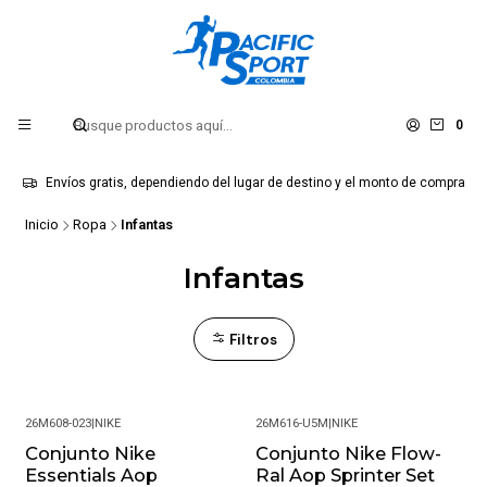
0
Envíos gratis, dependiendo del lugar de destino y el monto de compra
Inicio
Ropa
Infantas
Infantas
Filtros
26M608-023
|
NIKE
26M616-U5M
|
NIKE
Conjunto Nike
Conjunto Nike Flow-
-6%
-6%
Essentials Aop
Ral Aop Sprinter Set