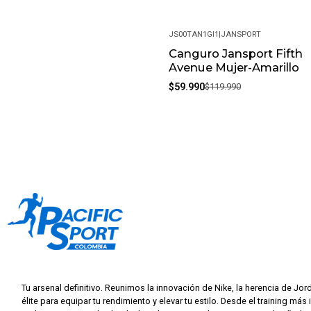
JS00TAN1GI1
|
JANSPORT
Canguro Jansport Fifth
-50%
Avenue Mujer-Amarillo
$59.990
$119.990
Tu arsenal definitivo. Reunimos la innovación de Nike, la herencia de Jor
élite para equipar tu rendimiento y elevar tu estilo. Desde el training más 