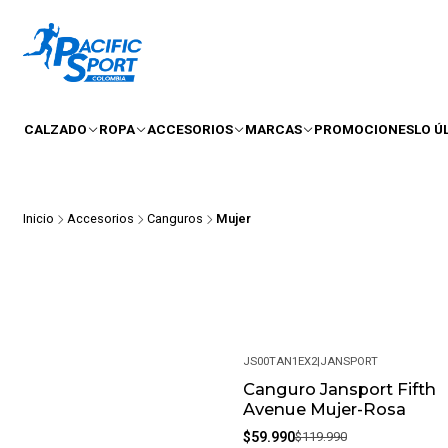
CALZADO
ROPA
ACCESORIOS
MARCAS
PROMOCIONES
LO Ú
Inicio
Accesorios
Canguros
Mujer
JS00TAN1EX2
|
JANSPORT
Canguro Jansport Fifth
-50%
Avenue Mujer-Rosa
$59.990
$119.990