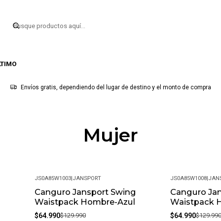
LTIMO
Envíos gratis, dependiendo del lugar de destino y el monto de compra
Mujer
JS0A85W1003
|
JANSPORT
JS0A85W1008
|
JAN
Canguro Jansport Swing
Canguro Ja
-50%
-50%
Waistpack Hombre-Azul
Waistpack 
$64.990
$129.990
$64.990
$129.99