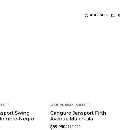
ACCESO
0
SPORT
JS00TAN15M9
|
JANSPORT
nsport Swing
Canguro Jansport Fifth
-50%
Hombre-Negro
Avenue Mujer-Lila
0
$59.990
$119.990