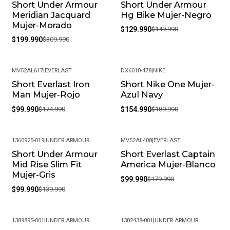
Short Under Armour
Short Under Armour
-35%
-13%
Meridian Jacquard
Hg Bike Mujer-Negro
Mujer-Morado
$129.990
$149.990
$199.990
$309.990
MV52AL617
|
EVERLAST
DX6010-478
|
NIKE
Short Everlast Iron
Short Nike One Mujer-
-43%
-18%
Man Mujer-Rojo
Azul Navy
$99.990
$174.990
$154.990
$189.990
1360925-019
|
UNDER ARMOUR
MV52AL408
|
EVERLAST
Short Under Armour
Short Everlast Captain
-29%
-44%
Mid Rise Slim Fit
America Mujer-Blanco
Mujer-Gris
$99.990
$179.990
$99.990
$139.990
1389895-001
|
UNDER ARMOUR
1382438-001
|
UNDER ARMOUR