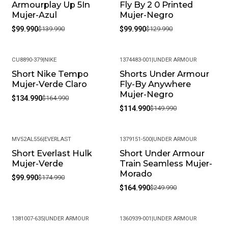
Armourplay Up 5In
Fly By 2 0 Printed
Mujer-Azul
Mujer-Negro
$99.990
$139.990
$99.990
$129.990
CU8890-379
|
NIKE
1374483-001
|
UNDER ARMOUR
Short Nike Tempo
Shorts Under Armour
-18%
-23%
Mujer-Verde Claro
Fly-By Anywhere
Mujer-Negro
$134.990
$164.990
$114.990
$149.990
MV52AL556
|
EVERLAST
1379151-500
|
UNDER ARMOUR
Short Everlast Hulk
Short Under Armour
-43%
-34%
Mujer-Verde
Train Seamless Mujer-
Morado
$99.990
$174.990
$164.990
$249.990
1381007-635
|
UNDER ARMOUR
1360939-001
|
UNDER ARMOUR