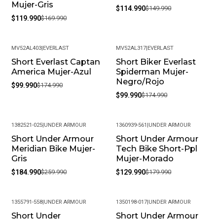
Mujer-Gris
$114.990
$149.990
$119.990
$169.990
MV52AL403
|
EVERLAST
MV52AL317
|
EVERLAST
Short Everlast Captan
Short Biker Everlast
-43%
-43%
America Mujer-Azul
Spiderman Mujer-
Negro/Rojo
$99.990
$174.990
$99.990
$174.990
1382521-025
|
UNDER ARMOUR
1360939-561
|
UNDER ARMOUR
Short Under Armour
Short Under Armour
-29%
-28%
Meridian Bike Mujer-
Tech Bike Short-Ppl
Gris
Mujer-Morado
$184.990
$259.990
$129.990
$179.990
1355791-558
|
UNDER ARMOUR
1350198-017
|
UNDER ARMOUR
Short Under
Short Under Armour
-29%
-23%