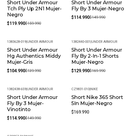
Short Under Armour
Short Under Armour
-25%
-23%
Tch Ply Up 2N1 Mujer-
Fly By 3 Mujer-Negro
Negro
$114.990
$149.990
$119.990
$159.990
1383628-019
|
UNDER ARMOUR
1382440-001
|
UNDER ARMOUR
Short Under Armour
Short Under Armour
-25%
-24%
Hg Authentics Middy
Fly By 2-In-1 Shorts
Mujer-Gris
Mujer-Negro
$104.990
$139.990
$129.990
$169.990
1382438-659
|
UNDER ARMOUR
CZ9831-010
|
NIKE
Short Under Armour
Short Nike 365 Short
-23%
Fly By 3 Mujer-
5In Mujer-Negro
Vinotinto
$169.990
$114.990
$149.990