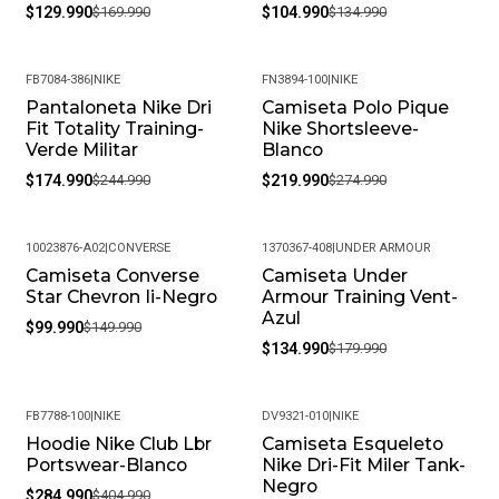
$129.990
$169.990
$104.990
$134.990
FB7084-386
|
NIKE
FN3894-100
|
NIKE
Pantaloneta Nike Dri
Camiseta Polo Pique
-29%
-20%
Fit Totality Training-
Nike Shortsleeve-
Verde Militar
Blanco
$174.990
$244.990
$219.990
$274.990
10023876-A02
|
CONVERSE
1370367-408
|
UNDER ARMOUR
Camiseta Converse
Camiseta Under
-33%
-25%
Star Chevron Ii-Negro
Armour Training Vent-
Azul
$99.990
$149.990
$134.990
$179.990
FB7788-100
|
NIKE
DV9321-010
|
NIKE
Hoodie Nike Club Lbr
Camiseta Esqueleto
-30%
Portswear-Blanco
Nike Dri-Fit Miler Tank-
Negro
$284.990
$404.990