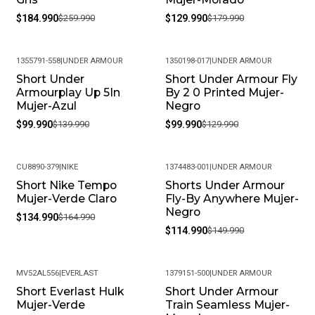
$184.990
$259.990
$129.990
$179.990
1355791-558
|
UNDER ARMOUR
1350198-017
|
UNDER ARMOUR
Short Under
Short Under Armour Fly
-29%
-23%
Armourplay Up 5In
By 2 0 Printed Mujer-
Mujer-Azul
Negro
$99.990
$139.990
$99.990
$129.990
CU8890-379
|
NIKE
1374483-001
|
UNDER ARMOUR
Short Nike Tempo
Shorts Under Armour
-18%
-23%
Mujer-Verde Claro
Fly-By Anywhere Mujer-
Negro
$134.990
$164.990
$114.990
$149.990
MV52AL556
|
EVERLAST
1379151-500
|
UNDER ARMOUR
Short Everlast Hulk
Short Under Armour
-43%
-34%
Mujer-Verde
Train Seamless Mujer-