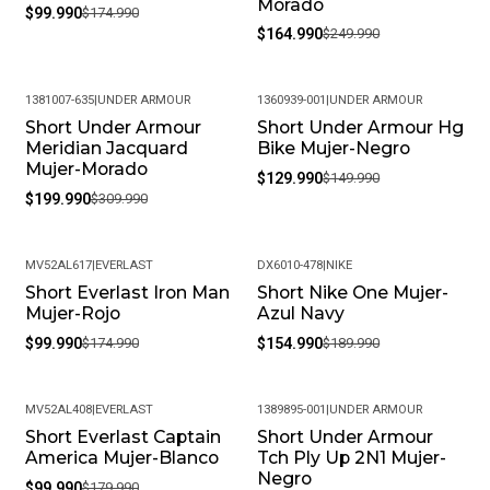
Morado
$99.990
$174.990
$164.990
$249.990
1381007-635
|
UNDER ARMOUR
1360939-001
|
UNDER ARMOUR
Short Under Armour
Short Under Armour Hg
-35%
-13%
Meridian Jacquard
Bike Mujer-Negro
Mujer-Morado
$129.990
$149.990
$199.990
$309.990
MV52AL617
|
EVERLAST
DX6010-478
|
NIKE
Short Everlast Iron Man
Short Nike One Mujer-
-43%
-18%
Mujer-Rojo
Azul Navy
$99.990
$174.990
$154.990
$189.990
MV52AL408
|
EVERLAST
1389895-001
|
UNDER ARMOUR
Short Everlast Captain
Short Under Armour
-44%
-25%
America Mujer-Blanco
Tch Ply Up 2N1 Mujer-
Negro
$99.990
$179.990