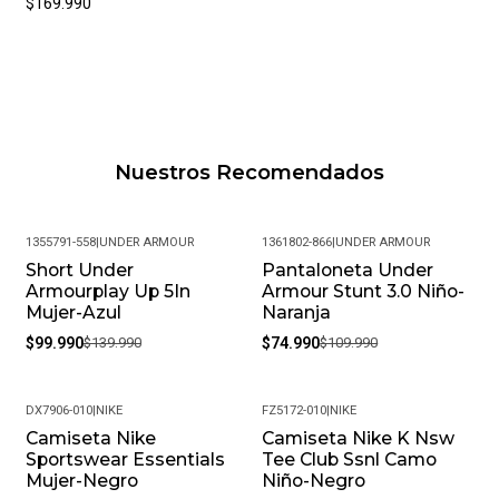
$169.990
Nuestros Recomendados
1355791-558
|
UNDER ARMOUR
1361802-866
|
UNDER ARMOUR
Short Under
Pantaloneta Under
-29%
-32%
Armourplay Up 5In
Armour Stunt 3.0 Niño-
Mujer-Azul
Naranja
$99.990
$139.990
$74.990
$109.990
DX7906-010
|
NIKE
FZ5172-010
|
NIKE
Camiseta Nike
Camiseta Nike K Nsw
-24%
-22%
Sportswear Essentials
Tee Club Ssnl Camo
Mujer-Negro
Niño-Negro