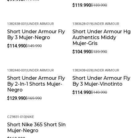
$119.990
$159.990
1382438-001
|
UNDER ARMOUR
1383628-019
|
UNDER ARMOUR
Short Under Armour Fly
Short Under Armour Hg
-23%
-25%
By 3 Mujer-Negro
Authentics Middy
Mujer-Gris
$114.990
$149.990
$104.990
$139.990
1382440-001
|
UNDER ARMOUR
1382438-659
|
UNDER ARMOUR
Short Under Armour Fly
Short Under Armour Fly
-24%
-23%
By 2-In-1 Shorts Mujer-
By 3 Mujer-Vinotinto
Negro
$114.990
$149.990
$129.990
$169.990
CZ9831-010
|
NIKE
Short Nike 365 Short 5In
Mujer-Negro