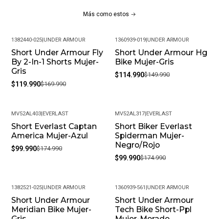
Más como estos
1382440-025
|
UNDER ARMOUR
1360939-019
|
UNDER ARMOUR
Short Under Armour Fly
Short Under Armour Hg
-29%
-23%
By 2-In-1 Shorts Mujer-
Bike Mujer-Gris
Gris
$114.990
$149.990
$119.990
$169.990
MV52AL403
|
EVERLAST
MV52AL317
|
EVERLAST
Short Everlast Captan
Short Biker Everlast
-43%
-43%
America Mujer-Azul
Spiderman Mujer-
Negro/Rojo
$99.990
$174.990
$99.990
$174.990
1382521-025
|
UNDER ARMOUR
1360939-561
|
UNDER ARMOUR
Short Under Armour
Short Under Armour
-29%
-28%
Meridian Bike Mujer-
Tech Bike Short-Ppl
Gris
Mujer-Morado