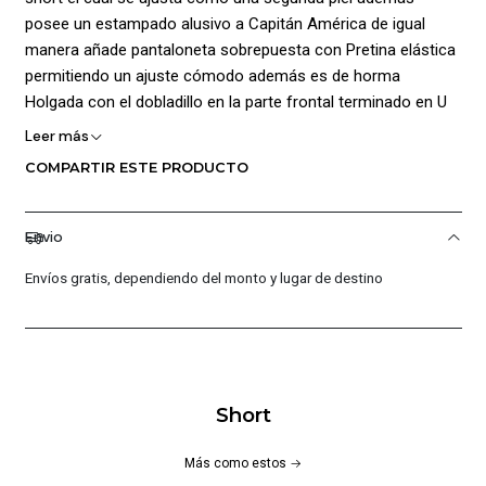
posee un estampado alusivo a Capitán América de igual
manera añade pantaloneta sobrepuesta con Pretina elástica
permitiendo un ajuste cómodo además es de horma
Holgada con el dobladillo en la parte frontal terminado en U
dando protagonismo y visibilidad al short interno Por ultimo
Leer más
agrega Grafico Capitana América estampado al igual que el
COMPARTIR ESTE PRODUCTO
Logo Everlast;(No Añade bolsillos) Material: Short Interno
Poliéster:88% Elastano:12%/ Pantaloneta Poliéster:
90%Elastano: 10%
Envio
Envíos gratis, dependiendo del monto y lugar de destino
Short
Más como estos