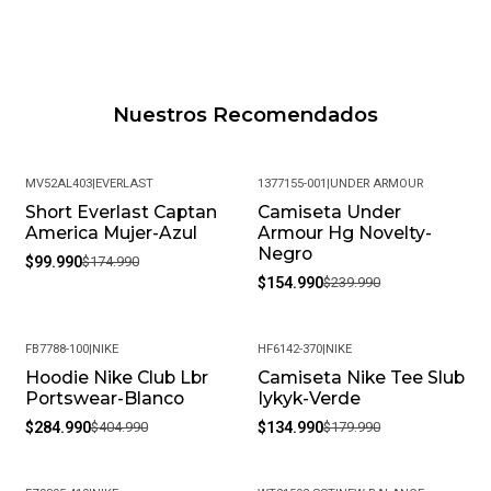
Nuestros Recomendados
MV52AL403
|
EVERLAST
1377155-001
|
UNDER ARMOUR
Short Everlast Captan
Camiseta Under
-43%
-35%
America Mujer-Azul
Armour Hg Novelty-
Negro
$99.990
$174.990
$154.990
$239.990
FB7788-100
|
NIKE
HF6142-370
|
NIKE
Hoodie Nike Club Lbr
Camiseta Nike Tee Slub
-30%
-25%
Portswear-Blanco
Iykyk-Verde
$284.990
$404.990
$134.990
$179.990