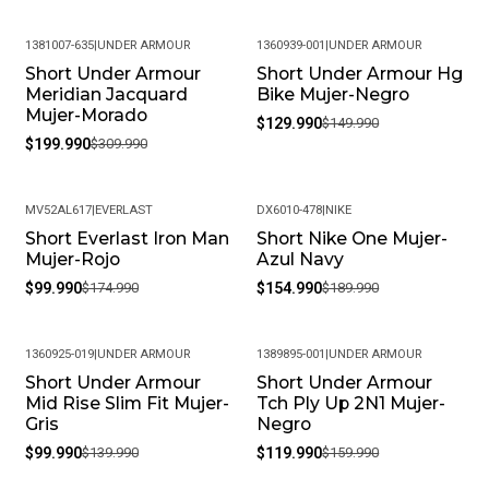
1381007-635
|
UNDER ARMOUR
1360939-001
|
UNDER ARMOUR
Short Under Armour
Short Under Armour Hg
-35%
-13%
Meridian Jacquard
Bike Mujer-Negro
Mujer-Morado
$129.990
$149.990
$199.990
$309.990
MV52AL617
|
EVERLAST
DX6010-478
|
NIKE
Short Everlast Iron Man
Short Nike One Mujer-
-43%
-18%
Mujer-Rojo
Azul Navy
$99.990
$174.990
$154.990
$189.990
1360925-019
|
UNDER ARMOUR
1389895-001
|
UNDER ARMOUR
Short Under Armour
Short Under Armour
-29%
-25%
Mid Rise Slim Fit Mujer-
Tch Ply Up 2N1 Mujer-
Gris
Negro
$99.990
$139.990
$119.990
$159.990