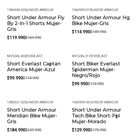
1382440-025
|
UNDER ARMOUR
1360939-019
|
UNDER ARMOUR
Short Under Armour Fly
Short Under Armour Hg
-29%
-23%
By 2-In-1 Shorts Mujer-
Bike Mujer-Gris
Gris
$114.990
$149.990
$119.990
$169.990
MV52AL403
|
EVERLAST
MV52AL317
|
EVERLAST
Short Everlast Captan
Short Biker Everlast
-43%
-43%
America Mujer-Azul
Spiderman Mujer-
Negro/Rojo
$99.990
$174.990
$99.990
$174.990
1382521-025
|
UNDER ARMOUR
1360939-561
|
UNDER ARMOUR
Short Under Armour
Short Under Armour
-29%
-28%
Meridian Bike Mujer-
Tech Bike Short-Ppl
Gris
Mujer-Morado
$184.990
$259.990
$129.990
$179.990