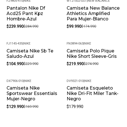
FZ9805-410
|
NIKE
WT21502-SST
|
NEW BALANCE
Pantalon Nike Df
Camiseta New Balance
-16%
-43%
Acd25 Pant Kpz
Athletics Amplified
Hombre-Azul
Para Mujer-Blanco
$239.990
$284.990
$99.990
$174.990
FJ1145-435
|
NIKE
FN3894-063
|
NIKE
Camiseta Nike Sb Te
Camiseta Polo Pique
-54%
-20%
Saludo-Azul
Nike Short Sleeve-Gris
$104.990
$229.990
$219.990
$274.990
DX7906-010
|
NIKE
DV9321-010
|
NIKE
Camiseta Nike
Camiseta Esqueleto
-24%
Sportswear Essentials
Nike Dri-Fit Miler Tank-
Mujer-Negro
Negro
$129.990
$169.990
$179.990