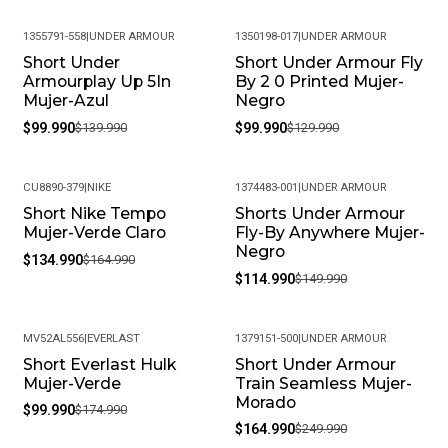
1355791-558
|
UNDER ARMOUR
1350198-017
|
UNDER ARMOUR
Short Under
Short Under Armour Fly
-29%
-23%
Armourplay Up 5In
By 2 0 Printed Mujer-
Mujer-Azul
Negro
$99.990
$139.990
$99.990
$129.990
CU8890-379
|
NIKE
1374483-001
|
UNDER ARMOUR
Short Nike Tempo
Shorts Under Armour
-18%
-23%
Mujer-Verde Claro
Fly-By Anywhere Mujer-
Negro
$134.990
$164.990
$114.990
$149.990
MV52AL556
|
EVERLAST
1379151-500
|
UNDER ARMOUR
Short Everlast Hulk
Short Under Armour
-43%
-34%
Mujer-Verde
Train Seamless Mujer-
Morado
$99.990
$174.990
$164.990
$249.990