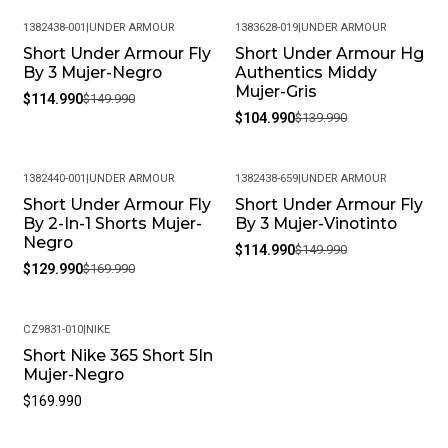
1382438-001
|
UNDER ARMOUR
1383628-019
|
UNDER ARMOUR
Short Under Armour Fly
Short Under Armour Hg
-23%
-25%
By 3 Mujer-Negro
Authentics Middy
Mujer-Gris
$114.990
$149.990
$104.990
$139.990
1382440-001
|
UNDER ARMOUR
1382438-659
|
UNDER ARMOUR
Short Under Armour Fly
Short Under Armour Fly
-24%
-23%
By 2-In-1 Shorts Mujer-
By 3 Mujer-Vinotinto
Negro
$114.990
$149.990
$129.990
$169.990
CZ9831-010
|
NIKE
Short Nike 365 Short 5In
Mujer-Negro
$169.990