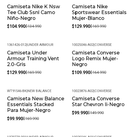
Camiseta Nike K Nsw
Camiseta Nike
-22%
-24%
Tee Club Ssnl Camo
Sportswear Essentials
Niño-Negro
Mujer-Blanco
$104.990
$134.990
$129.990
$169.990
1361426-012
|
UNDER ARMOUR
10025046-A02
|
CONVERSE
Camiseta Under
Camiseta Converse
-24%
-33%
Armour Training Vent
Logo Remix Mujer-
2.0-Gris
Negro
$129.990
$169.990
$109.990
$164.990
WT91546-BK
|
NEW BALANCE
10023876-A02
|
CONVERSE
Camiseta New Balance
Camiseta Converse
-41%
-33%
Essentials Stacked
Star Chevron Ii-Negro
Para Mujer-Negro
$99.990
$149.990
$99.990
$169.990