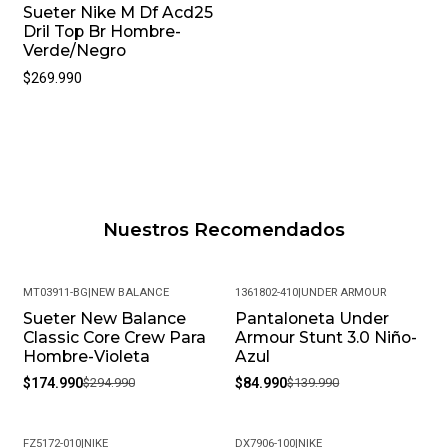
Condición: Nuevo
Sueter Nike M Df Acd25
Dril Top Br Hombre-
Género: Masculino
Verde/Negro
$269.990
SKU: MT03911-AG_S
Nuestros Recomendados
MT03911-BG
|
NEW BALANCE
1361802-410
|
UNDER ARMOUR
Sueter New Balance
Pantaloneta Under
-41%
-39%
Classic Core Crew Para
Armour Stunt 3.0 Niño-
Hombre-Violeta
Azul
$174.990
$294.990
$84.990
$139.990
FZ5172-010
|
NIKE
DX7906-100
|
NIKE