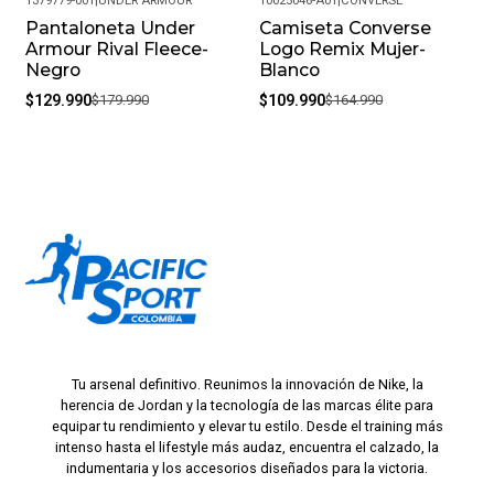
1379779-001
|
UNDER ARMOUR
10025046-A01
|
CONVERSE
Pantaloneta Under
Camiseta Converse
-28%
-33%
Armour Rival Fleece-
Logo Remix Mujer-
Negro
Blanco
$129.990
$179.990
$109.990
$164.990
Tu arsenal definitivo. Reunimos la innovación de Nike, la
herencia de Jordan y la tecnología de las marcas élite para
equipar tu rendimiento y elevar tu estilo. Desde el training más
intenso hasta el lifestyle más audaz, encuentra el calzado, la
indumentaria y los accesorios diseñados para la victoria.