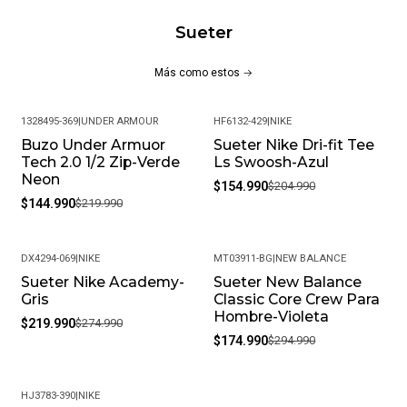
estampado en la parte frontal dando mayor estilo;
Composición 60% Algodón,40% Poliéster
Sueter
CARACTERÍSTICAS PRINCIPALES:
Más como estos
Tela de rizo francés
1328495-369
|
UNDER ARMOUR
HF6132-429
|
NIKE
Terminación de mangas acanaladas
Buzo Under Armuor
Sueter Nike Dri-fit Tee
-34%
-24%
Cintura acanalada
Tech 2.0 1/2 Zip-Verde
Ls Swoosh-Azul
Logo New Balance estampado
Neon
$154.990
$204.990
Composición 60% Algodón,40% Poliéster
$144.990
$219.990
MÁS DETALLES:
DX4294-069
|
NIKE
MT03911-BG
|
NEW BALANCE
Peso del paquete: 1 kg
Sueter Nike Academy-
Sueter New Balance
-20%
-41%
Gris
Classic Core Crew Para
Modelo: MT03911-AG
Hombre-Violeta
$219.990
$274.990
Meses de garantía: 1
$174.990
$294.990
Garantía: Por defectos de fábrica
HJ3783-390
|
NIKE