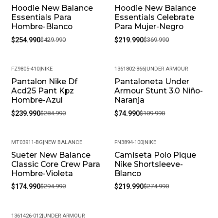
Hoodie New Balance
Hoodie New Balance
-41%
-41%
Essentials Para
Essentials Celebrate
Hombre-Blanco
Para Mujer-Negro
$254.990
$429.990
$219.990
$369.990
FZ9805-410
|
NIKE
1361802-866
|
UNDER ARMOUR
Pantalon Nike Df
Pantaloneta Under
-16%
-32%
Acd25 Pant Kpz
Armour Stunt 3.0 Niño-
Hombre-Azul
Naranja
$239.990
$284.990
$74.990
$109.990
MT03911-BG
|
NEW BALANCE
FN3894-100
|
NIKE
Sueter New Balance
Camiseta Polo Pique
-41%
-20%
Classic Core Crew Para
Nike Shortsleeve-
Hombre-Violeta
Blanco
$174.990
$294.990
$219.990
$274.990
1361426-012
|
UNDER ARMOUR