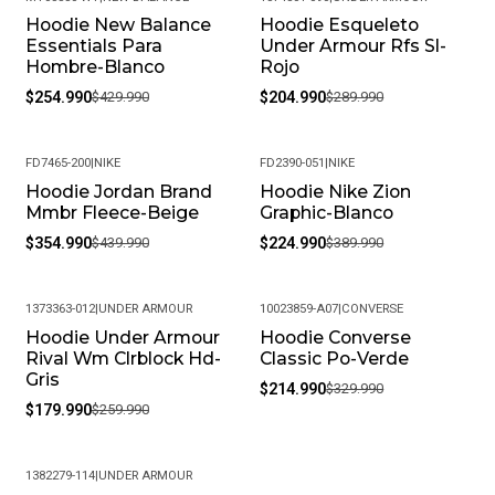
Hoodie New Balance
Hoodie Esqueleto
-41%
-29%
Essentials Para
Under Armour Rfs Sl-
Hombre-Blanco
Rojo
$254.990
$429.990
$204.990
$289.990
FD7465-200
|
NIKE
FD2390-051
|
NIKE
Hoodie Jordan Brand
Hoodie Nike Zion
-19%
-42%
Mmbr Fleece-Beige
Graphic-Blanco
$354.990
$439.990
$224.990
$389.990
1373363-012
|
UNDER ARMOUR
10023859-A07
|
CONVERSE
Hoodie Under Armour
Hoodie Converse
-31%
-35%
Rival Wm Clrblock Hd-
Classic Po-Verde
Gris
$214.990
$329.990
$179.990
$259.990
1382279-114
|
UNDER ARMOUR