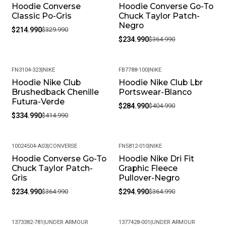
Hoodie Converse
Hoodie Converse Go-To
Garantía: Por defectos de fábrica
-35%
-36%
Classic Po-Gris
Chuck Taylor Patch-
Negro
Condición: Nuevo
$214.990
$329.990
$234.990
$364.990
Género: Masculino
SKU: MT03558-AG_S
FN3104-323
|
NIKE
FB7788-100
|
NIKE
Hoodie Nike Club
Hoodie Nike Club Lbr
-19%
-30%
Brushedback Chenille
Portswear-Blanco
Futura-Verde
$284.990
$404.990
$334.990
$414.990
10024504-A03
|
CONVERSE
FN5812-010
|
NIKE
Hoodie Converse Go-To
Hoodie Nike Dri Fit
-36%
-19%
Chuck Taylor Patch-
Graphic Fleece
Gris
Pullover-Negro
$234.990
$364.990
$294.990
$364.990
1373382-781
|
UNDER ARMOUR
1377428-001
|
UNDER ARMOUR