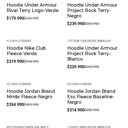
Hoodie Under Armour
Hoodie Under Armour
-31%
-35%
Rival Terry Logo-Verde
Project Rock Terry-
Negro
$179.990
$259.990
$239.990
$369.990
HJ1816-370
|
NIKE
1377428-130
|
UNDER ARMOUR
Hoodie Nike Club
Hoodie Under Armour
-19%
-35%
Fleece-Verde
Project Rock Terry-
Blanco
$319.990
$394.990
$239.990
$369.990
FD7465-010
|
NIKE
FD7545-010
|
NIKE
Hoodie Jordan Brand
Hoodie Jordan Brand
-19%
-19%
Mmbr Fleece-Negro
Ess Fleece Baseline-
Negro
$354.990
$439.990
$314.990
$389.990
MT03558-WT
|
NEW BALANCE
1374501-890
|
UNDER ARMOUR