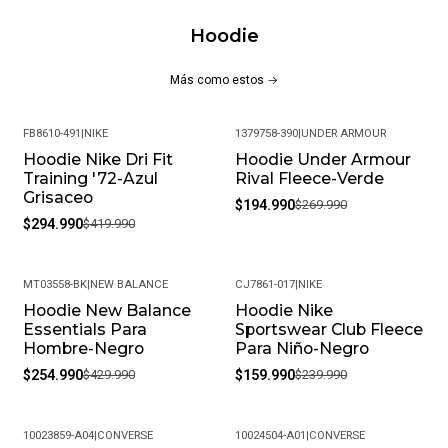
estilo; Composición 60% Algodón, 40% Poliéster
Hoodie
CARACTERÍSTICAS PRINCIPALES:
Más como estos
Tela de rizo francés
Capota de amplia cobertura
FB8610-491
|
NIKE
1379758-390
|
UNDER ARMOUR
Cordón interno
Hoodie Nike Dri Fit
Hoodie Under Armour
-30%
-28%
Terminación de mangas acanaladas
Training '72-Azul
Rival Fleece-Verde
Cintura acanalada
Grisaceo
$194.990
$269.990
Bolsillos frontales tipo canguro
$294.990
$419.990
Logo New Balance estampado
Composición 60% Algodón, 40% Poliéster
MT03558-BK
|
NEW BALANCE
CJ7861-017
|
NIKE
MÁS DETALLES:
Hoodie New Balance
Hoodie Nike
-41%
-33%
Essentials Para
Sportswear Club Fleece
Peso del paquete: 1 kg
Hombre-Negro
Para Niño-Negro
$254.990
$429.990
$159.990
$239.990
Modelo: MT03558-AG
Meses de garantía: 1
10023859-A04
|
CONVERSE
10024504-A01
|
CONVERSE