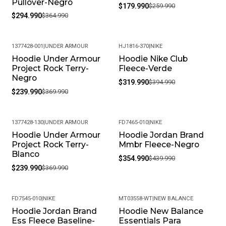
Pullover-Negro
$179.990
$259.990
$294.990
$364.990
1377428-001
|
UNDER ARMOUR
HJ1816-370
|
NIKE
Hoodie Under Armour
Hoodie Nike Club
-35%
-19%
Project Rock Terry-
Fleece-Verde
Negro
$319.990
$394.990
$239.990
$369.990
1377428-130
|
UNDER ARMOUR
FD7465-010
|
NIKE
Hoodie Under Armour
Hoodie Jordan Brand
-35%
-19%
Project Rock Terry-
Mmbr Fleece-Negro
Blanco
$354.990
$439.990
$239.990
$369.990
FD7545-010
|
NIKE
MT03558-WT
|
NEW BALANCE
Hoodie Jordan Brand
Hoodie New Balance
-19%
-41%
Ess Fleece Baseline-
Essentials Para