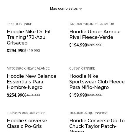
Más como estos
FB8610-491
|
NIKE
1379758-390
|
UNDER ARMOUR
Hoodie Nike Dri Fit
Hoodie Under Armour
-30%
-28%
Training '72-Azul
Rival Fleece-Verde
Grisaceo
$194.990
$269.990
$294.990
$419.990
MT03558-BK
|
NEW BALANCE
CJ7861-017
|
NIKE
Hoodie New Balance
Hoodie Nike
-41%
-33%
Essentials Para
Sportswear Club Fleece
Hombre-Negro
Para Niño-Negro
$254.990
$429.990
$159.990
$239.990
10023859-A04
|
CONVERSE
10024504-A01
|
CONVERSE
Hoodie Converse
Hoodie Converse Go-To
-35%
-36%
Classic Po-Gris
Chuck Taylor Patch-
Negro