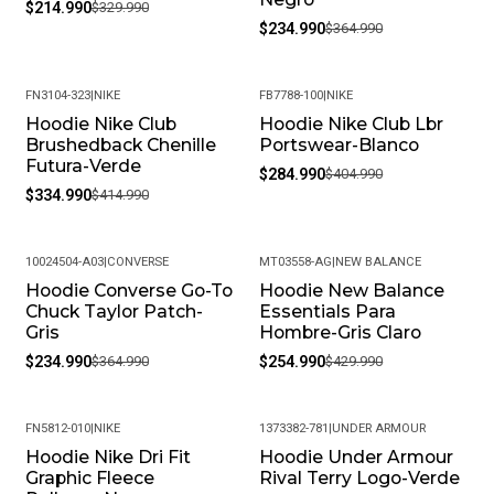
$214.990
$329.990
$234.990
$364.990
FN3104-323
|
NIKE
FB7788-100
|
NIKE
Hoodie Nike Club
Hoodie Nike Club Lbr
-19%
-30%
Brushedback Chenille
Portswear-Blanco
Futura-Verde
$284.990
$404.990
$334.990
$414.990
10024504-A03
|
CONVERSE
MT03558-AG
|
NEW BALANCE
Hoodie Converse Go-To
Hoodie New Balance
-36%
-41%
Chuck Taylor Patch-
Essentials Para
Gris
Hombre-Gris Claro
$234.990
$364.990
$254.990
$429.990
FN5812-010
|
NIKE
1373382-781
|
UNDER ARMOUR
Hoodie Nike Dri Fit
Hoodie Under Armour
-19%
-31%
Graphic Fleece
Rival Terry Logo-Verde