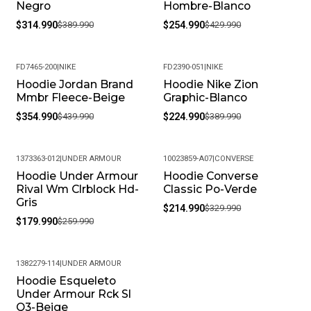
Negro
Hombre-Blanco
$314.990
$389.990
$254.990
$429.990
FD7465-200
|
NIKE
FD2390-051
|
NIKE
Hoodie Jordan Brand
Hoodie Nike Zion
-19%
-42%
Mmbr Fleece-Beige
Graphic-Blanco
$354.990
$439.990
$224.990
$389.990
1373363-012
|
UNDER ARMOUR
10023859-A07
|
CONVERSE
Hoodie Under Armour
Hoodie Converse
-31%
-35%
Rival Wm Clrblock Hd-
Classic Po-Verde
Gris
$214.990
$329.990
$179.990
$259.990
1382279-114
|
UNDER ARMOUR
Hoodie Esqueleto
-24%
Under Armour Rck Sl
Q3-Beige