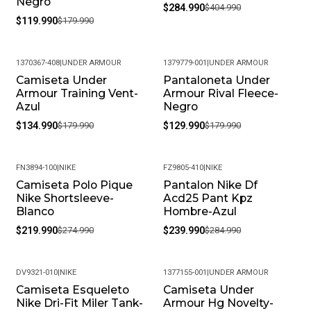
Negro
$284.990
$404.990
$119.990
$179.990
1370367-408
|
UNDER ARMOUR
1379779-001
|
UNDER ARMOUR
Camiseta Under
Pantaloneta Under
-25%
-28%
Armour Training Vent-
Armour Rival Fleece-
Azul
Negro
$134.990
$179.990
$129.990
$179.990
FN3894-100
|
NIKE
FZ9805-410
|
NIKE
Camiseta Polo Pique
Pantalon Nike Df
-20%
-16%
Nike Shortsleeve-
Acd25 Pant Kpz
Blanco
Hombre-Azul
$219.990
$274.990
$239.990
$284.990
DV9321-010
|
NIKE
1377155-001
|
UNDER ARMOUR
Camiseta Esqueleto
Camiseta Under
-35%
Nike Dri-Fit Miler Tank-
Armour Hg Novelty-