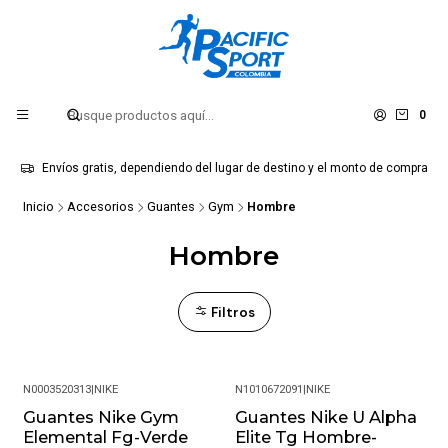
0
Envíos gratis, dependiendo del lugar de destino y el monto de compra
Inicio
Accesorios
Guantes
Gym
Hombre
Hombre
Filtros
N0003520313
|
NIKE
N1010672091
|
NIKE
Guantes Nike Gym
Guantes Nike U Alpha
-38%
Elemental Fg-Verde
Elite Tg Hombre-