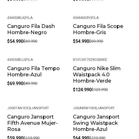
434450BLK
|
FILA
434440GRY
|
FILA
Canguro Fila Dash
Canguro Fila Scope
-21%
-21%
Hombre-Negro
Hombre-Gris
$54.990
$69.990
$54.990
$69.990
434550BLU
|
FILA
N1012417029OS
|
NIKE
Canguro Fila Tempo
Canguro Nike Slim
-22%
-4%
Hombre-Azul
Waistpack 4.0
Hombre-Verde
$69.990
$89.990
$124.990
$129.990
JS00TAN1EX2
|
JANSPORT
JS0A85W1003
|
JANSPORT
Canguro Jansport
Canguro Jansport
-50%
-50%
Fifth Avenue Mujer-
Swing Waistpack
Rosa
Hombre-Azul
$59.990
$119.990
$64.990
$129.990