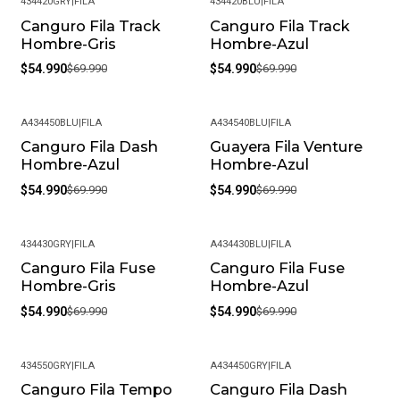
434420GRY
|
FILA
434420BLU
|
FILA
Canguro Fila Track
Canguro Fila Track
-21%
-21%
Hombre-Gris
Hombre-Azul
$54.990
$69.990
$54.990
$69.990
A434450BLU
|
FILA
A434540BLU
|
FILA
Canguro Fila Dash
Guayera Fila Venture
-21%
-21%
Hombre-Azul
Hombre-Azul
$54.990
$69.990
$54.990
$69.990
434430GRY
|
FILA
A434430BLU
|
FILA
Canguro Fila Fuse
Canguro Fila Fuse
-21%
-21%
Hombre-Gris
Hombre-Azul
$54.990
$69.990
$54.990
$69.990
434550GRY
|
FILA
A434450GRY
|
FILA
Canguro Fila Tempo
Canguro Fila Dash
-22%
-21%