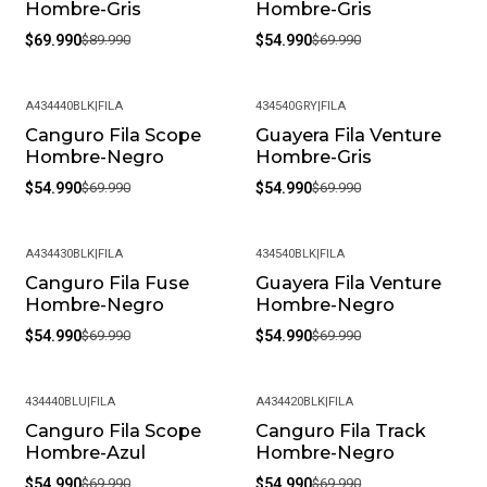
Hombre-Gris
Hombre-Gris
$69.990
$89.990
$54.990
$69.990
A434440BLK
|
FILA
434540GRY
|
FILA
Canguro Fila Scope
Guayera Fila Venture
-21%
-21%
Hombre-Negro
Hombre-Gris
$54.990
$69.990
$54.990
$69.990
A434430BLK
|
FILA
434540BLK
|
FILA
Canguro Fila Fuse
Guayera Fila Venture
-21%
-21%
Hombre-Negro
Hombre-Negro
$54.990
$69.990
$54.990
$69.990
434440BLU
|
FILA
A434420BLK
|
FILA
Canguro Fila Scope
Canguro Fila Track
-21%
-21%
Hombre-Azul
Hombre-Negro
$54.990
$69.990
$54.990
$69.990