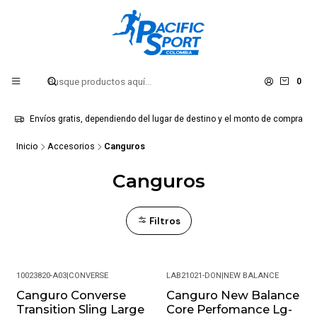
0
Envíos gratis, dependiendo del lugar de destino y el monto de compra
Inicio
Accesorios
Canguros
Canguros
Filtros
10023820-A03
|
CONVERSE
LAB21021-DON
|
NEW BALANCE
Canguro Converse
Canguro New Balance
-37%
-40%
Transition Sling Large
Core Perfomance Lg-