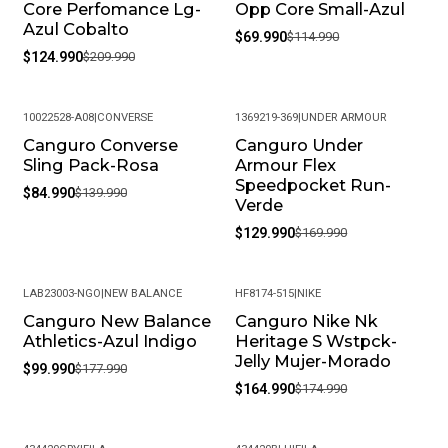
Core Perfomance Lg-
Opp Core Small-Azul
Azul Cobalto
$69.990
$114.990
$124.990
$209.990
10022528-A08
|
CONVERSE
1369219-369
|
UNDER ARMOUR
Canguro Converse
Canguro Under
-39%
-24%
Sling Pack-Rosa
Armour Flex
Speedpocket Run-
$84.990
$139.990
Verde
$129.990
$169.990
LAB23003-NGO
|
NEW BALANCE
HF8174-515
|
NIKE
Canguro New Balance
Canguro Nike Nk
-44%
-6%
Athletics-Azul Indigo
Heritage S Wstpck-
Jelly Mujer-Morado
$99.990
$177.990
$164.990
$174.990