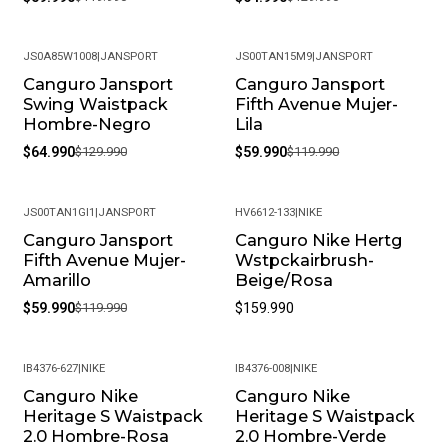
JS0A85W1008
|
JANSPORT
JS00TAN15M9
|
JANSPORT
Canguro Jansport
Canguro Jansport
-50%
-50%
Swing Waistpack
Fifth Avenue Mujer-
Hombre-Negro
Lila
$64.990
$129.990
$59.990
$119.990
JS00TAN1GI1
|
JANSPORT
HV6612-133
|
NIKE
Canguro Jansport
Canguro Nike Hertg
-50%
Fifth Avenue Mujer-
Wstpckairbrush-
Amarillo
Beige/Rosa
$59.990
$119.990
$159.990
IB4376-627
|
NIKE
IB4376-008
|
NIKE
Canguro Nike
Canguro Nike
Heritage S Waistpack
Heritage S Waistpack
2.0 Hombre-Rosa
2.0 Hombre-Verde