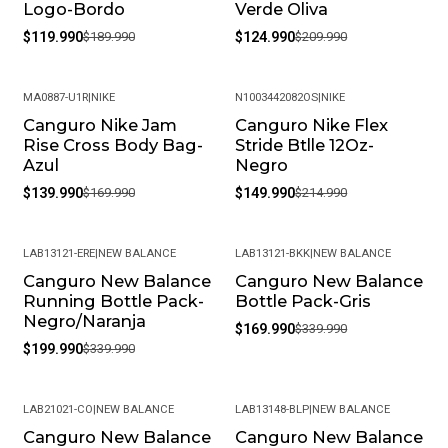
Logo-Bordo
Verde Oliva
$119.990
$189.990
$124.990
$209.990
MA0887-U1R
|
NIKE
N1003442082OS
|
NIKE
Canguro Nike Jam
Canguro Nike Flex
-18%
-30%
Rise Cross Body Bag-
Stride Btlle 12Oz-
Azul
Negro
$139.990
$169.990
$149.990
$214.990
LAB13121-ERE
|
NEW BALANCE
LAB13121-BKK
|
NEW BALANCE
Canguro New Balance
Canguro New Balance
-41%
-50%
Running Bottle Pack-
Bottle Pack-Gris
Negro/Naranja
$169.990
$339.990
$199.990
$339.990
LAB21021-CO
|
NEW BALANCE
LAB13148-BLP
|
NEW BALANCE
Canguro New Balance
Canguro New Balance
-40%
-39%