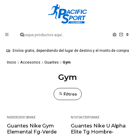
0
Envíos gratis, dependiendo del lugar de destino y el monto de compra
Inicio
Accesorios
Guantes
Gym
Gym
Filtros
N0003520313
|
NIKE
N1010672091
|
NIKE
Guantes Nike Gym
Guantes Nike U Alpha
-38%
Elemental Fg-Verde
Elite Tg Hombre-