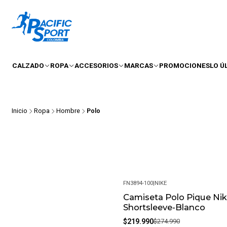
CALZADO
ROPA
ACCESORIOS
MARCAS
PROMOCIONES
LO Ú
Inicio
Ropa
Hombre
Polo
FN3894-100
|
NIKE
Camiseta Polo Pique Ni
-20%
Shortsleeve-Blanco
$219.990
$274.990