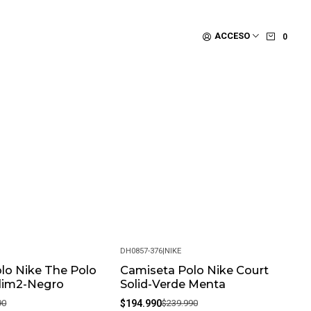
ACCESO
0
DH0857-376
|
NIKE
lo Nike The Polo
Camiseta Polo Nike Court
-19%
Slim2-Negro
Solid-Verde Menta
90
$194.990
$239.990