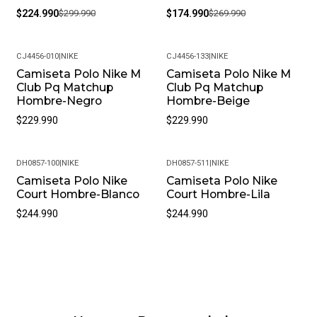
$224.990
$299.990
$174.990
$269.990
productos químicos fuertes. Almacénalos en un lugar
fresco y seco cuando no los estés usando.
• Peso del Producto: Ligero, ideal para uso diario.
CJ4456-010
|
NIKE
CJ4456-133
|
NIKE
Camiseta Polo Nike M
Camiseta Polo Nike M
Club Pq Matchup
Club Pq Matchup
Hombre-Negro
Hombre-Beige
$229.990
$229.990
DH0857-100
|
NIKE
DH0857-511
|
NIKE
Camiseta Polo Nike
Camiseta Polo Nike
Court Hombre-Blanco
Court Hombre-Lila
$244.990
$244.990