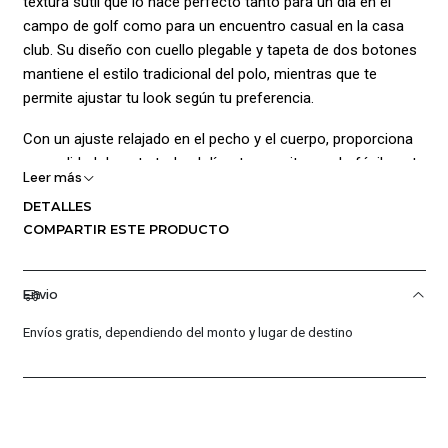
textura sutil que lo hace perfecto tanto para un día en el
campo de golf como para un encuentro casual en la casa
club. Su diseño con cuello plegable y tapeta de dos botones
mantiene el estilo tradicional del polo, mientras que te
permite ajustar tu look según tu preferencia.
Con un ajuste relajado en el pecho y el cuerpo, proporciona
comodidad durante todo el día y te permite usarlo fácilmente
Leer más
en capas. El logotipo Nike Futura bordado en el pecho
DETALLES
izquierdo añade un toque distintivo de estilo deportivo.
COMPARTIR ESTE PRODUCTO
Hecho 100% de algodón, este polo es cómodo, fácil de
cuidar y perfecto para cualquier ocasión.
Envio
Composición:
Envíos gratis, dependiendo del monto y lugar de destino
Cuerpo: 100% algodón
Lavado a máquina.
¡Ventajas de Comprar en Pacific Sport Colombia!: