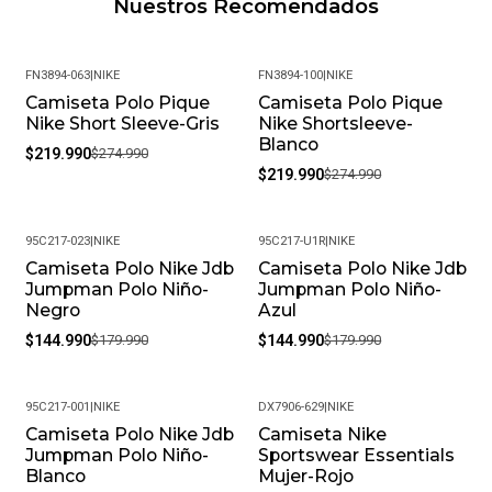
Nuestros Recomendados
FN3894-063
|
NIKE
FN3894-100
|
NIKE
Camiseta Polo Pique
Camiseta Polo Pique
-20%
-20%
Nike Short Sleeve-Gris
Nike Shortsleeve-
Blanco
$219.990
$274.990
$219.990
$274.990
95C217-023
|
NIKE
95C217-U1R
|
NIKE
Camiseta Polo Nike Jdb
Camiseta Polo Nike Jdb
-19%
-19%
Jumpman Polo Niño-
Jumpman Polo Niño-
Negro
Azul
$144.990
$179.990
$144.990
$179.990
95C217-001
|
NIKE
DX7906-629
|
NIKE
Camiseta Polo Nike Jdb
Camiseta Nike
-22%
-24%
Jumpman Polo Niño-
Sportswear Essentials
Blanco
Mujer-Rojo