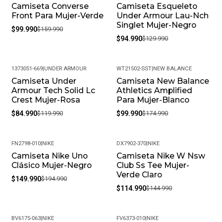
¿Cuál Es La Política De Garantías? Todos Nuestros
Camiseta Converse
Camiseta Esqueleto
-38%
-27%
Productos, Cuentan Con Una Garantía De 30 Días Por
Front Para Mujer-Verde
Under Armour Lau-Nch
Singlet Mujer-Negro
Defectos De Fabricación. Si Encuentras Algún Problema
$99.990
$159.990
Con Tu Producto, Contáctanos Para Resolverlo.
$94.990
$129.990
¿Puedo Cambiar La Talla Si No Me Queda Bien? Sí, En
Pacific Sport Colombia Entendemos Que La Talla Puede
1373051-669
|
UNDER ARMOUR
WT21502-SST
|
NEW BALANCE
Variar. Ofrecemos Cambios De Talla, Siempre Y Cuando
Camiseta Under
Camiseta New Balance
-29%
-43%
El Producto Se Encuentre En Perfectas Condiciones Y
Armour Tech Solid Lc
Athletics Amplified
Crest Mujer-Rosa
Para Mujer-Blanco
Con Su Empaque Original.
$84.990
$119.990
$99.990
$174.990
Política De Devoluciones: Si Por Alguna Razón No Estás
Satisfecho Con Tu Compra, Ofrecemos Una Política De
Devoluciones Flexible. Queremos Que Estés
FN2798-010
|
NIKE
DX7902-370
|
NIKE
Completamente Feliz Y Puedas Volver A Elegirnos.
Camiseta Nike Uno
Camiseta Nike W Nsw
-23%
-21%
Clásico Mujer-Negro
Club Ss Tee Mujer-
¿Cómo Debo Cuidar Mis Productos? Para Mantener Tu
Verde Claro
Producto En Las Mejores Condiciones, Recomendamos
$149.990
$194.990
$114.990
$144.990
Limpiarlos Con Un Paño Húmedo Y Evitar El Uso De
Productos Químicos Fuertes. Almacénalos En Un Lugar
Fresco Y Seco Cuando No Los Estés Usando.
BV6175-063
|
NIKE
FV6373-010
|
NIKE