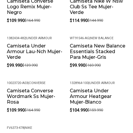
Camiseta Converse
Camiseta Nike W Nsw
-33%
-21%
Logo Remix Mujer-
Club Ss Tee Mujer-
Negro
Verde
$109.990
$164.990
$114.990
$144.990
1382434-482
|
UNDER ARMOUR
WT91546-AG
|
NEW BALANCE
Camiseta Under
Camiseta New Balance
-29%
-41%
Armour Lau-Nch Mujer-
Essentials Stacked
Verde
Para Mujer-Gris
$99.990
$139.990
$99.990
$169.990
10023720-A03
|
CONVERSE
1328964-100
|
UNDER ARMOUR
Camiseta Converse
Camiseta Under
-33%
-34%
Wordmark Ss Mujer-
Armour Heatgear
Rosa
Mujer-Blanco
$109.990
$164.990
$104.990
$159.990
FV6373-478
|
NIKE