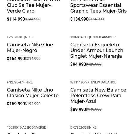
Club Ss Tee Mujer-
Sportswear Essential
Verde Claro
Graphic Tees Mujer-Gris
$114.990
$144.990
$134.990
$164.990
FV6373-010
|
NIKE
1382436-803
|
UNDER ARMOUR
Camiseta Nike One
Camiseta Esqueleto
-23%
-27%
Mujer-Negro
Under Armour Launch
Singlet Mujer-Naranja
$164.990
$214.990
$94.990
$129.990
FN2798-474
|
NIKE
WT11190-VKH
|
NEW BALANCE
Camiseta Nike Uno
Camiseta New Balance
-18%
-40%
Clásico Mujer-Celeste
Relentless Crew Para
Mujer-Azul
$159.990
$194.990
$89.990
$149.990
10025046-A02
|
CONVERSE
DX7902-339
|
NIKE