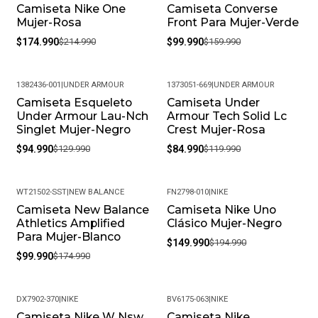
Camiseta Nike One
Camiseta Converse
-19%
-38%
Mujer-Rosa
Front Para Mujer-Verde
$174.990
$214.990
$99.990
$159.990
1382436-001
|
UNDER ARMOUR
1373051-669
|
UNDER ARMOUR
Camiseta Esqueleto
Camiseta Under
-27%
-29%
Under Armour Lau-Nch
Armour Tech Solid Lc
Singlet Mujer-Negro
Crest Mujer-Rosa
$94.990
$129.990
$84.990
$119.990
WT21502-SST
|
NEW BALANCE
FN2798-010
|
NIKE
Camiseta New Balance
Camiseta Nike Uno
-43%
-23%
Athletics Amplified
Clásico Mujer-Negro
Para Mujer-Blanco
$149.990
$194.990
$99.990
$174.990
DX7902-370
|
NIKE
BV6175-063
|
NIKE
Camiseta Nike W Nsw
Camiseta Nike
-21%
-18%