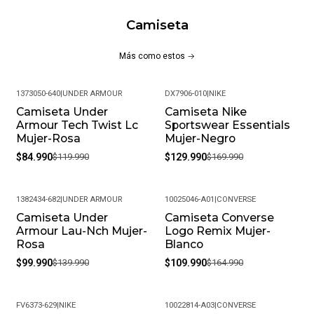
Tejido Heathertech
Camiseta
Tecnología NB DRY
Cuello redondo acanalado
Más como estos
Ajuste atlético
Logo New Balance estampado
1373050-640
|
UNDER ARMOUR
DX7906-010
|
NIKE
MÁS DETALLES:
Camiseta Under
Camiseta Nike
-29%
-24%
Armour Tech Twist Lc
Sportswear Essentials
Peso del paquete: 1 kg
Mujer-Rosa
Mujer-Negro
$84.990
$119.990
$129.990
$169.990
Modelo: WT11190-VO2
Meses de garantía: 1
1382434-682
|
UNDER ARMOUR
10025046-A01
|
CONVERSE
Camiseta Under
Camiseta Converse
-29%
-33%
Garantía: Por defectos de fábrica
Armour Lau-Nch Mujer-
Logo Remix Mujer-
Rosa
Blanco
Condición: Nuevo
$99.990
$139.990
$109.990
$164.990
Género: Femenino
FV6373-629
|
NIKE
10022814-A03
|
CONVERSE
SKU: WT11190-VO2_XS