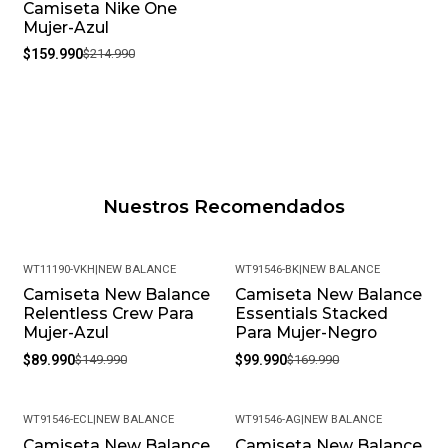
Camiseta Nike One
-26%
Mujer-Azul
$159.990
$214.990
Nuestros Recomendados
WT11190-VKH
|
NEW BALANCE
WT91546-BK
|
NEW BALANCE
Camiseta New Balance
Camiseta New Balance
-40%
-41%
Relentless Crew Para
Essentials Stacked
Mujer-Azul
Para Mujer-Negro
$89.990
$149.990
$99.990
$169.990
WT91546-ECL
|
NEW BALANCE
WT91546-AG
|
NEW BALANCE
Camiseta New Balance
Camiseta New Balance
-41%
-41%