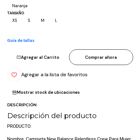
Naranja
TAMAÑO
XS
S
M
L
Guía de tallas
Agregar al Carrito
Comprar ahora
Agregar a la lista de favoritos
Mostrar stock de ubicaciones
DESCRIPCIÓN
Descripción del producto
PRODUCTO:
Nombre: Camiseta New Balance Relentless Crew Para Mujer