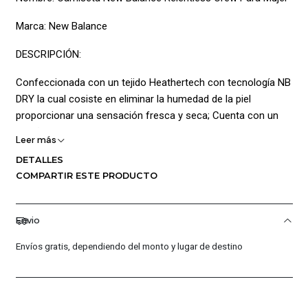
Marca: New Balance
DESCRIPCIÓN:
Confeccionada con un tejido Heathertech con tecnología NB
DRY la cual cosiste en eliminar la humedad de la piel
proporcionar una sensación fresca y seca; Cuenta con un
diseño deportivo con cuello redondo acanalado para una
Leer más
cómoda adaptación, también posee Ajuste atlético creado
DETALLES
para rozar el pecho, la cintura y la cadera permitiendo mayor
COMPARTIR ESTE PRODUCTO
libertad de movimiento, de igual manera agrega Mangas
cortas con hombros ligeramente caídos para una apariencia
favorecedora y cobertura de longitud amplia del mismo
Envio
modo añade un estilo minimalista con un color de base y
Envíos gratis, dependiendo del monto y lugar de destino
logo New Balance estampado en la parte frontal haciéndola
una prenda fácilmente combinable
CARACTERÍSTICAS PRINCIPALES: