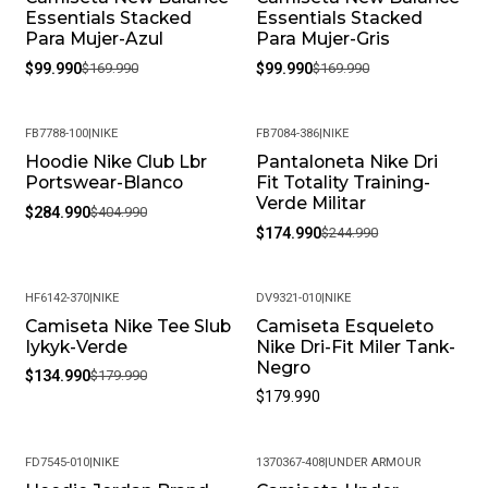
Essentials Stacked
Essentials Stacked
Para Mujer-Azul
Para Mujer-Gris
$99.990
$169.990
$99.990
$169.990
FB7788-100
|
NIKE
FB7084-386
|
NIKE
Hoodie Nike Club Lbr
Pantaloneta Nike Dri
-30%
-29%
Portswear-Blanco
Fit Totality Training-
Verde Militar
$284.990
$404.990
$174.990
$244.990
HF6142-370
|
NIKE
DV9321-010
|
NIKE
Camiseta Nike Tee Slub
Camiseta Esqueleto
-25%
Iykyk-Verde
Nike Dri-Fit Miler Tank-
Negro
$134.990
$179.990
$179.990
FD7545-010
|
NIKE
1370367-408
|
UNDER ARMOUR