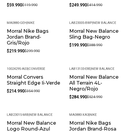
$59.990
$119.990
$249.990
$414.990
MA0880-GEH
|
NIKE
LAB23005-BWP
|
NEW BALANCE
Morral Nike Bags
Morral New Balance
-27%
-49%
Jordan Brand-
Sling Bag-Negro
Gris/Rojo
$199.990
$388.990
$219.990
$299.990
10024295-A03
|
CONVERSE
LAB13133-ERE
|
NEW BALANCE
Morral Convers
Morral New Balance
-39%
-46%
Straight Edge Ii-Verde
All Terrain 4L-
Negro/Rojo
$214.990
$354.990
$284.990
$524.990
LAB23015-MIB
|
NEW BALANCE
MA0880-XA3
|
NIKE
Morral New Balance
Morral Nike Bags
-45%
-27%
Logo Round-Azul
Jordan Brand-Rosa