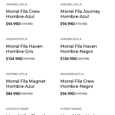
434460BLU
|
FILA
434500BLU
|
FILA
Morral Fila Crew
Morral Fila Journey
-21%
-21%
Hombre-Azul
Hombre-Azul
$94.990
$119.990
$94.990
$119.990
434560GRY
|
FILA
434560BLK
|
FILA
Morral Fila Haven
Morral Fila Haven
-19%
-19%
Hombre-Gris
Hombre-Negro
$104.990
$129.990
$104.990
$129.990
434490BLU
|
FILA
A434460BLK
|
FILA
Morral Fila Magnet
Morral Fila Crew
-23%
-21%
Hombre-Azul
Hombre-Negro
$84.990
$109.990
$94.990
$119.990
DD0559-017
|
NIKE
IH7858-736
|
NIKE