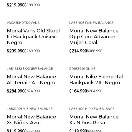
$219.990
$388.990
VN0A5KHQTK4
|
VANS
LAB31003-PK
|
NEW BALANCE
Morral Vans Old Skool
Morral New Balance
-22%
-45%
Iiii Backpack Unisex-
Opp Core Advance
Negro
Mujer-Coral
$209.990
$269.990
$214.990
$388.990
LAB13133-BKK
|
NEW BALANCE
DD0559-010
|
NIKE
Morral New Balance
Morral Nike Elemental
-46%
-20%
All Terrain 4L-Negro
Backpack 21L-Negro
$284.990
$524.990
$164.990
$204.990
LAB31009-MIB
|
NEW BALANCE
LAB31009-HIP
|
NEW BALANCE
Morral New Balance
Morral New Balance
-45%
-45%
Xs Niños-Azul
Xs Niños-Rosa
$119.990
$217.990
$119.990
$217.990