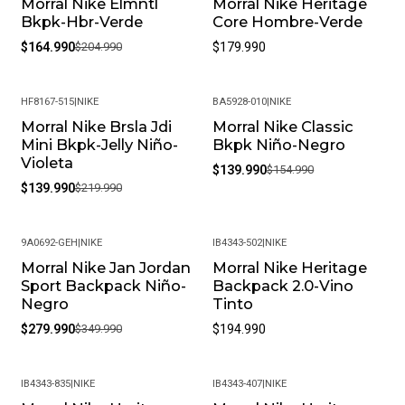
Morral Nike Elmntl
Morral Nike Heritage
-20%
Bkpk-Hbr-Verde
Core Hombre-Verde
$164.990
$204.990
$179.990
HF8167-515
|
NIKE
BA5928-010
|
NIKE
Morral Nike Brsla Jdi
Morral Nike Classic
-36%
-10%
Mini Bkpk-Jelly Niño-
Bkpk Niño-Negro
Violeta
$139.990
$154.990
$139.990
$219.990
9A0692-GEH
|
NIKE
IB4343-502
|
NIKE
Morral Nike Jan Jordan
Morral Nike Heritage
-20%
Sport Backpack Niño-
Backpack 2.0-Vino
Negro
Tinto
$279.990
$349.990
$194.990
IB4343-835
|
NIKE
IB4343-407
|
NIKE