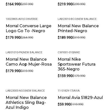
$164.990
$297.990
$219.990
$299.990
10023805-A01
|
CONVERSE
LAB23010-BCO
|
NEW BALANCE
Morral Converse Large
Morral New Balance
-32%
-41%
Logo Go To -Negro
Printed-Negro
$179.990
$264.990
$189.990
$319.990
LAB31010-PK
|
NEW BALANCE
CW9301-010
|
NIKE
Morral New Balance
Morral Nike
-44%
-11%
Camo Aop Mujer-Rosa
Sportswear Futura
365-Negro
$179.990
$319.990
$159.990
$179.990
LAB23005-NGO
|
NEW BALANCE
11-51829-17
|
AVIA
Morral New Balance
Morral Avia 51829-Azul
-43%
-50%
Athletics Sling Bag-
$59.990
$119.990
Azul Indigo