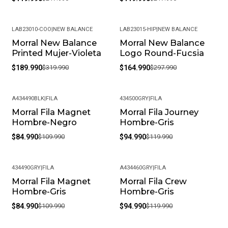
LAB23010-COO
|
NEW BALANCE
LAB23015-HIP
|
NEW BALANCE
Morral New Balance
Morral New Balance
-41%
-45%
Printed Mujer-Violeta
Logo Round-Fucsia
$189.990
$319.990
$164.990
$297.990
A434490BLK
|
FILA
434500GRY
|
FILA
Morral Fila Magnet
Morral Fila Journey
-23%
-21%
Hombre-Negro
Hombre-Gris
$84.990
$109.990
$94.990
$119.990
434490GRY
|
FILA
A434460GRY
|
FILA
Morral Fila Magnet
Morral Fila Crew
-23%
-21%
Hombre-Gris
Hombre-Gris
$84.990
$109.990
$94.990
$119.990