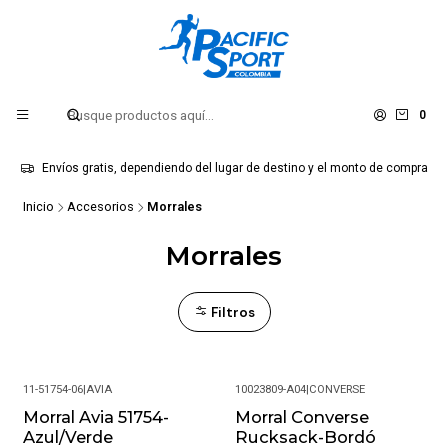
0
Envíos gratis, dependiendo del lugar de destino y el monto de compra
Inicio
Accesorios
Morrales
Morrales
Filtros
11-51754-06
|
AVIA
10023809-A04
|
CONVERSE
Morral Avia 51754-
Morral Converse
-50%
-40%
Azul/Verde
Rucksack-Bordó