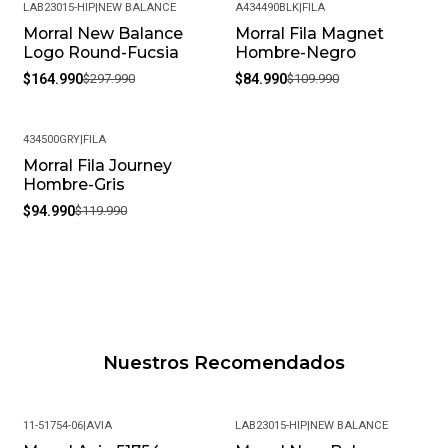
LAB23015-HIP
|
NEW BALANCE
A434490BLK
|
FILA
Morral New Balance
Morral Fila Magnet
-45%
-23%
Logo Round-Fucsia
Hombre-Negro
$164.990
$297.990
$84.990
$109.990
434500GRY
|
FILA
Morral Fila Journey
-21%
Hombre-Gris
$94.990
$119.990
Nuestros Recomendados
11-51754-06
|
AVIA
LAB23015-HIP
|
NEW BALANCE