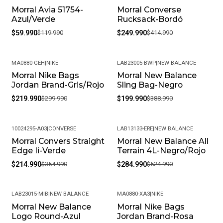
Morral Avia 51754-
Morral Converse
-50%
-40%
Asa de mano
Azul/Verde
Rucksack-Bordó
Correas de Hombros ajustables acolchadas
$59.990
$119.990
$249.990
$414.990
Logo Avia Bordado
Dimensiones Alto 42 cm /Ancho 29 cm /Profundidad
14cm Aprox
MA0880-GEH
|
NIKE
LAB23005-BWP
|
NEW BALANCE
Composición 100% Poliéster
Morral Nike Bags
Morral New Balance
-27%
-49%
Jordan Brand-Gris/Rojo
Sling Bag-Negro
MÁS DETALLES:
$219.990
$299.990
$199.990
$388.990
Peso del paquete: 1 kg
10024295-A03
|
CONVERSE
LAB13133-ERE
|
NEW BALANCE
Meses de garantía: 1
Morral Convers Straight
Morral New Balance All
-39%
-46%
Edge Ii-Verde
Terrain 4L-Negro/Rojo
Garantía: Por defectos de fábrica
$214.990
$354.990
$284.990
$524.990
Condición: Nuevo
Género: Unisex
LAB23015-MIB
|
NEW BALANCE
MA0880-XA3
|
NIKE
Morral New Balance
Morral Nike Bags
-45%
-27%
Logo Round-Azul
Jordan Brand-Rosa