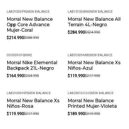
LAB31003-PK
|
NEW BALANCE
LAB13133-BKK
|
NEW BALANCE
Morral New Balance
Morral New Balance All
-45%
-46%
Opp Core Advance
Terrain 4L-Negro
Mujer-Coral
$284.990
$524.990
$214.990
$388.990
DD0559-010
|
NIKE
LAB31009-MIB
|
NEW BALANCE
Morral Nike Elemental
Morral New Balance Xs
-20%
-45%
Backpack 21L-Negro
Niños-Azul
$164.990
$204.990
$119.990
$217.990
LAB31009-HIP
|
NEW BALANCE
LAB23010-COO
|
NEW BALANCE
Morral New Balance Xs
Morral New Balance
-45%
-41%
Niños-Rosa
Printed Mujer-Violeta
$119.990
$217.990
$189.990
$319.990