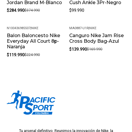
Jordan Brand M-Blanco
Cush Ankle 3Pr-Negro
$284.990
$374.990
$99.990
N100436985507
|
NIKE
MA0887-U1R
|
NIKE
Balon Baloncesto Nike
Canguro Nike Jam Rise
-47%
-18%
Everyday All Court 8p-
Cross Body Bag-Azul
Naranja
$139.990
$169.990
$119.990
$224.990
Tu arsenal definitivo. Reunimos la innovación de Nike, la