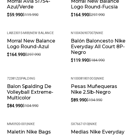
Morral Avia 51754-
Morral New Balance
-50%
-45%
Azul/Verde
Logo Round-Fucsia
$59.990
$119.990
$164.990
$297.990
LAB23015-MIB
|
NEW BALANCE
N100436907007
|
NIKE
Morral New Balance
Balón Baloncesto Nike
-45%
-35%
Logo Round-Azul
Everyday All Court 8P-
Negro
$164.990
$297.990
$119.990
$184.990
72381Z
|
SPALDING
N1000818010OS
|
NIKE
Balon Spalding De
Pesas Muñequeras
-19%
-54%
Volleyball Extreme-
Nike 2.5lb-Negro
Multicolor
$89.990
$194.990
$84.990
$104.990
MM0920-001
|
NIKE
SX7667-010
|
NIKE
Maletin Nike Bags
Medias Nike Everyday
-24%