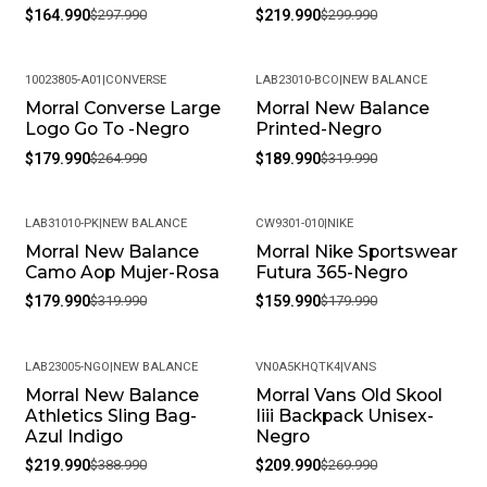
$164.990
$297.990
$219.990
$299.990
10023805-A01
|
CONVERSE
LAB23010-BCO
|
NEW BALANCE
Morral Converse Large
Morral New Balance
-32%
-41%
Logo Go To -Negro
Printed-Negro
$179.990
$264.990
$189.990
$319.990
LAB31010-PK
|
NEW BALANCE
CW9301-010
|
NIKE
Morral New Balance
Morral Nike Sportswear
-44%
-11%
Camo Aop Mujer-Rosa
Futura 365-Negro
$179.990
$319.990
$159.990
$179.990
LAB23005-NGO
|
NEW BALANCE
VN0A5KHQTK4
|
VANS
Morral New Balance
Morral Vans Old Skool
-43%
-22%
Athletics Sling Bag-
Iiii Backpack Unisex-
Azul Indigo
Negro
$219.990
$388.990
$209.990
$269.990