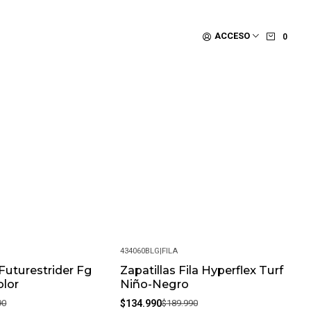
ACCESO
0
434060BLG
|
FILA
Futurestrider Fg
Zapatillas Fila Hyperflex Turf
-29%
olor
Niño-Negro
90
$134.990
$189.990