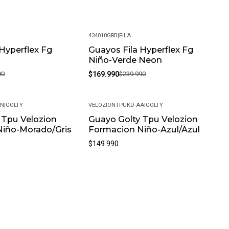
434010GRB
|
FILA
 Hyperflex Fg
Guayos Fila Hyperflex Fg
-29%
Niño-Verde Neon
90
$169.990
$239.990
MN
|
GOLTY
VELOZIONTPUKD-AA
|
GOLTY
 Tpu Velozion
Guayo Golty Tpu Velozion
Niño-Morado/Gris
Formacion Niño-Azul/Azul
$149.990