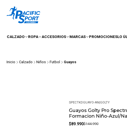
CALZADO
ROPA
ACCESORIOS
MARCAS
PROMOCIONES
LO Ú
Inicio
Calzado
Niños
Futbol
Guayos
SPECTKDGUAYO-AN
|
GOLTY
Guayos Golty Pro Spect
-38%
Formacion Niño-Azul/Na
$89.990
$144.990