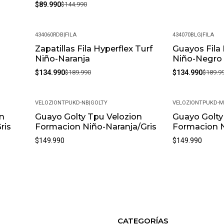
$89.990
$144.990
434060RDB
|
FILA
434070BLG
|
FILA
g
Zapatillas Fila Hyperflex Turf
Guayos Fila
-29%
-29%
Niño-Naranja
Niño-Negro
$134.990
$189.990
$134.990
$189.9
VELOZIONTPUKD-NB
|
GOLTY
VELOZIONTPUKD-
n
Guayo Golty Tpu Velozion
Guayo Golty
ris
Formacion Niño-Naranja/Gris
Formacion 
$149.990
$149.990
CATEGORÍAS