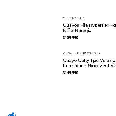
434070RDB
|
FILA
Guayos Fila Hyperflex F
Niño-Naranja
$189.990
VELOZIONTPUKD-VG
|
GOLTY
Guayo Golty Tpu Velozio
Formacion Niño-Verde/G
$149.990