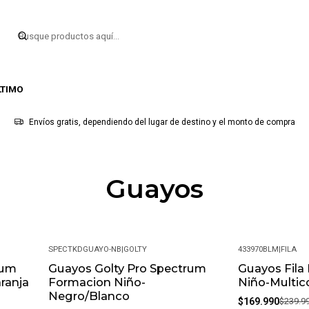
LTIMO
Envíos gratis, dependiendo del lugar de destino y el monto de compra
Guayos
SPECTKDGUAYO-NB
|
GOLTY
433970BLM
|
FILA
rum
Guayos Golty Pro Spectrum
Guayos Fila 
-38%
-29%
ranja
Formacion Niño-
Niño-Multic
Negro/Blanco
$169.990
$239.9