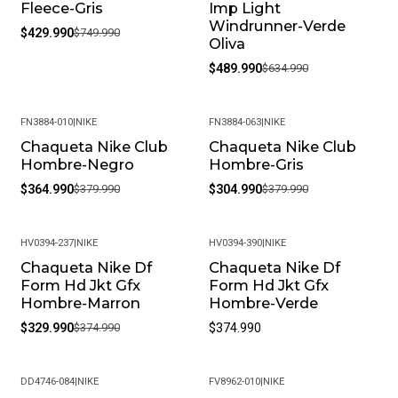
Fleece-Gris
Imp Light
Windrunner-Verde
$429.990
$749.990
Oliva
$489.990
$634.990
FN3884-010
|
NIKE
FN3884-063
|
NIKE
Chaqueta Nike Club
Chaqueta Nike Club
-4%
-20%
Hombre-Negro
Hombre-Gris
$364.990
$379.990
$304.990
$379.990
HV0394-237
|
NIKE
HV0394-390
|
NIKE
Chaqueta Nike Df
Chaqueta Nike Df
-12%
Form Hd Jkt Gfx
Form Hd Jkt Gfx
Hombre-Marron
Hombre-Verde
$329.990
$374.990
$374.990
DD4746-084
|
NIKE
FV8962-010
|
NIKE