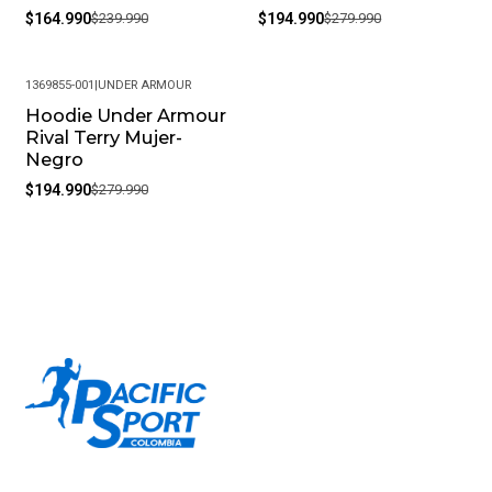
$164.990
$239.990
$194.990
$279.990
1369855-001
|
UNDER ARMOUR
Hoodie Under Armour
-30%
Rival Terry Mujer-
Negro
$194.990
$279.990