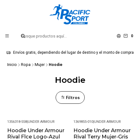
0
Envíos gratis, dependiendo del lugar de destino y el monto de compra
Inicio
Ropa
Mujer
Hoodie
Hoodie
Filtros
1356318-558
|
UNDER ARMOUR
1369855-010
|
UNDER ARMOUR
Hoodie Under Armour
Hoodie Under Armour
-31%
-30%
Rival Flce Logo-Azul
Rival Terry Mujer-Gris