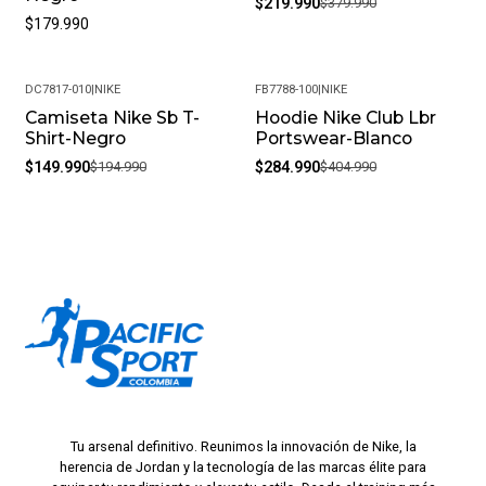
$219.990
$379.990
$179.990
DC7817-010
|
NIKE
FB7788-100
|
NIKE
Camiseta Nike Sb T-
Hoodie Nike Club Lbr
-23%
-30%
Shirt-Negro
Portswear-Blanco
$149.990
$194.990
$284.990
$404.990
Tu arsenal definitivo. Reunimos la innovación de Nike, la
herencia de Jordan y la tecnología de las marcas élite para