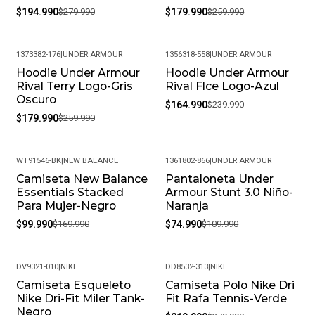
$194.990
$279.990
$179.990
$259.990
1373382-176
|
UNDER ARMOUR
1356318-558
|
UNDER ARMOUR
Hoodie Under Armour
Hoodie Under Armour
-31%
-31%
Rival Terry Logo-Gris
Rival Flce Logo-Azul
Oscuro
$164.990
$239.990
$179.990
$259.990
WT91546-BK
|
NEW BALANCE
1361802-866
|
UNDER ARMOUR
Camiseta New Balance
Pantaloneta Under
-41%
-32%
Essentials Stacked
Armour Stunt 3.0 Niño-
Para Mujer-Negro
Naranja
$99.990
$169.990
$74.990
$109.990
DV9321-010
|
NIKE
DD8532-313
|
NIKE
Camiseta Esqueleto
Camiseta Polo Nike Dri
-42%
Nike Dri-Fit Miler Tank-
Fit Rafa Tennis-Verde
Negro