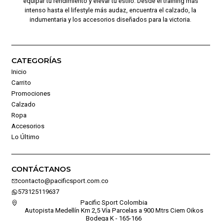
equipar tu rendimiento y elevar tu estilo. Desde el training más
intenso hasta el lifestyle más audaz, encuentra el calzado, la
indumentaria y los accesorios diseñados para la victoria.
CATEGORÍAS
Inicio
Carrito
Promociones
Calzado
Ropa
Accesorios
Lo Último
CONTÁCTANOS
contacto@pacificsport.com.co
573125119637
Pacific Sport Colombia
Autopista Medellín Km 2,5 Vía Parcelas a 900 Mtrs Ciem Oikos
Bodega K - 165-166