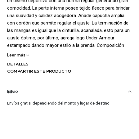
un diseño deportivo con una horma regular generando gran
comodidad. La parte interna posee tejido fleece para brindar
una suavidad y calidez acogedora. Añade capucha amplia
con cordón que permite regular el ajuste. La terminación de
las mangas es igual que la cinturilla, acanalada, esto para un
ajuste óptimo, por último, agrega logo Under Armour
estampado dando mayor estilo a la prenda. Composición
70% Poliéster,25% Tencel,5% Elastano.
Leer más
DETALLES
COMPARTIR ESTE PRODUCTO
Envio
Envíos gratis, dependiendo del monto y lugar de destino