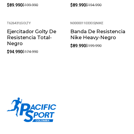
$89.990
$199.990
$89.990
$194.990
T626431
|
GOLTY
N0000011033OS
|
NIKE
Ejercitador Golty De
Banda De Resistencia
-46%
-55%
Resistencia Total-
Nike Heavy-Negro
Negro
$89.990
$199.990
$94.990
$174.990