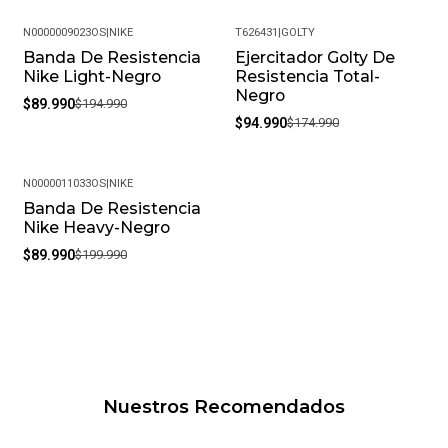
Meses de garantía: 1
N0000009023OS
|
NIKE
T626431
|
GOLTY
Banda De Resistencia
Ejercitador Golty De
-54%
-46%
Garantía: Por defectos de fábrica
Nike Light-Negro
Resistencia Total-
Negro
$89.990
$194.990
Condición: Nuevo
$94.990
$174.990
Color: Negro
N0000011033OS
|
NIKE
Nombre de color: Negro
Banda De Resistencia
-55%
Nike Heavy-Negro
Género: Unisex
$89.990
$199.990
SKU: N0000010080OS_U1
Nuestros Recomendados