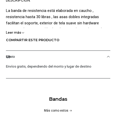
DESCRIPCIÓN:
La banda de resistencia está elaborada en caucho ,
resistencia hasta 30 libras , las asas dobles integradas
facilitan el soporte, exterior de tela suave sin hardware
expuesto, la construcción duradera permite que la cuerda se
Leer más
estire cuatro veces su longitud.
COMPARTIR ESTE PRODUCTO
CARACTERÍSTICAS PRINCIPALES:
Envio
Elaborada en caucho
Resistencia hasta 30 libras.
Envíos gratis, dependiendo del monto y lugar de destino
Las asas dobles
Exterior de tela suave
Duradera
MÁS DETALLES:
Bandas
Peso del paquete: 1 kg
Más como estos
Modelo: N0000010080OS