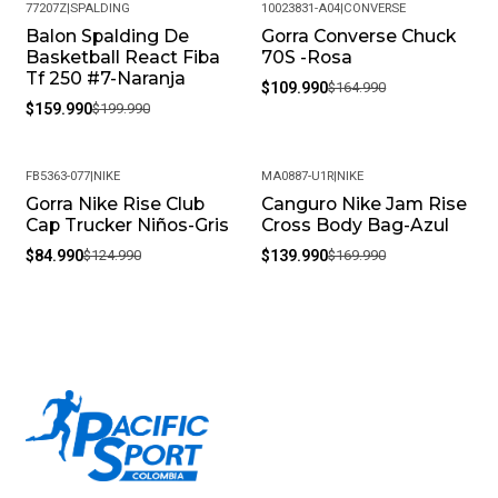
77207Z
|
SPALDING
10023831-A04
|
CONVERSE
Balon Spalding De
Gorra Converse Chuck
-20%
-33%
Basketball React Fiba
70S -Rosa
Tf 250 #7-Naranja
$109.990
$164.990
$159.990
$199.990
FB5363-077
|
NIKE
MA0887-U1R
|
NIKE
Gorra Nike Rise Club
Canguro Nike Jam Rise
-32%
-18%
Cap Trucker Niños-Gris
Cross Body Bag-Azul
$84.990
$124.990
$139.990
$169.990