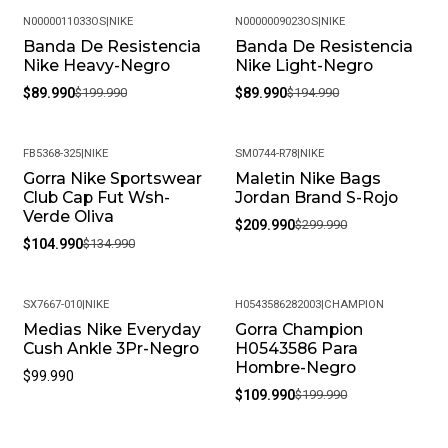
N0000011033OS
|
NIKE
N0000009023OS
|
NIKE
Banda De Resistencia
Banda De Resistencia
-55%
-54%
Nike Heavy-Negro
Nike Light-Negro
$89.990
$199.990
$89.990
$194.990
FB5368-325
|
NIKE
SM0744-R78
|
NIKE
Gorra Nike Sportswear
Maletin Nike Bags
-22%
-30%
Club Cap Fut Wsh-
Jordan Brand S-Rojo
Verde Oliva
$209.990
$299.990
$104.990
$134.990
SX7667-010
|
NIKE
H0543586282003
|
CHAMPION
Medias Nike Everyday
Gorra Champion
-45%
Cush Ankle 3Pr-Negro
H0543586 Para
Hombre-Negro
$99.990
$109.990
$199.990