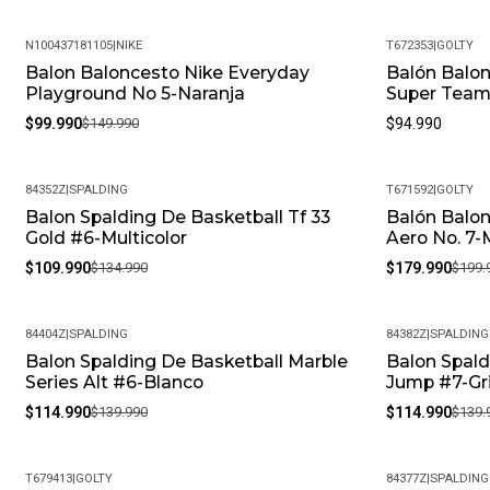
N100437181105
|
NIKE
T672353
|
GOLTY
Balon Baloncesto Nike Everyday
Balón Balon
-33%
Playground No 5-Naranja
Super Team
$99.990
$149.990
$94.990
84352Z
|
SPALDING
T671592
|
GOLTY
Balon Spalding De Basketball Tf 33
Balón Balon
-19%
-10%
Gold #6-Multicolor
Aero No. 7-
$109.990
$134.990
$179.990
$199.
84404Z
|
SPALDING
84382Z
|
SPALDING
Balon Spalding De Basketball Marble
Balon Spald
-18%
-18%
Series Alt #6-Blanco
Jump #7-Gr
$114.990
$139.990
$114.990
$139.
T679413
|
GOLTY
84377Z
|
SPALDING