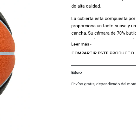
de alta calidad.
La cubierta está compuesta por
proporciona un tacto suave y un 
cancha. Su cámara de 70% butil
aire excepcional, mientras que la
Leer más
Con un tamaño 7, este balón es 
COMPARTIR ESTE PRODUCTO
jugadores de todas las edades q
control y durabilidad. Ya sea en
Envio
Precision es tu compañero ideal
Envíos gratis, dependiendo del mont
¡Cuidados del Balon:!
Para cuidar un balón de balonces
almacénalo en un lugar seco, ma
extremas. Revisa el balón perió
sol o la humedad.
¡Ventajas de Comprar en Pacific