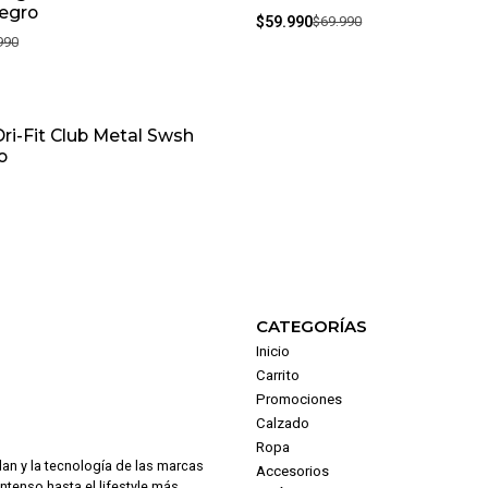
Negro
$59.990
$69.990
990
Dri-Fit Club Metal Swsh
o
CATEGORÍAS
Inicio
Carrito
Promociones
Calzado
Ropa
dan y la tecnología de las marcas
Accesorios
intenso hasta el lifestyle más