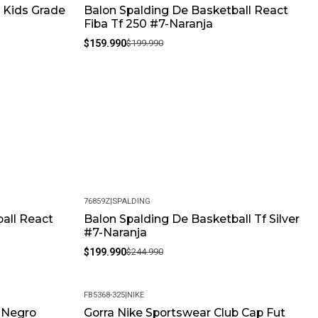
 Kids Grade
Balon Spalding De Basketball React
-20%
Fiba Tf 250 #7-Naranja
$159.990
$199.990
76859Z
|
SPALDING
all React
Balon Spalding De Basketball Tf Silver
-18%
#7-Naranja
$199.990
$244.990
FB5368-325
|
NIKE
d-Negro
Gorra Nike Sportswear Club Cap Fut
-22%