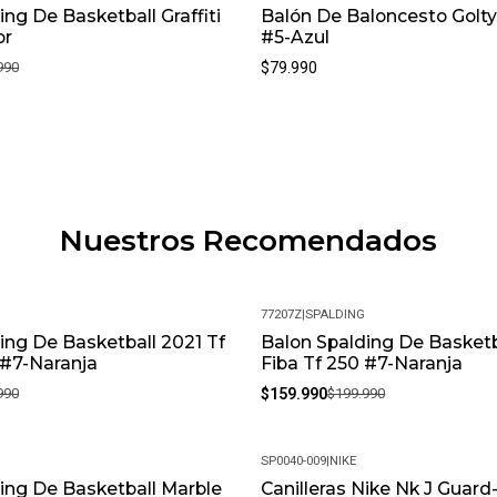
ing De Basketball Graffiti
Balón De Baloncesto Golty
or
#5-Azul
990
$79.990
Nuestros Recomendados
77207Z
|
SPALDING
ing De Basketball 2021 Tf
Balon Spalding De Basketb
-20%
 #7-Naranja
Fiba Tf 250 #7-Naranja
990
$159.990
$199.990
SP0040-009
|
NIKE
ing De Basketball Marble
Canilleras Nike Nk J Guar
-14%