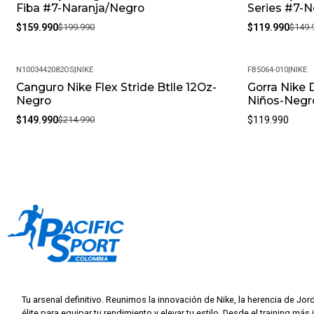
Fiba #7-Naranja/Negro
Series #7-
$159.990
$199.990
$119.990
$149.
N1003442082OS
|
NIKE
FB5064-010
|
NIKE
Canguro Nike Flex Stride Btlle 12Oz-
Gorra Nike 
-30%
Negro
Niños-Negr
$149.990
$214.990
$119.990
Tu arsenal definitivo. Reunimos la innovación de Nike, la herencia de Jor
élite para equipar tu rendimiento y elevar tu estilo. Desde el training más 