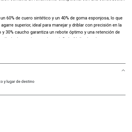
 un 60% de cuero sintético y un 40% de goma esponjosa, lo que
agarre superior, ideal para manejar y driblar con precisión en la
o y 30% caucho garantiza un rebote óptimo y una retención de
 válvula de caucho permite un inflado fácil y duradero.
el estándar para el baloncesto masculino, perfecto para
ue buscan un balón que ofrezca un equilibrio perfecto entre
 competiciones o en sesiones de práctica, el Spalding TF 1000
 para dominar el juego.
o y lugar de destino
to, úsalo en superficies adecuadas, límpialo regularmente,
ntén la presión correcta, evita golpes bruscos y condiciones
dicamente para detectar desgaste y asegúrate de no exponerlo al
 Sport Colombia!: