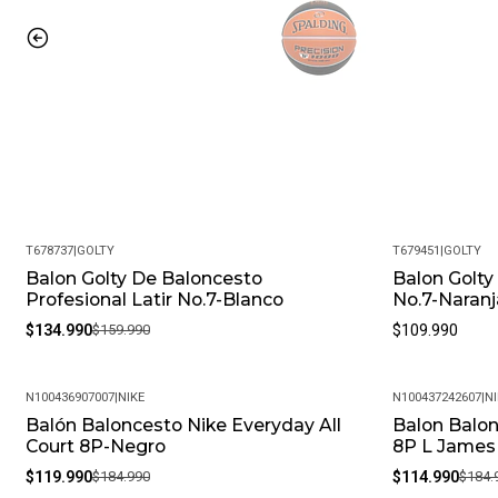
T678737
|
GOLTY
T679451
|
GOLTY
Balon Golty De Baloncesto
Balon Golty
-16%
Profesional Latir No.7-Blanco
No.7-Naranj
$134.990
$159.990
$109.990
N100436907007
|
NIKE
N100437242607
|
NI
Balón Baloncesto Nike Everyday All
Balon Balon
-35%
-38%
Court 8P-Negro
8P L James
$119.990
$184.990
$114.990
$184.