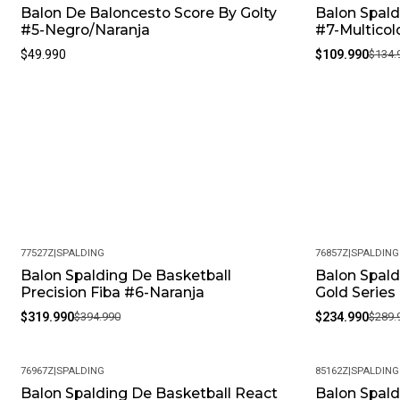
Balon De Baloncesto Score By Golty
Balon Spald
-19%
#5-Negro/Naranja
#7-Multicol
$49.990
$109.990
$134.
77527Z
|
SPALDING
76857Z
|
SPALDING
Balon Spalding De Basketball
Balon Spald
-19%
-19%
Precision Fiba #6-Naranja
Gold Series
$319.990
$394.990
$234.990
$289.
76967Z
|
SPALDING
85162Z
|
SPALDING
Balon Spalding De Basketball React
Balon Spald
-20%
-20%