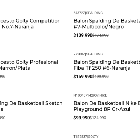
¿Puedo cambiar la talla si no
que la talla puede variar. Of
84372Z
|
SPALDING
encuentre en perfectas condi
cesto Golty Competition
Balon Spalding De Basketal
-19%
 No.7-Naranja
#7-Multicolor/Negro
Política de Devoluciones: Si 
$109.990
$134.990
ofrecemos una política de de
feliz y puedas volver a elegirn
¿Cómo debo cuidar mis produ
77208Z
|
SPALDING
condiciones, recomendamos li
cesto Golty Profesional
Balon Spalding De Basketb
-20%
Marron/Plata
Fiba Tf 250 #6-Naranja
químicos fuertes. Almacénalo
990
$159.990
$199.990
N100437142907
|
NIKE
ing De Basketball Sketch
Balon De Basketball Nike
-20%
is
Playground 8P Gr-Azul
990
$99.990
$124.990
T672537
|
GOLTY