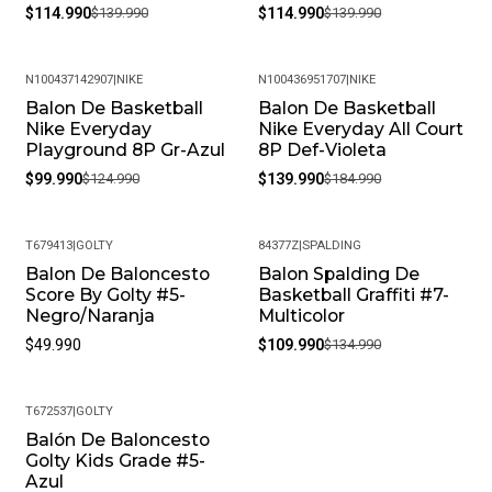
$114.990
$139.990
$114.990
$139.990
N100437142907
|
NIKE
N100436951707
|
NIKE
Balon De Basketball
Balon De Basketball
-20%
-24%
Nike Everyday
Nike Everyday All Court
Playground 8P Gr-Azul
8P Def-Violeta
$99.990
$124.990
$139.990
$184.990
T679413
|
GOLTY
84377Z
|
SPALDING
Balon De Baloncesto
Balon Spalding De
-19%
Score By Golty #5-
Basketball Graffiti #7-
Negro/Naranja
Multicolor
$49.990
$109.990
$134.990
T672537
|
GOLTY
Balón De Baloncesto
Golty Kids Grade #5-
Azul