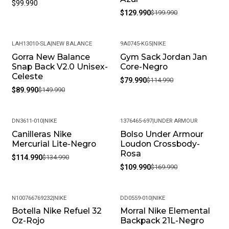
$99.990
$129.990
$199.990
LAH13010-SLA
|
NEW BALANCE
9A0745-KG5
|
NIKE
Gorra New Balance
Gym Sack Jordan Jan
-40%
-30%
Snap Back V2.0 Unisex-
Core-Negro
Celeste
$79.990
$114.990
$89.990
$149.990
DN3611-010
|
NIKE
1376465-697
|
UNDER ARMOUR
Canilleras Nike
Bolso Under Armour
-15%
-35%
Mercurial Lite-Negro
Loudon Crossbody-
Rosa
$114.990
$134.990
$109.990
$169.990
N100766769232
|
NIKE
DD0559-010
|
NIKE
Botella Nike Refuel 32
Morral Nike Elemental
-20%
Oz-Rojo
Backpack 21L-Negro