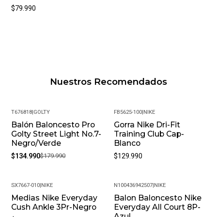
$79.990
Nuestros Recomendados
T676818
|
GOLTY
FB5625-100
|
NIKE
Balón Baloncesto Pro
Gorra Nike Dri-Fit
-25%
Golty Street Light No.7-
Training Club Cap-
Negro/Verde
Blanco
$134.990
$179.990
$129.990
SX7667-010
|
NIKE
N100436942507
|
NIKE
Medias Nike Everyday
Balon Baloncesto Nike
-35%
Cush Ankle 3Pr-Negro
Everyday All Court 8P-
Azul