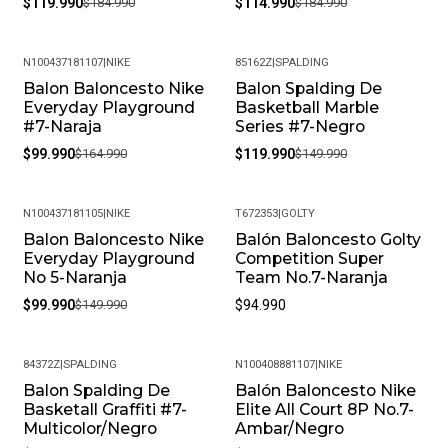
$119.990
$184.990
$114.990
$184.990
N100437181107
|
NIKE
85162Z
|
SPALDING
Balon Baloncesto Nike
Balon Spalding De
-39%
-20%
Everyday Playground
Basketball Marble
#7-Naraja
Series #7-Negro
$99.990
$164.990
$119.990
$149.990
N100437181105
|
NIKE
T672353
|
GOLTY
Balon Baloncesto Nike
Balón Baloncesto Golty
-33%
Everyday Playground
Competition Super
No 5-Naranja
Team No.7-Naranja
$99.990
$149.990
$94.990
84372Z
|
SPALDING
N100408881107
|
NIKE
Balon Spalding De
Balón Baloncesto Nike
-19%
-38%
Basketall Graffiti #7-
Elite All Court 8P No.7-
Multicolor/Negro
Ambar/Negro