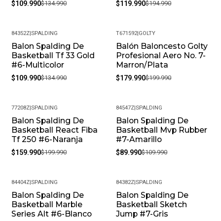
$109.990
$134.990
$119.990
$194.990
84352Z
|
SPALDING
T671592
|
GOLTY
Balon Spalding De
Balón Baloncesto Golty
-19%
-10%
Basketball Tf 33 Gold
Profesional Aero No. 7-
#6-Multicolor
Marron/Plata
$109.990
$134.990
$179.990
$199.990
77208Z
|
SPALDING
84547Z
|
SPALDING
Balon Spalding De
Balon Spalding De
-20%
-18%
Basketball React Fiba
Basketball Mvp Rubber
Tf 250 #6-Naranja
#7-Amarillo
$159.990
$199.990
$89.990
$109.990
84404Z
|
SPALDING
84382Z
|
SPALDING
Balon Spalding De
Balon Spalding De
-18%
-18%
Basketball Marble
Basketball Sketch
Series Alt #6-Blanco
Jump #7-Gris