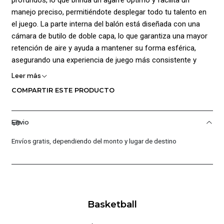
manejo preciso, permitiéndote desplegar todo tu talento en
el juego. La parte interna del balón está diseñada con una
cámara de butilo de doble capa, lo que garantiza una mayor
retención de aire y ayuda a mantener su forma esférica,
asegurando una experiencia de juego más consistente y
prolongada. Este balón es la elección perfecta tanto para
Leer más
partidos en exteriores como en interiores. Sus gráficos
COMPARTIR ESTE PRODUCTO
estampados con los colores llamativos de la marca no solo
le otorgan un aspecto atractivo, sino que también
proporcionan una mayor visibilidad en el campo, facilitando
Envio
el seguimiento del balón en todo momento. Tamaño de
Envíos gratis, dependiendo del monto y lugar de destino
Balón #7. Peso: 580 a 650 g, Circunferencia: 75 a 78 cm,
Rebote: 120 a 140 cm. Hecho en ¡tecnología RADIANT
SPHERE! que ¡brilla en la oscuridad.!
Basketball