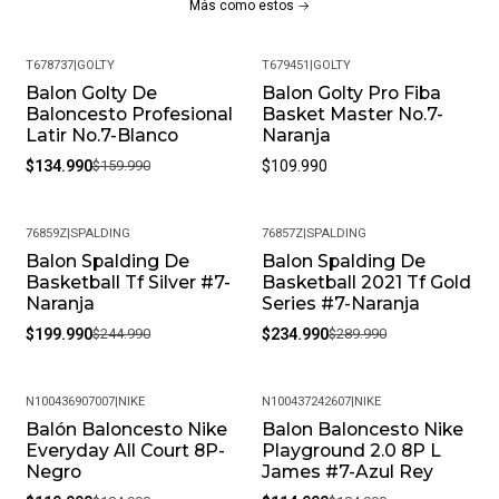
Más como estos
T678737
|
GOLTY
T679451
|
GOLTY
Balon Golty De
Balon Golty Pro Fiba
-16%
Baloncesto Profesional
Basket Master No.7-
Latir No.7-Blanco
Naranja
$134.990
$159.990
$109.990
76859Z
|
SPALDING
76857Z
|
SPALDING
Balon Spalding De
Balon Spalding De
-18%
-19%
Basketball Tf Silver #7-
Basketball 2021 Tf Gold
Naranja
Series #7-Naranja
$199.990
$244.990
$234.990
$289.990
N100436907007
|
NIKE
N100437242607
|
NIKE
Balón Baloncesto Nike
Balon Baloncesto Nike
-35%
-38%
Everyday All Court 8P-
Playground 2.0 8P L
Negro
James #7-Azul Rey