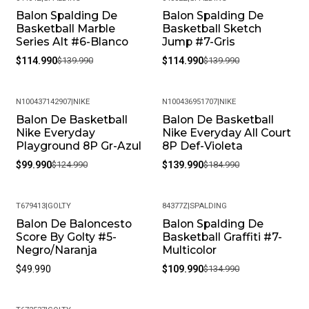
Balon Spalding De
Balon Spalding De
-18%
-18%
Basketball Marble
Basketball Sketch
Series Alt #6-Blanco
Jump #7-Gris
$114.990
$139.990
$114.990
$139.990
N100437142907
|
NIKE
N100436951707
|
NIKE
Balon De Basketball
Balon De Basketball
-20%
-24%
Nike Everyday
Nike Everyday All Court
Playground 8P Gr-Azul
8P Def-Violeta
$99.990
$124.990
$139.990
$184.990
T679413
|
GOLTY
84377Z
|
SPALDING
Balon De Baloncesto
Balon Spalding De
-19%
Score By Golty #5-
Basketball Graffiti #7-
Negro/Naranja
Multicolor
$49.990
$109.990
$134.990