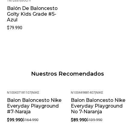
T672537
|
GOLTY
Balón De Baloncesto
Golty Kids Grade #5-
Azul
$79.990
Nuestros Recomendados
N100437181107
|
NIKE
N100449881407
|
NIKE
Balon Baloncesto Nike
Balon Baloncesto Nike
-39%
-36%
Everyday Playground
Everyday Playground
#7-Naraja
No 7-Naranja
$99.990
$164.990
$89.990
$139.990