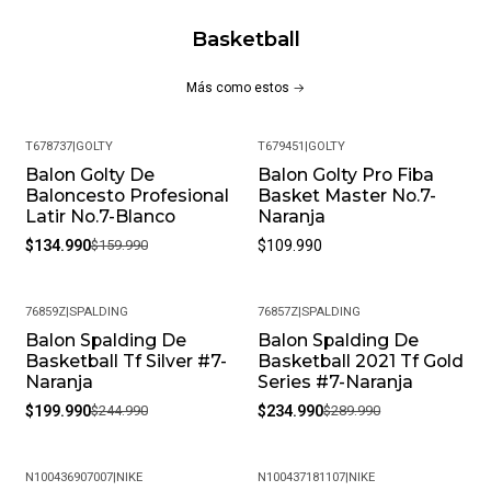
Basketball
Más como estos
T678737
|
GOLTY
T679451
|
GOLTY
Balon Golty De
Balon Golty Pro Fiba
-16%
Baloncesto Profesional
Basket Master No.7-
Latir No.7-Blanco
Naranja
$134.990
$159.990
$109.990
76859Z
|
SPALDING
76857Z
|
SPALDING
Balon Spalding De
Balon Spalding De
-18%
-19%
Basketball Tf Silver #7-
Basketball 2021 Tf Gold
Naranja
Series #7-Naranja
$199.990
$244.990
$234.990
$289.990
N100436907007
|
NIKE
N100437181107
|
NIKE