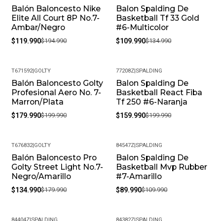
Balón Baloncesto Nike
Balon Spalding De
-38%
-19%
Elite All Court 8P No.7-
Basketball Tf 33 Gold
Ambar/Negro
#6-Multicolor
$119.990
$194.990
$109.990
$134.990
T671592
|
GOLTY
77208Z
|
SPALDING
Balón Baloncesto Golty
Balon Spalding De
-10%
-20%
Profesional Aero No. 7-
Basketball React Fiba
Marron/Plata
Tf 250 #6-Naranja
$179.990
$199.990
$159.990
$199.990
T676832
|
GOLTY
84547Z
|
SPALDING
Balón Baloncesto Pro
Balon Spalding De
-25%
-18%
Golty Street Light No.7-
Basketball Mvp Rubber
Negro/Amarillo
#7-Amarillo
$134.990
$179.990
$89.990
$109.990
84404Z
|
SPALDING
84382Z
|
SPALDING