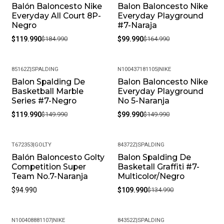
Balón Baloncesto Nike
Balon Baloncesto Nike
-35%
-39%
Everyday All Court 8P-
Everyday Playground
Negro
#7-Naraja
$119.990
$184.990
$99.990
$164.990
85162Z
|
SPALDING
N100437181105
|
NIKE
Balon Spalding De
Balon Baloncesto Nike
-20%
-33%
Basketball Marble
Everyday Playground
Series #7-Negro
No 5-Naranja
$119.990
$149.990
$99.990
$149.990
T672353
|
GOLTY
84372Z
|
SPALDING
Balón Baloncesto Golty
Balon Spalding De
-19%
Competition Super
Basketall Graffiti #7-
Team No.7-Naranja
Multicolor/Negro
$94.990
$109.990
$134.990
N100408881107
|
NIKE
84352Z
|
SPALDING