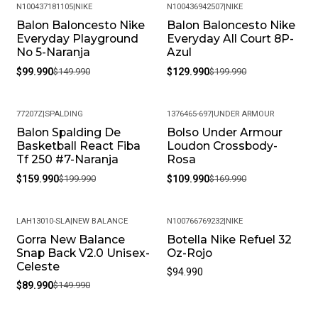
N100437181105
|
NIKE
N100436942507
|
NIKE
Balon Baloncesto Nike
Balon Baloncesto Nike
-33%
-35%
Everyday Playground
Everyday All Court 8P-
No 5-Naranja
Azul
$99.990
$149.990
$129.990
$199.990
77207Z
|
SPALDING
1376465-697
|
UNDER ARMOUR
Balon Spalding De
Bolso Under Armour
-20%
-35%
Basketball React Fiba
Loudon Crossbody-
Tf 250 #7-Naranja
Rosa
$159.990
$199.990
$109.990
$169.990
LAH13010-SLA
|
NEW BALANCE
N100766769232
|
NIKE
Gorra New Balance
Botella Nike Refuel 32
-40%
Snap Back V2.0 Unisex-
Oz-Rojo
Celeste
$94.990
$89.990
$149.990