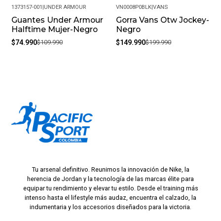
1373157-001
|
UNDER ARMOUR
VN0008P0BLK
|
VANS
Guantes Under Armour
Gorra Vans Otw Jockey-
-32%
-25%
Halftime Mujer-Negro
Negro
$74.990
$109.990
$149.990
$199.990
Tu arsenal definitivo. Reunimos la innovación de Nike, la
herencia de Jordan y la tecnología de las marcas élite para
equipar tu rendimiento y elevar tu estilo. Desde el training más
intenso hasta el lifestyle más audaz, encuentra el calzado, la
indumentaria y los accesorios diseñados para la victoria.