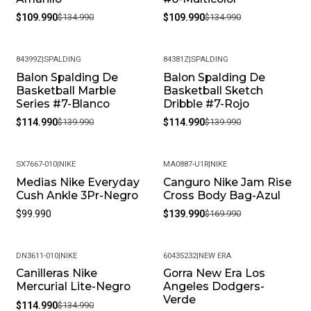
$109.990
$134.990
$109.990
$134.990
84399Z
|
SPALDING
84381Z
|
SPALDING
Balon Spalding De
Balon Spalding De
-18%
-18%
Basketball Marble
Basketball Sketch
Series #7-Blanco
Dribble #7-Rojo
$114.990
$139.990
$114.990
$139.990
SX7667-010
|
NIKE
MA0887-U1R
|
NIKE
Medias Nike Everyday
Canguro Nike Jam Rise
-18%
Cush Ankle 3Pr-Negro
Cross Body Bag-Azul
$99.990
$139.990
$169.990
DN3611-010
|
NIKE
60435232
|
NEW ERA
Canilleras Nike
Gorra New Era Los
-15%
Mercurial Lite-Negro
Angeles Dodgers-
Verde
$114.990
$134.990