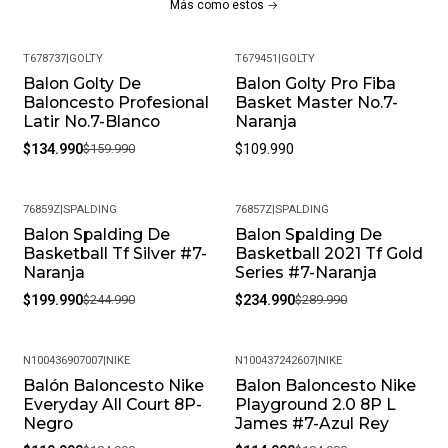
Cámara: 100% caucho
Más como estos
Válvula: 100% caucho
T678737
|
GOLTY
T679451
|
GOLTY
Balon Golty De
Balon Golty Pro Fiba
-16%
Cubierta: 100% caucho
Baloncesto Profesional
Basket Master No.7-
Latir No.7-Blanco
Naranja
¡Cuidados del Balon:!
$134.990
$159.990
$109.990
Para cuidar un balón de baloncesto, úsalo en superficies
adecuadas, límpialo regularmente, almacénalo en un lugar
76859Z
|
SPALDING
76857Z
|
SPALDING
seco, mantén la presión correcta, evita golpes bruscos y
Balon Spalding De
Balon Spalding De
-18%
-19%
condiciones extremas. Revisa el balón periódicamente para
Basketball Tf Silver #7-
Basketball 2021 Tf Gold
detectar desgaste y asegúrate de no exponerlo al sol o la
Naranja
Series #7-Naranja
humedad.
$199.990
$244.990
$234.990
$289.990
¡Ventajas de Comprar en Pacific Sport Colombia!:
N100436907007
|
NIKE
N100437242607
|
NIKE
Productos Originales: En Pacific Sport Colombia, solo
Balón Baloncesto Nike
Balon Baloncesto Nike
-35%
-38%
vendemos productos originales, garantizando la
Everyday All Court 8P-
Playground 2.0 8P L
autenticidad y calidad de cada par de tenis.
Negro
James #7-Azul Rey
Distribuidores Autorizados: Somos distribuidores