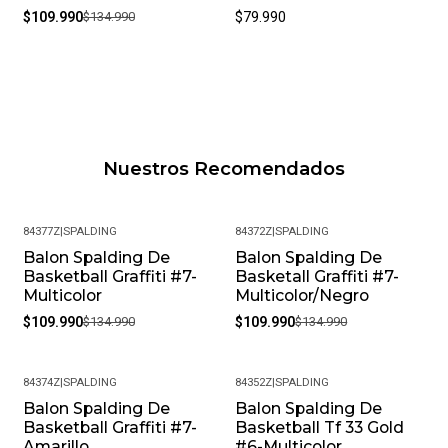
$109.990
$134.990
$79.990
Nuestros Recomendados
84377Z
|
SPALDING
84372Z
|
SPALDING
Balon Spalding De
Balon Spalding De
-19%
-19%
Basketball Graffiti #7-
Basketall Graffiti #7-
Multicolor
Multicolor/Negro
$109.990
$134.990
$109.990
$134.990
84374Z
|
SPALDING
84352Z
|
SPALDING
Balon Spalding De
Balon Spalding De
-19%
-19%
Basketball Graffiti #7-
Basketball Tf 33 Gold
Amarillo
#6-Multicolor