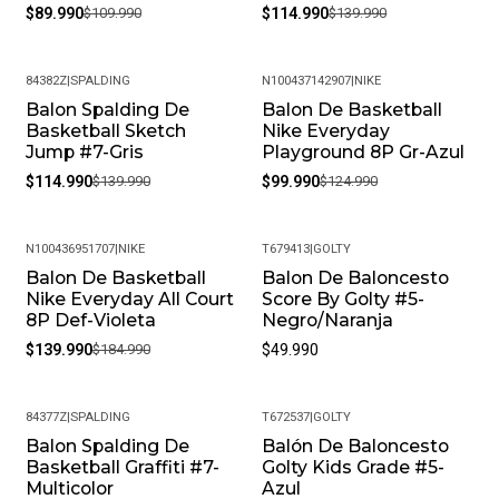
$89.990
$109.990
$114.990
$139.990
84382Z
|
SPALDING
N100437142907
|
NIKE
Balon Spalding De
Balon De Basketball
-18%
-20%
Basketball Sketch
Nike Everyday
Jump #7-Gris
Playground 8P Gr-Azul
$114.990
$139.990
$99.990
$124.990
N100436951707
|
NIKE
T679413
|
GOLTY
Balon De Basketball
Balon De Baloncesto
-24%
Nike Everyday All Court
Score By Golty #5-
8P Def-Violeta
Negro/Naranja
$139.990
$184.990
$49.990
84377Z
|
SPALDING
T672537
|
GOLTY
Balon Spalding De
Balón De Baloncesto
-19%
Basketball Graffiti #7-
Golty Kids Grade #5-
Multicolor
Azul