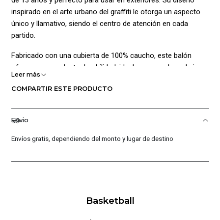
inspirado en el arte urbano del graffiti le otorga un aspecto
único y llamativo, siendo el centro de atención en cada
partido.
Fabricado con una cubierta de 100% caucho, este balón
ofrece una excelente durabilidad, ideal para canchas al aire
Leer más
libre. Su cámara de caucho asegura un rebote consistente y
COMPARTIR ESTE PRODUCTO
un rendimiento óptimo en todo tipo de superficies. La válvula
de caucho mantiene una presión de aire estable,
garantizando que el balón se mantenga listo para el juego.
Envio
Este balón no solo se distingue por su atractivo diseño, sino
Envíos gratis, dependiendo del monto y lugar de destino
también por su construcción robusta que asegura un agarre
firme y un control superior del balón. El Spalding Graffiti #7
es la opción perfecta para quienes buscan rendimiento y
estilo en cada jugada.
Basketball
Composición: