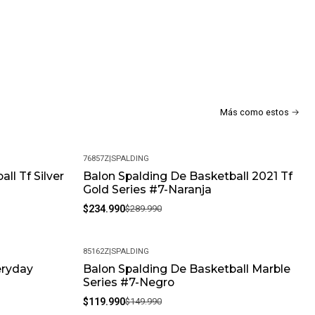
Más como estos
76857Z
|
SPALDING
ll Tf Silver
Balon Spalding De Basketball 2021 Tf
-19%
Gold Series #7-Naranja
$234.990
$289.990
85162Z
|
SPALDING
eryday
Balon Spalding De Basketball Marble
-20%
Series #7-Negro
$119.990
$149.990