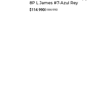
8P L James #7-Azul Rey
$114.990
$184.990