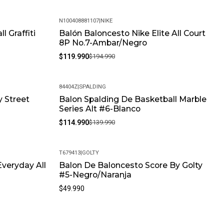
N100408881107
|
NIKE
l Graffiti
Balón Baloncesto Nike Elite All Court
-38%
8P No.7-Ambar/Negro
$119.990
$194.990
84404Z
|
SPALDING
y Street
Balon Spalding De Basketball Marble
-18%
Series Alt #6-Blanco
$114.990
$139.990
T679413
|
GOLTY
Everyday All
Balon De Baloncesto Score By Golty
#5-Negro/Naranja
$49.990