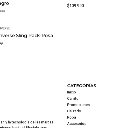
egro
$109.990
990
VERSE
nverse Sling Pack-Rosa
90
CATEGORÍAS
Inicio
Carrito
Promociones
Calzado
Ropa
dan y la tecnología de las marcas
Accesorios
intenso hasta el lifestyle más