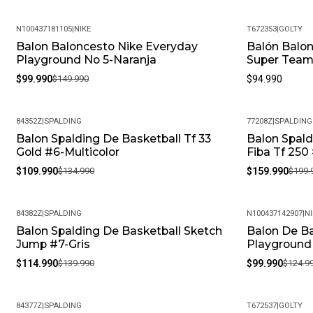
N100437181105
|
NIKE
T672353
|
GOLTY
Balon Baloncesto Nike Everyday
Balón Balon
-33%
Playground No 5-Naranja
Super Team
$99.990
$149.990
$94.990
84352Z
|
SPALDING
77208Z
|
SPALDING
Balon Spalding De Basketball Tf 33
Balon Spald
-19%
-20%
Gold #6-Multicolor
Fiba Tf 250
$109.990
$134.990
$159.990
$199.
84382Z
|
SPALDING
N100437142907
|
NI
Balon Spalding De Basketball Sketch
Balon De Ba
-18%
-20%
Jump #7-Gris
Playground
$114.990
$139.990
$99.990
$124.9
84377Z
|
SPALDING
T672537
|
GOLTY