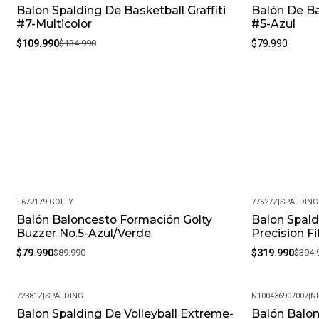
Balon Spalding De Basketball Graffiti
Balón De Ba
-19%
#7-Multicolor
#5-Azul
$109.990
$134.990
$79.990
T672179
|
GOLTY
77527Z
|
SPALDING
Balón Baloncesto Formación Golty
Balon Spald
-11%
-19%
Buzzer No.5-Azul/Verde
Precision F
$79.990
$89.990
$319.990
$394.
72381Z
|
SPALDING
N100436907007
|
NI
Balon Spalding De Volleyball Extreme-
Balón Balon
-19%
-35%