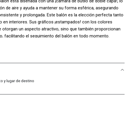
l balón está diseñada con una ¡cámara de butilo de doble capa!, lo
ión de aire y ayuda a mantener su forma esférica, asegurando
nsistente y prolongada. Este balón es la elección perfecta tanto
o en interiores. Sus gráficos ¡estampados! con los colores
le otorgan un aspecto atractivo, sino que también proporcionan
po, facilitando el seguimiento del balón en todo momento.
o y lugar de destino