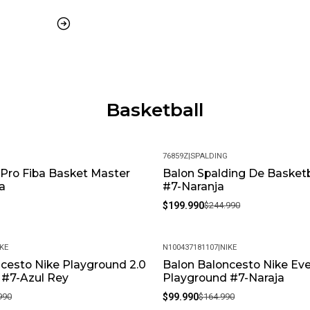
Basketball
76859Z
|
SPALDING
 Pro Fiba Basket Master
Balon Spalding De Basketba
-18%
a
#7-Naranja
$199.990
$244.990
KE
N100437181107
|
NIKE
cesto Nike Playground 2.0
Balon Baloncesto Nike Ev
-39%
 #7-Azul Rey
Playground #7-Naraja
990
$99.990
$164.990