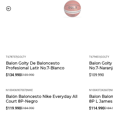
T678737
|
GOLTY
T679451
|
GOLTY
Balon Golty De Baloncesto
Balon Golty
-16%
Profesional Latir No.7-Blanco
No.7-Naranj
$134.990
$159.990
$109.990
N100436907007
|
NIKE
N100437242607
|
NI
Balón Baloncesto Nike Everyday All
Balon Balon
-35%
-38%
Court 8P-Negro
8P L James
$119.990
$184.990
$114.990
$184.