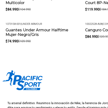
Multicolor
Court 8P-N
$84.990
$104.990
$119.990
$184.
1373158-001
|
UNDER ARMOUR
10022528-A08
|
CON
Guantes Under Armour Halftime
Canguro Co
-32%
-39%
Mujer-Negro/Gris
$84.990
$139.9
$74.990
$109.990
Tu arsenal definitivo. Reunimos la innovación de Nike, la herencia de Jor
élite para equipar tu rendimiento y elevar tu estilo. Desde el training más 