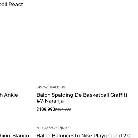
all React
84376Z
|
SPALDING
h Ankle
Balon Spalding De Basketball Graffiti
-19%
#7-Naranja
$109.990
$134.990
N100437242607
|
NIKE
hion-Blanco
Balon Baloncesto Nike Playground 2.0
-38%