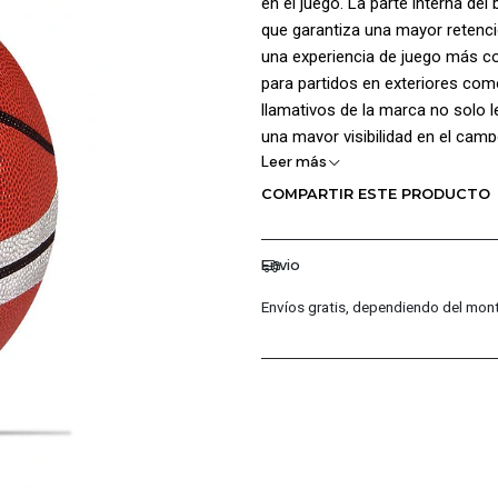
en el juego. La parte interna de
que garantiza una mayor retenc
una experiencia de juego más co
para partidos en exteriores com
llamativos de la marca no solo 
una mayor visibilidad en el cam
Leer más
¡Tamaño de Balón! 7.
COMPARTIR ESTE PRODUCTO
Envio
Envíos gratis, dependiendo del mont