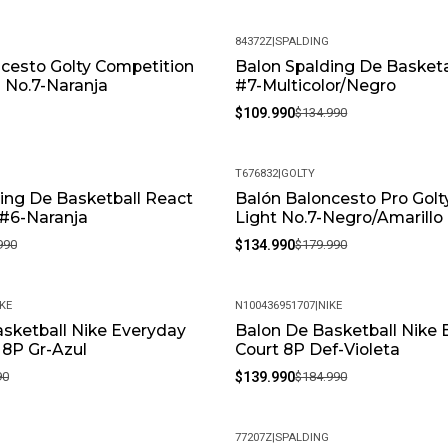
84372Z
|
SPALDING
cesto Golty Competition
Balon Spalding De Basketal
-19%
 No.7-Naranja
#7-Multicolor/Negro
$109.990
$134.990
T676832
|
GOLTY
ing De Basketball React
Balón Baloncesto Pro Golt
-25%
 #6-Naranja
Light No.7-Negro/Amarillo
990
$134.990
$179.990
KE
N100436951707
|
NIKE
sketball Nike Everyday
Balon De Basketball Nike 
-24%
 8P Gr-Azul
Court 8P Def-Violeta
90
$139.990
$184.990
77207Z
|
SPALDING