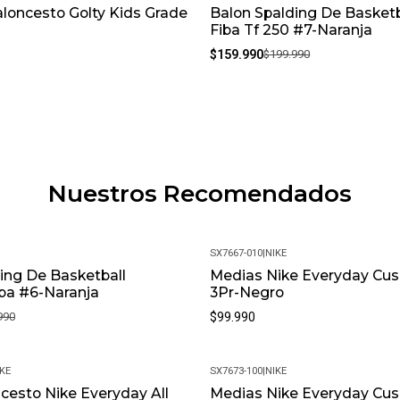
loncesto Golty Kids Grade
Balon Spalding De Basketb
-20%
Fiba Tf 250 #7-Naranja
$159.990
$199.990
Nuestros Recomendados
SX7667-010
|
NIKE
ing De Basketball
Medias Nike Everyday Cus
iba #6-Naranja
3Pr-Negro
990
$99.990
KE
SX7673-100
|
NIKE
cesto Nike Everyday All
Medias Nike Everyday Cus