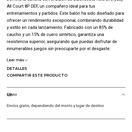
All Court 8P DEF, un compañero ideal para tus
entrenamientos y partidos. Este balón ha sido diseñado para
ofrecer un rendimiento excepcional, combinando durabilidad
y estilo en cada lanzamiento. Fabricado con un 85% de
caucho y un 15% de cuero sintético, garantiza una
resistencia superior, asegurando que puedas disfrutar de
innumerables juegos sin preocuparte por el desgaste.
Leer más
El diseño de seis paneles mejora el agarre y la agilidad, lo que
te permite manejar el balón con precisión en cualquier
DETALLES
situación de juego. Ya sea que estés haciendo dribles
COMPARTIR ESTE PRODUCTO
rápidos, lanzamientos a canasta o pases estratégicos, este
balón responde a tus movimientos de manera fluida,
Envio
ayudándote a destacar en la cancha.
Envíos gratis, dependiendo del monto y lugar de destino
Con un diseño atractivo en dos colores llamativos y un
estampado distintivo, el Balón Nike Everyday All Court 8P DEF
no solo es funcional, sino también visualmente impactante.
Ideal para jugadores de todos los niveles, es perfecto tanto