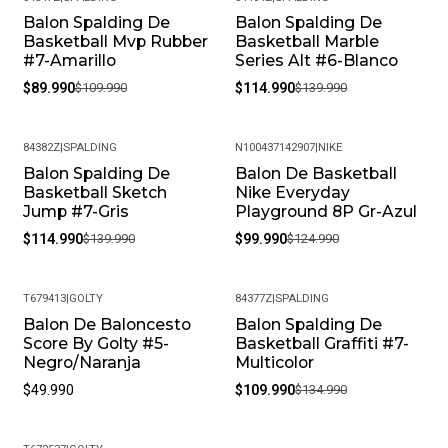
Balon Spalding De
Balon Spalding De
-18%
-18%
Basketball Mvp Rubber
Basketball Marble
#7-Amarillo
Series Alt #6-Blanco
$89.990
$109.990
$114.990
$139.990
84382Z
|
SPALDING
N100437142907
|
NIKE
Balon Spalding De
Balon De Basketball
-18%
-20%
Basketball Sketch
Nike Everyday
Jump #7-Gris
Playground 8P Gr-Azul
$114.990
$139.990
$99.990
$124.990
T679413
|
GOLTY
84377Z
|
SPALDING
Balon De Baloncesto
Balon Spalding De
-19%
Score By Golty #5-
Basketball Graffiti #7-
Negro/Naranja
Multicolor
$49.990
$109.990
$134.990