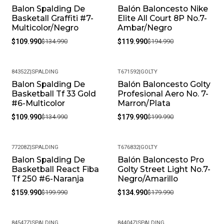
devoluciones flexible. Queremos que estés
Balon Spalding De
Balón Baloncesto Nike
-19%
-38%
completamente feliz y puedas volver a elegirnos.
Basketall Graffiti #7-
Elite All Court 8P No.7-
Multicolor/Negro
Ambar/Negro
¿Cómo debo cuidar mis productos? Para mantener tu
$109.990
$134.990
$119.990
$194.990
producto en las mejores condiciones, recomendamos
limpiarlos con un paño húmedo y evitar el uso de
productos químicos fuertes. Almacénalos en un lugar
84352Z
|
SPALDING
T671592
|
GOLTY
fresco y seco cuando no los estés usando.
Balon Spalding De
Balón Baloncesto Golty
-19%
-10%
Basketball Tf 33 Gold
Profesional Aero No. 7-
#6-Multicolor
Marron/Plata
$109.990
$134.990
$179.990
$199.990
77208Z
|
SPALDING
T676832
|
GOLTY
Balon Spalding De
Balón Baloncesto Pro
-20%
-25%
Basketball React Fiba
Golty Street Light No.7-
Tf 250 #6-Naranja
Negro/Amarillo
$159.990
$199.990
$134.990
$179.990
84547Z
|
SPALDING
84404Z
|
SPALDING