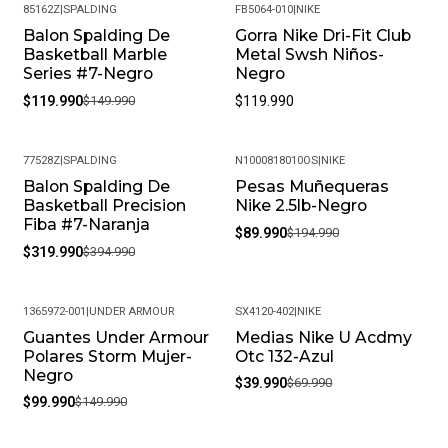
85162Z
|
SPALDING
FB5064-010
|
NIKE
Balon Spalding De
Gorra Nike Dri-Fit Club
-20%
Basketball Marble
Metal Swsh Niños-
Series #7-Negro
Negro
$119.990
$149.990
$119.990
77528Z
|
SPALDING
N1000818010OS
|
NIKE
Balon Spalding De
Pesas Muñequeras
-19%
-54%
Basketball Precision
Nike 2.5lb-Negro
Fiba #7-Naranja
$89.990
$194.990
$319.990
$394.990
1365972-001
|
UNDER ARMOUR
SX4120-402
|
NIKE
Guantes Under Armour
Medias Nike U Acdmy
-33%
-43%
Polares Storm Mujer-
Otc 132-Azul
Negro
$39.990
$69.990
$99.990
$149.990