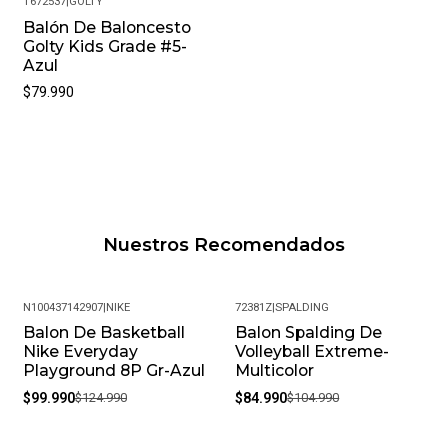
T672537
|
GOLTY
Balón De Baloncesto
Golty Kids Grade #5-
Azul
$79.990
Nuestros Recomendados
N100437142907
|
NIKE
72381Z
|
SPALDING
Balon De Basketball
Balon Spalding De
-20%
-19%
Nike Everyday
Volleyball Extreme-
Playground 8P Gr-Azul
Multicolor
$99.990
$124.990
$84.990
$104.990