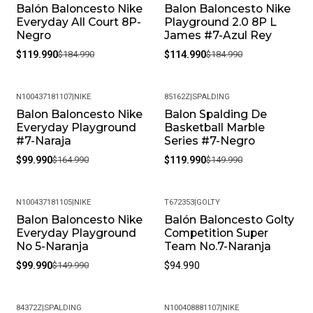
experiencia de compra sea impecable.
Balón Baloncesto Nike
Balon Baloncesto Nike
-35%
-38%
Everyday All Court 8P-
Playground 2.0 8P L
Preguntas Frecuentes
Negro
James #7-Azul Rey
$119.990
$184.990
$114.990
$184.990
¿Sus productos son originales? Sí, en Pacific Sport
Colombia, solo vendemos productos originales y somos
distribuidores autorizados de la marca. Puedes estar
N100437181107
|
NIKE
85162Z
|
SPALDING
seguro de que recibirás un producto auténtico.
Balon Baloncesto Nike
Balon Spalding De
-39%
-20%
Everyday Playground
Basketball Marble
¿Cuál es la política de garantías? Todos nuestros
#7-Naraja
Series #7-Negro
productos, cuentan con una garantía de 30 días por
$99.990
$164.990
$119.990
$149.990
defectos de fabricación. Si encuentras algún problema
con tu producto, contáctanos para resolverlo.
¿Puedo cambiar la talla si no me queda bien? Sí, en
N100437181105
|
NIKE
T672353
|
GOLTY
Pacific Sport Colombia entendemos que la talla puede
Balon Baloncesto Nike
Balón Baloncesto Golty
-33%
variar. Ofrecemos cambios de talla, siempre y cuando el
Everyday Playground
Competition Super
No 5-Naranja
Team No.7-Naranja
producto se encuentre en perfectas condiciones y con
su empaque original.
$99.990
$149.990
$94.990
Política de Devoluciones: Si por alguna razón no estás
satisfecho con tu compra, ofrecemos una política de
84372Z
|
SPALDING
N100408881107
|
NIKE