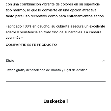
con una combinación vibrante de colores en su superficie
tipo mármol, lo que lo convierte en una opción atractiva
tanto para uso recreativo como para entrenamientos serios.
Fabricado 100% en caucho, su cubierta asegura un excelente
agarre y resistencia en todo tipo de superficies. La cámara
Leer más
interna de caucho permite un rebote controlado y una mayor
retención de aire, mientras que la válvula de caucho
COMPARTIR ESTE PRODUCTO
garantiza una fácil y efectiva inflado, permitiéndote mantener
el balón en óptimas condiciones durante más tiempo.
Envio
Con un tamaño 6, el Marble Series Alt es ideal para jugadores
Envíos gratis, dependiendo del monto y lugar de destino
juveniles y adultos que buscan un balón con medidas
estándar para entrenamientos y competencias. Lleva tu
juego al siguiente nivel con este balón icónico de Spalding.
Composición:
Basketball
Cámara: 100% caucho.