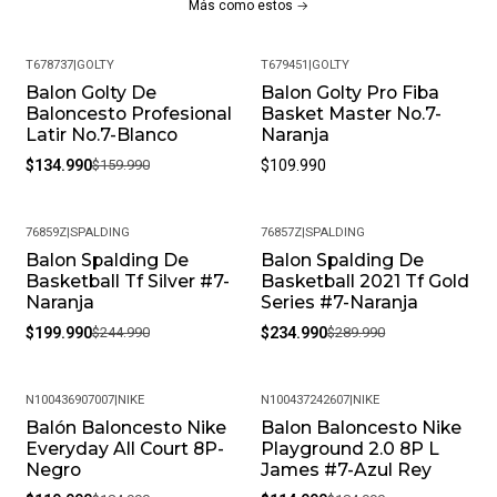
Más como estos
Válvula: 100% caucho.
Cubierta: 100% caucho.
T678737
|
GOLTY
T679451
|
GOLTY
Balon Golty De
Balon Golty Pro Fiba
-16%
¡Cuidados del Balon:!
Baloncesto Profesional
Basket Master No.7-
Latir No.7-Blanco
Naranja
Para cuidar un balón de baloncesto, úsalo en superficies
$134.990
$159.990
$109.990
adecuadas, límpialo regularmente, almacénalo en un lugar
seco, mantén la presión correcta, evita golpes bruscos y
condiciones extremas. Revisa el balón periódicamente para
76859Z
|
SPALDING
76857Z
|
SPALDING
detectar desgaste y asegúrate de no exponerlo al sol o la
Balon Spalding De
Balon Spalding De
-18%
-19%
Basketball Tf Silver #7-
Basketball 2021 Tf Gold
humedad.
Naranja
Series #7-Naranja
¡Ventajas de Comprar en Pacific Sport Colombia!:
$199.990
$244.990
$234.990
$289.990
Productos Originales: En Pacific Sport Colombia, solo
vendemos productos originales, garantizando la
N100436907007
|
NIKE
N100437242607
|
NIKE
Balón Baloncesto Nike
Balon Baloncesto Nike
autenticidad y calidad de cada par de tenis.
-35%
-38%
Everyday All Court 8P-
Playground 2.0 8P L
Distribuidores Autorizados: Somos distribuidores
Negro
James #7-Azul Rey
autorizados de la marca, lo que nos permite ofrecerte