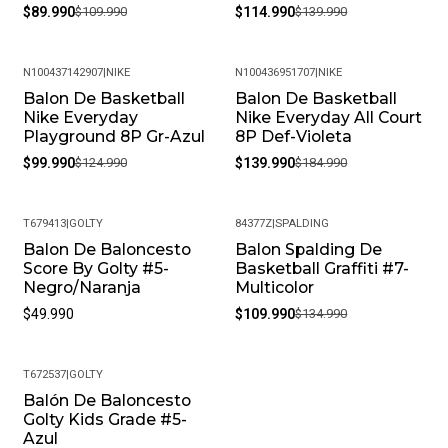
$89.990
$109.990
$114.990
$139.990
N100437142907
|
NIKE
N100436951707
|
NIKE
Balon De Basketball
Balon De Basketball
-20%
-24%
Nike Everyday
Nike Everyday All Court
Playground 8P Gr-Azul
8P Def-Violeta
$99.990
$124.990
$139.990
$184.990
T679413
|
GOLTY
84377Z
|
SPALDING
Balon De Baloncesto
Balon Spalding De
-19%
Score By Golty #5-
Basketball Graffiti #7-
Negro/Naranja
Multicolor
$49.990
$109.990
$134.990
T672537
|
GOLTY
Balón De Baloncesto
Golty Kids Grade #5-
Azul