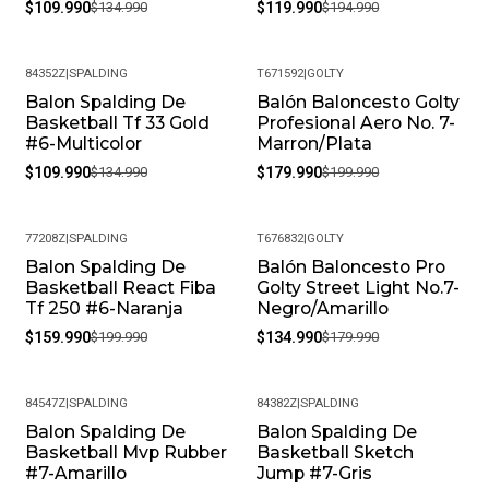
con tu producto, contáctanos para resolverlo.
$109.990
$134.990
$119.990
$194.990
¿Puedo cambiar la talla si no me queda bien? Sí, en
Pacific Sport Colombia entendemos que la talla puede
84352Z
|
SPALDING
T671592
|
GOLTY
variar. Ofrecemos cambios de talla, siempre y cuando el
Balon Spalding De
Balón Baloncesto Golty
-19%
-10%
producto se encuentre en perfectas condiciones y con
Basketball Tf 33 Gold
Profesional Aero No. 7-
su empaque original.
#6-Multicolor
Marron/Plata
Política de Devoluciones: Si por alguna razón no estás
$109.990
$134.990
$179.990
$199.990
satisfecho con tu compra, ofrecemos una política de
devoluciones flexible. Queremos que estés
77208Z
|
SPALDING
T676832
|
GOLTY
completamente feliz y puedas volver a elegirnos.
Balon Spalding De
Balón Baloncesto Pro
-20%
-25%
¿Cómo debo cuidar mis productos? Para mantener tu
Basketball React Fiba
Golty Street Light No.7-
producto en las mejores condiciones, recomendamos
Tf 250 #6-Naranja
Negro/Amarillo
limpiarlos con un paño húmedo y evitar el uso de
$159.990
$199.990
$134.990
$179.990
productos químicos fuertes. Almacénalos en un lugar
fresco y seco cuando no los estés usando.
84547Z
|
SPALDING
84382Z
|
SPALDING
Balon Spalding De
Balon Spalding De
-18%
-18%
Basketball Mvp Rubber
Basketball Sketch
#7-Amarillo
Jump #7-Gris