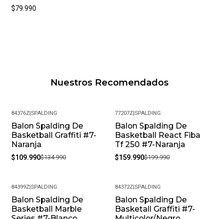
$79.990
Nuestros Recomendados
84376Z
|
SPALDING
77207Z
|
SPALDING
Balon Spalding De
Balon Spalding De
-19%
-20%
Basketball Graffiti #7-
Basketball React Fiba
Naranja
Tf 250 #7-Naranja
$109.990
$134.990
$159.990
$199.990
84399Z
|
SPALDING
84372Z
|
SPALDING
Balon Spalding De
Balon Spalding De
-18%
-19%
Basketball Marble
Basketall Graffiti #7-
Series #7-Blanco
Multicolor/Negro