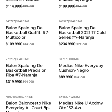
$114.990
$139.990
$109.990
$134.990
84377Z
|
SPALDING
76857Z
|
SPALDING
Balon Spalding De
Balon Spalding De
-19%
-19%
Basketball Graffiti #7-
Basketball 2021 Tf Gold
Multicolor
Series #7-Naranja
$109.990
$134.990
$234.990
$289.990
77528Z
|
SPALDING
SX7673-010
|
NIKE
Balon Spalding De
Medias Nike Everyday
-19%
-14%
Basketball Precision
Cushion-Negro
Fiba #7-Naranja
$89.990
$104.990
$319.990
$394.990
N100436985507
|
NIKE
SX4120-402
|
NIKE
Balon Baloncesto Nike
Medias Nike U Acdmy
-47%
-43%
Everyday All Court 8p-
Otc 132-Azul