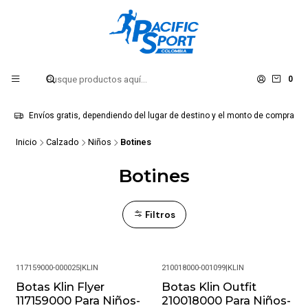
0
Envíos gratis, dependiendo del lugar de destino y el monto de compra
Inicio
Calzado
Niños
Botines
Botines
Filtros
117159000-000025
|
KLIN
210018000-001099
|
KLIN
Botas Klin Flyer
Botas Klin Outfit
-50%
-58%
117159000 Para Niños-
210018000 Para Niños-