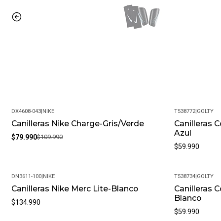
DX4608-043
|
NIKE
T538772
|
GOLTY
Canilleras Nike Charge-Gris/Verde
Canilleras 
-27%
Azul
$79.990
$109.990
$59.990
DN3611-100
|
NIKE
T538734
|
GOLTY
Canilleras Nike Merc Lite-Blanco
Canilleras 
Blanco
$134.990
$59.990