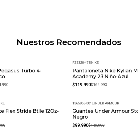
Nuestros Recomendados
FZ5320-478
|
NIKE
Pegasus Turbo 4-
Pantaloneta Nike Kylian 
-27%
co
Academy 23 Niño-Azul
4.990
$119.990
$164.990
IKE
1365958-001
|
UNDER ARMOUR
e Flex Stride Btlle 12Oz-
Guantes Under Armour St
-33%
Negro
990
$99.990
$149.990