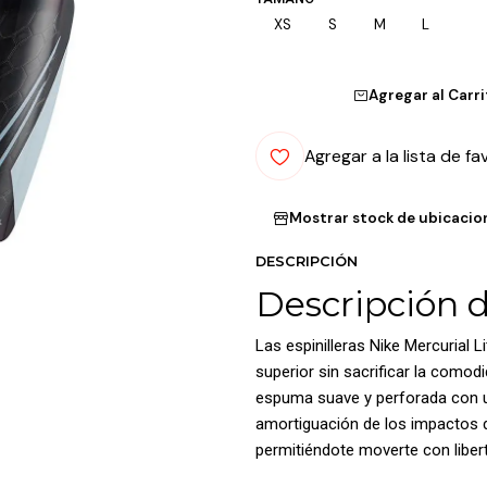
XS
S
M
L
Agregar al Carr
Agregar a la lista de fa
Mostrar stock de ubicacio
DESCRIPCIÓN
Descripción 
Las espinilleras Nike Mercurial 
superior sin sacrificar la comod
espuma suave y perforada con un
amortiguación de los impactos dur
permitiéndote moverte con libert