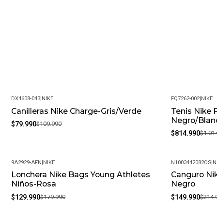
DX4608-043
|
NIKE
FQ7262-002
|
NIKE
Canilleras Nike Charge-Gris/Verde
Tenis Nike 
-27%
-20%
Negro/Blan
$79.990
$109.990
$814.990
$1.01
9A2929-AFN
|
NIKE
N1003442082OS
|
N
Lonchera Nike Bags Young Athletes
Canguro Nik
-28%
-30%
Niños-Rosa
Negro
$129.990
$179.990
$149.990
$214.