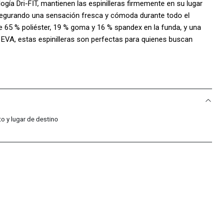
ogía Dri-FIT, mantienen las espinilleras firmemente en su lugar
asegurando una sensación fresca y cómoda durante todo el
 65 % poliéster, 19 % goma y 16 % spandex en la funda, y una
% EVA, estas espinilleras son perfectas para quienes buscan
ano para mantener su durabilidad.
 Sport Colombia!:
acific Sport Colombia, solo vendemos productos originales,
o y lugar de destino
 y calidad de cada par de tenis.
: Somos distribuidores autorizados de la marca, lo que nos
mas tendencias y modelos exclusivos.
compra incluye una garantía de 30 días por defectos de
res con total confianza.
ional: Nuestro equipo está siempre disponible para ayudarte con
eniente. Nos esforzamos por ofrecer un servicio al cliente de
experiencia de compra sea impecable.