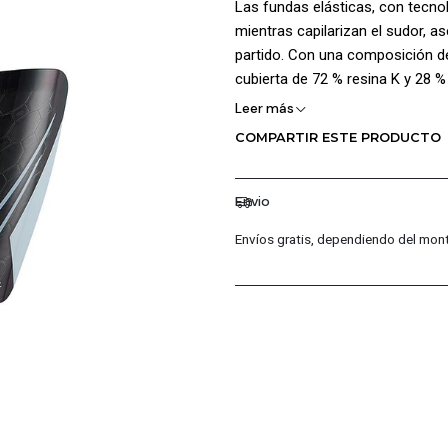
Las fundas elásticas, con tecnol
mientras capilarizan el sudor, 
partido. Con una composición de
cubierta de 72 % resina K y 28 
protección de alto rendimiento.
Leer más
COMPARTIR ESTE PRODUCTO
Certificación NOCSAE. Lavar a m
¡Ventajas de Comprar en Pacific
Envio
Productos Originales: En P
Envíos gratis, dependiendo del mont
garantizando la autenticidad
Distribuidores Autorizados
permite ofrecerte las últi
Garantía de 30 Días: Cada 
fabricación, para que comp
Atención al Cliente Excepc
cualquier consulta o inconv
primera clase para que tu 