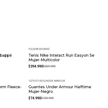
HQ2698-001
|
NIKE
Mbappé
Tenis Nike Interact Run Easyon Se
-23%
Mujer-Multicolor
$394.990
$509.990
1373157-001
|
UNDER ARMOUR
orm Fleece-
Guantes Under Armour Halftime
-32%
Mujer-Negro
$74.990
$109.990