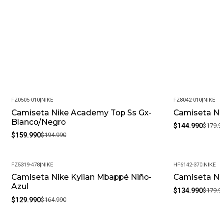
FZ0505-010
|
NIKE
FZ8042-010
|
NIKE
Camiseta Nike Academy Top Ss Gx-
Camiseta Ni
-18%
-19%
Blanco/Negro
$144.990
$179.
$159.990
$194.990
FZ5319-478
|
NIKE
HF6142-370
|
NIKE
Camiseta Nike Kylian Mbappé Niño-
Camiseta Ni
-21%
-25%
Azul
$134.990
$179.
$129.990
$164.990