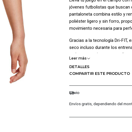
jóvenes futbolistas que buscan 
pantaloneta combina estilo y r
poliéster ligero y sin forro, pr
movimiento necesaria para perfe
Gracias a la tecnología Dri-FIT,
seco incluso durante los entrena
sudor se convierta en una distra
Leer más
Beneficios:
DETALLES
COMPARTIR ESTE PRODUCTO
La tecnología Dri-FIT garantiza 
El diseño sin forro brinda un aju
Envio
Detalles del producto:
Envíos gratis, dependiendo del mont
Composición: Cuerpo 100 % poli
Cuidado: Lavar a máquina