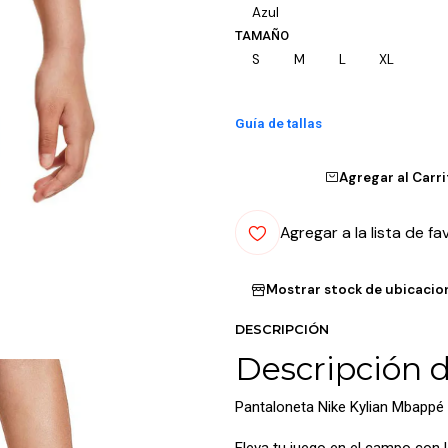
Azul
TAMAÑO
S
M
L
XL
Guía de tallas
Agregar al Carr
Agregar a la lista de fa
Mostrar stock de ubicacio
DESCRIPCIÓN
Descripción 
Pantaloneta Nike Kylian Mbapp
Eleva tu juego en el campo con