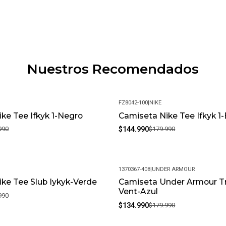
contáctanos para resolverlo.
¿Puedo cambiar la talla si no
que la talla puede variar. Of
encuentre en perfectas condi
Política de Devoluciones: Si 
Nuestros Recomendados
ofrecemos una política de de
feliz y puedas volver a elegirn
¿Cómo debo cuidar mis produ
FZ8042-100
|
NIKE
condiciones, recomendamos li
ke Tee Ifkyk 1-Negro
Camiseta Nike Tee Ifkyk 1
-19%
químicos fuertes. Almacénalo
990
$144.990
$179.990
• Peso del Producto: Ligero, ide
1370367-408
|
UNDER ARMOUR
ke Tee Slub Iykyk-Verde
Camiseta Under Armour Tr
-25%
Vent-Azul
990
$134.990
$179.990