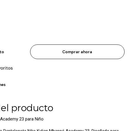
ito
Comprar ahora
voritos
nes
del producto
é Academy 23 para Niño
 la Pantaloneta Nike Kylian Mbappé Academy 23. Diseñada para