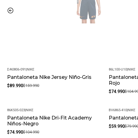
DA0806-091
|
NIKE
86L100-U10
|
NIKE
Pantaloneta Nike Jersey Niño-Gris
Pantaloneta
-44%
-29%
Rojo
$89.990
$159.990
$74.990
$104.9
86K505-023
|
NIKE
BV6865-410
|
NIKE
Pantaloneta Nike Dri-Fit Academy
Pantaloneta
-29%
-25%
Niños-Negro
$59.990
$79.99
$74.990
$104.990