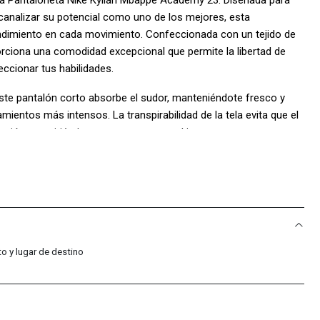
canalizar su potencial como uno de los mejores, esta
endimiento en cada movimiento. Confeccionada con un tejido de
oporciona una comodidad excepcional que permite la libertad de
ccionar tus habilidades.
 este pantalón corto absorbe el sudor, manteniéndote fresco y
mientos más intensos. La transpirabilidad de la tela evita que el
cción, permitiéndote concentrarte en el juego y en tus metas.
una excelente transpirabilidad y comodidad.
ste ligero y fresco, ideal para largas sesiones de práctica.
o y lugar de destino
éster