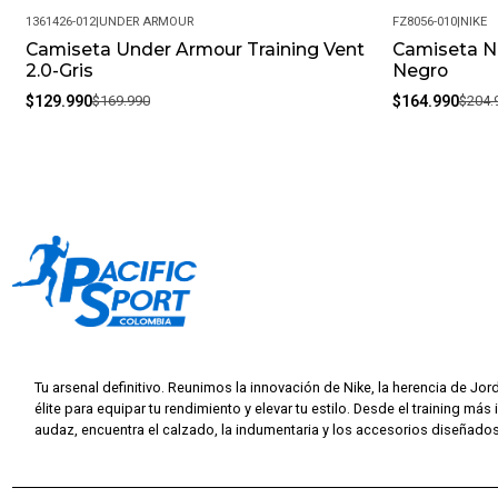
1361426-012
|
UNDER ARMOUR
FZ8056-010
|
NIKE
Camiseta Under Armour Training Vent
Camiseta Ni
-24%
-20%
2.0-Gris
Negro
$129.990
$169.990
$164.990
$204.
Tu arsenal definitivo. Reunimos la innovación de Nike, la herencia de Jor
élite para equipar tu rendimiento y elevar tu estilo. Desde el training más 
audaz, encuentra el calzado, la indumentaria y los accesorios diseñados 