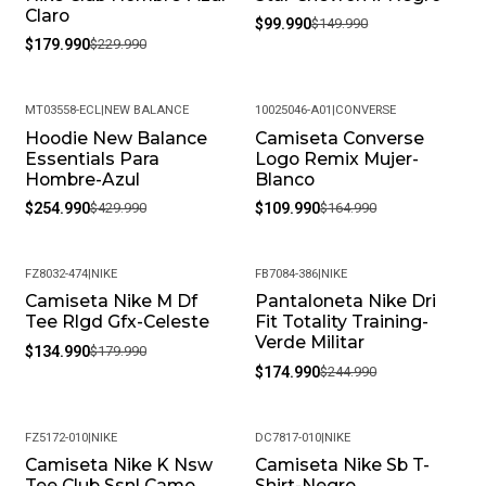
Claro
Devoluciones Flexible. Queremos Que Estés
$99.990
$149.990
$179.990
$229.990
Completamente Feliz Y Puedas Volver A Elegirnos.
¿Cómo Debo Cuidar Mis Productos? Para Mantener Tu
Producto En Las Mejores Condiciones, Recomendamos
MT03558-ECL
|
NEW BALANCE
10025046-A01
|
CONVERSE
Limpiarlos Con Un Paño Húmedo Y Evitar El Uso De
Hoodie New Balance
Camiseta Converse
-41%
-33%
Essentials Para
Logo Remix Mujer-
Productos Químicos Fuertes. Almacénalos En Un Lugar
Hombre-Azul
Blanco
Fresco Y Seco Cuando No Los Estés Usando.
$254.990
$429.990
$109.990
$164.990
• Peso Del Producto: Ligero, Ideal Para Uso Diario.
FZ8032-474
|
NIKE
FB7084-386
|
NIKE
Camiseta Nike M Df
Pantaloneta Nike Dri
-25%
-29%
Tee Rlgd Gfx-Celeste
Fit Totality Training-
Verde Militar
$134.990
$179.990
$174.990
$244.990
FZ5172-010
|
NIKE
DC7817-010
|
NIKE
Camiseta Nike K Nsw
Camiseta Nike Sb T-
-22%
-23%
Tee Club Ssnl Camo
Shirt-Negro