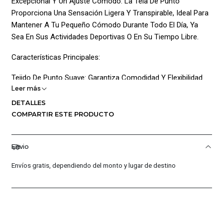
Excepcional Y Un Ajuste Cómodo. La Tela De Punto
Proporciona Una Sensación Ligera Y Transpirable, Ideal Para
Mantener A Tu Pequeño Cómodo Durante Todo El Día, Ya
Sea En Sus Actividades Deportivas O En Su Tiempo Libre.
Características Principales:
Tejido De Punto Suave: Garantiza Comodidad Y Flexibilidad.
Leer más
Composición: 65% Poliéster Y 35% Rayón Para Una Textura
DETALLES
Agradable Y Duradera.
COMPARTIR ESTE PRODUCTO
Sin Forro: Mayor Ligereza Y Transpirabilidad.
Envio
Diseño Clásico: Versátil Para Cualquier Ocasión Y Fácil De
Combinar.
Envíos gratis, dependiendo del monto y lugar de destino
Beneficios:
Confort Diario: Ideal Para Uso Prolongado.