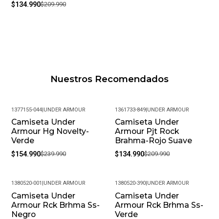
$134.990
$209.990
Nuestros Recomendados
1377155-044
|
UNDER ARMOUR
1361733-849
|
UNDER ARMOUR
Camiseta Under
Camiseta Under
-35%
-36%
Armour Hg Novelty-
Armour Pjt Rock
Verde
Brahma-Rojo Suave
$154.990
$239.990
$134.990
$209.990
1380520-001
|
UNDER ARMOUR
1380520-390
|
UNDER ARMOUR
Camiseta Under
Camiseta Under
-36%
-36%
Armour Rck Brhma Ss-
Armour Rck Brhma Ss-
Negro
Verde