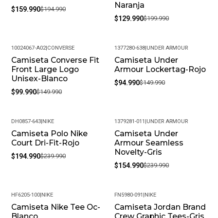
Naranja
$159.990
$194.990
$129.990
$199.990
10024067-A02
|
CONVERSE
1377280-638
|
UNDER ARMOUR
Camiseta Converse Fit
Camiseta Under
-33%
-37%
Front Large Logo
Armour Lockertag-Rojo
Unisex-Blanco
$94.990
$149.990
$99.990
$149.990
DH0857-643
|
NIKE
1379281-011
|
UNDER ARMOUR
Camiseta Polo Nike
Camiseta Under
-19%
-35%
Court Dri-Fit-Rojo
Armour Seamless
Novelty-Gris
$194.990
$239.990
$154.990
$239.990
HF6205-100
|
NIKE
FN5980-091
|
NIKE
Camiseta Nike Tee Oc-
Camiseta Jordan Brand
-24%
-19%
Blanco
Crew Graphic Tees-Gris