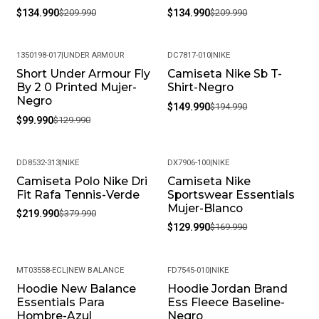
$134.990
$209.990
$134.990
$209.990
1350198-017
|
UNDER ARMOUR
DC7817-010
|
NIKE
Short Under Armour Fly
Camiseta Nike Sb T-
-23%
-23%
By 2 0 Printed Mujer-
Shirt-Negro
Negro
$149.990
$194.990
$99.990
$129.990
DD8532-313
|
NIKE
DX7906-100
|
NIKE
Camiseta Polo Nike Dri
Camiseta Nike
-42%
-24%
Fit Rafa Tennis-Verde
Sportswear Essentials
Mujer-Blanco
$219.990
$379.990
$129.990
$169.990
MT03558-ECL
|
NEW BALANCE
FD7545-010
|
NIKE
Hoodie New Balance
Hoodie Jordan Brand
-41%
-19%
Essentials Para
Ess Fleece Baseline-
Hombre-Azul
Negro