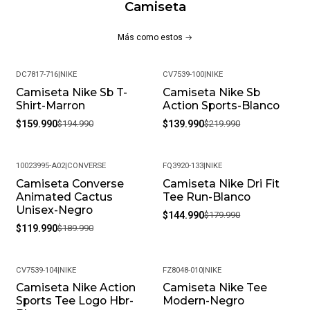
Camiseta
Más como estos
DC7817-716
|
NIKE
CV7539-100
|
NIKE
Camiseta Nike Sb T-
Camiseta Nike Sb
-18%
-36%
Shirt-Marron
Action Sports-Blanco
$159.990
$194.990
$139.990
$219.990
10023995-A02
|
CONVERSE
FQ3920-133
|
NIKE
Camiseta Converse
Camiseta Nike Dri Fit
-37%
-19%
Animated Cactus
Tee Run-Blanco
Unisex-Negro
$144.990
$179.990
$119.990
$189.990
CV7539-104
|
NIKE
FZ8048-010
|
NIKE
Camiseta Nike Action
Camiseta Nike Tee
-18%
-20%
Sports Tee Logo Hbr-
Modern-Negro