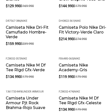
$129.990
$169.990
$144.990
$179.990
DR7567-386
|
NIKE
DH0822-361
|
NIKE
Camiseta Nike Dri-Fit
Camiseta Polo Nike Dri-
-33%
-22%
Camuflado Hombre-
Fit Victory-Verde Claro
Verde
$214.990
$274.990
$159.990
$239.990
FZ8032-357
|
NIKE
FB6485-065
|
NIKE
Camiseta Nike M Df
Camiseta Nike
-25%
-33%
Tee Rlgd Gfx-Verde
Academy-Gris
$134.990
$179.990
$119.990
$179.990
1361733-849
|
UNDER ARMOUR
FZ8032-474
|
NIKE
Camiseta Under
Camiseta Nike M Df
-36%
-25%
Armour Pjt Rock
Tee Rlgd Gfx-Celeste
Brahma-Rojo Suave
$134.990
$179.990