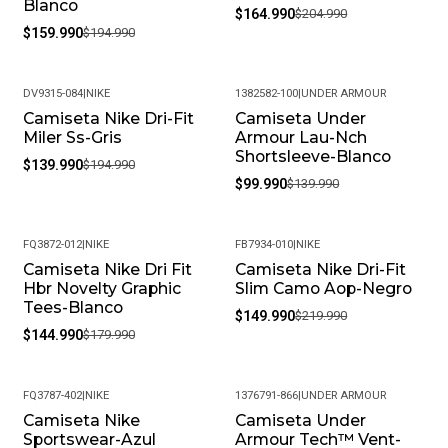
Blanco
$164.990
$204.990
$159.990
$194.990
DV9315-084
|
NIKE
1382582-100
|
UNDER ARMOUR
Camiseta Nike Dri-Fit
Camiseta Under
-28%
-29%
Miler Ss-Gris
Armour Lau-Nch
Shortsleeve-Blanco
$139.990
$194.990
$99.990
$139.990
FQ3872-012
|
NIKE
FB7934-010
|
NIKE
Camiseta Nike Dri Fit
Camiseta Nike Dri-Fit
-19%
-32%
Hbr Novelty Graphic
Slim Camo Aop-Negro
Tees-Blanco
$149.990
$219.990
$144.990
$179.990
FQ3787-402
|
NIKE
1376791-866
|
UNDER ARMOUR
Camiseta Nike
Camiseta Under
-18%
-35%
Sportswear-Azul
Armour Tech™ Vent-