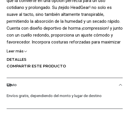
que la convierte en una opción perfecta para un uso
cotidiano y prolongado. Su ¡tejido HeadGear! no solo es
suave al tacto, sino también altamente transpirable,
permitiendo la absorción de la humedad y un secado rápido.
Cuenta con diseño deportivo de horma ¡compression! y junto
con un cuello redondo, proporciona un ajuste cómodo y
favorecedor. Incorpora costuras reforzadas para maximizar
la durabilidad de la prenda, asegurando que se mantenga en
Leer más
excelente estado durante mucho tiempo. Su estilo clásico
DETALLES
con un color de base se realza aún más con el logo y
COMPARTIR ESTE PRODUCTO
gráficos de la marca estampados, este detalle agrega un
toque de sofisticación y originalidad a la prenda, permitiendo
que destaque en cualquier ocasión. Composición 100%
Envio
poliéster.
Envíos gratis, dependiendo del monto y lugar de destino