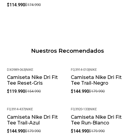
$114.990
$174.990
Nuestros Recomendados
DX0989-063
|
NIKE
FQ3914-010
|
NIKE
Camiseta Nike Dri Fit
Camiseta Nike Dri Fit
-23%
-19%
Tee Reset-Gris
Tee Trail-Negro
$119.990
$154.990
$144.990
$179.990
FQ3914-437
|
NIKE
FQ3920-133
|
NIKE
Camiseta Nike Dri Fit
Camiseta Nike Dri Fit
-19%
-19%
Tee Trail-Azul
Tee Run-Blanco
$144.990
$179.990
$144.990
$179.990