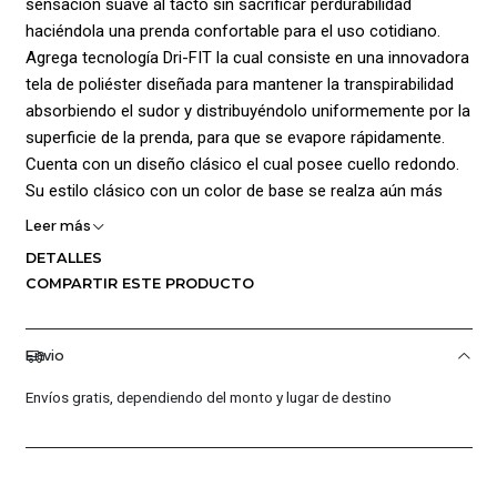
sensación suave al tacto sin sacrificar perdurabilidad
haciéndola una prenda confortable para el uso cotidiano.
Agrega tecnología Dri-FIT la cual consiste en una innovadora
tela de poliéster diseñada para mantener la transpirabilidad
absorbiendo el sudor y distribuyéndolo uniformemente por la
superficie de la prenda, para que se evapore rápidamente.
Cuenta con un diseño clásico el cual posee cuello redondo.
Su estilo clásico con un color de base se realza aún más
con el logo y gráficos de la marca estampados, este detalle
Leer más
agrega un toque de sofisticación y originalidad a la prenda,
DETALLES
permitiendo que destaque en cualquier ocasión.
COMPARTIR ESTE PRODUCTO
Composición 100% poliéster.
Envio
Envíos gratis, dependiendo del monto y lugar de destino