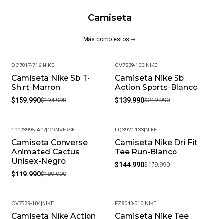
Camiseta
Más como estos
DC7817-716
|
NIKE
CV7539-100
|
NIKE
Camiseta Nike Sb T-
Camiseta Nike Sb
-18%
-36%
Shirt-Marron
Action Sports-Blanco
$159.990
$194.990
$139.990
$219.990
10023995-A02
|
CONVERSE
FQ3920-133
|
NIKE
Camiseta Converse
Camiseta Nike Dri Fit
-37%
-19%
Animated Cactus
Tee Run-Blanco
Unisex-Negro
$144.990
$179.990
$119.990
$189.990
CV7539-104
|
NIKE
FZ8048-010
|
NIKE
Camiseta Nike Action
Camiseta Nike Tee
-18%
-20%