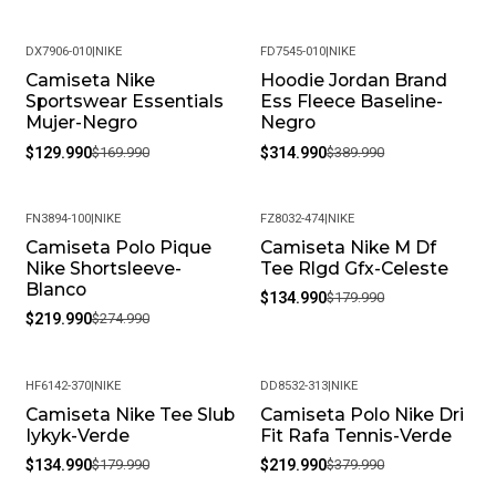
DX7906-010
|
NIKE
FD7545-010
|
NIKE
Camiseta Nike
Hoodie Jordan Brand
-24%
-19%
Sportswear Essentials
Ess Fleece Baseline-
Mujer-Negro
Negro
$129.990
$169.990
$314.990
$389.990
FN3894-100
|
NIKE
FZ8032-474
|
NIKE
Camiseta Polo Pique
Camiseta Nike M Df
-20%
-25%
Nike Shortsleeve-
Tee Rlgd Gfx-Celeste
Blanco
$134.990
$179.990
$219.990
$274.990
HF6142-370
|
NIKE
DD8532-313
|
NIKE
Camiseta Nike Tee Slub
Camiseta Polo Nike Dri
-25%
-42%
Iykyk-Verde
Fit Rafa Tennis-Verde
$134.990
$179.990
$219.990
$379.990