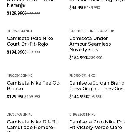
Naranja
$94.990
$149.990
$129.990
$199.990
DH0857-643
|
NIKE
1379281-011
|
UNDER ARMOUR
Camiseta Polo Nike
Camiseta Under
-19%
-35%
Court Dri-Fit-Rojo
Armour Seamless
Novelty-Gris
$194.990
$239.990
$154.990
$239.990
HF6205-100
|
NIKE
FN5980-091
|
NIKE
Camiseta Nike Tee Oc-
Camiseta Jordan Brand
-24%
-19%
Blanco
Crew Graphic Tees-Gris
$129.990
$169.990
$144.990
$179.990
DR7567-386
|
NIKE
DH0822-361
|
NIKE
Camiseta Nike Dri-Fit
Camiseta Polo Nike Dri-
-33%
-22%
Camuflado Hombre-
Fit Victory-Verde Claro