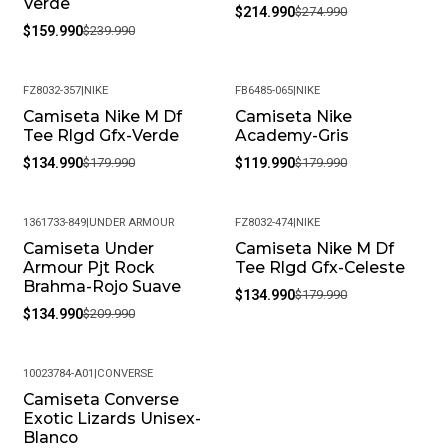
Verde
$214.990
$274.990
$159.990
$239.990
FZ8032-357
|
NIKE
FB6485-065
|
NIKE
Camiseta Nike M Df
Camiseta Nike
-25%
-33%
Tee Rlgd Gfx-Verde
Academy-Gris
$134.990
$179.990
$119.990
$179.990
1361733-849
|
UNDER ARMOUR
FZ8032-474
|
NIKE
Camiseta Under
Camiseta Nike M Df
-36%
-25%
Armour Pjt Rock
Tee Rlgd Gfx-Celeste
Brahma-Rojo Suave
$134.990
$179.990
$134.990
$209.990
10023784-A01
|
CONVERSE
Camiseta Converse
-34%
Exotic Lizards Unisex-
Blanco