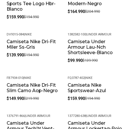
Sports Tee Logo Hbr-
Modern-Negro
Blanco
$164.990
$204.990
$159.990
$194.990
DV9315-084
|
NIKE
1382582-100
|
UNDER ARMOUR
Camiseta Nike Dri-Fit
Camiseta Under
-28%
-29%
Miler Ss-Gris
Armour Lau-Nch
Shortsleeve-Blanco
$139.990
$194.990
$99.990
$139.990
FB7934-010
|
NIKE
FQ3787-402
|
NIKE
Camiseta Nike Dri-Fit
Camiseta Nike
-32%
-18%
Slim Camo Aop-Negro
Sportswear-Azul
$149.990
$219.990
$159.990
$194.990
1376791-866
|
UNDER ARMOUR
1377280-638
|
UNDER ARMOUR
Camiseta Under
Camiseta Under
-35%
-37%
Armour Tech™ Vent-
Armour Lockertag-Rojo