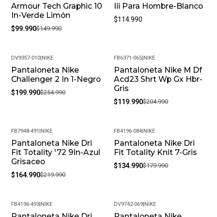
Armour Tech Graphic 10
Iii Para Hombre-Blanco
In-Verde Limón
$114.990
$99.990
$149.990
DV9357-010
|
NIKE
FB6371-065
|
NIKE
Pantaloneta Nike
Pantaloneta Nike M Df
-22%
-41%
Challenger 2 In 1-Negro
Acd23 Shrt Wp Gx Hbr-
Gris
$199.990
$254.990
$119.990
$204.990
FB7948-491
|
NIKE
FB4196-084
|
NIKE
Pantaloneta Nike Dri
Pantaloneta Nike Dri
-25%
-25%
Fit Totality '72 9In-Azul
Fit Totality Knit 7-Gris
Grisaceo
$134.990
$179.990
$164.990
$219.990
FB4196-493
|
NIKE
DV9742-069
|
NIKE
Pantaloneta Nike Dri
Pantaloneta Nike
-19%
-19%