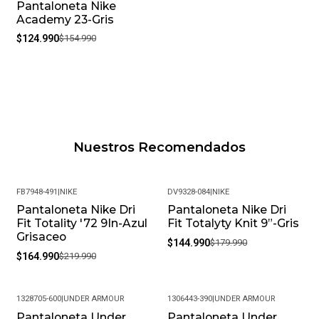
Pantaloneta Nike
-19%
Academy 23-Gris
$124.990
$154.990
Nuestros Recomendados
FB7948-491
|
NIKE
DV9328-084
|
NIKE
Pantaloneta Nike Dri
Pantaloneta Nike Dri
-25%
-19%
Fit Totality '72 9In-Azul
Fit Totalyty Knit 9”-Gris
Grisaceo
$144.990
$179.990
$164.990
$219.990
1328705-600
|
UNDER ARMOUR
1306443-390
|
UNDER ARMOUR
Pantaloneta Under
Pantaloneta Under
-34%
-33%