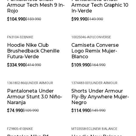
Armour Tech Mesh 9 In-
Armour Tech Graphic 10
Rojo
In-Verde
$104.990
$159.990
$99.990
$149.990
FN3104-323
|
NIKE
10025046-A01
|
CONVERSE
Hoodie Nike Club
Camiseta Converse
-19%
-33%
Brushedback Chenille
Logo Remix Mujer-
Futura-Verde
Blanco
$334.990
$414.990
$109.990
$164.990
1361802-866
|
UNDER ARMOUR
1374483-001
|
UNDER ARMOUR
Pantaloneta Under
Shorts Under Armour
-32%
-23%
Armour Stunt 3.0 Niño-
Fly-By Anywhere Mujer-
Naranja
Negro
$74.990
$109.990
$114.990
$149.990
FZ9805-410
|
NIKE
MT03558-ECL
|
NEW BALANCE