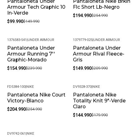
Pantaloneta Under
Pantaloneta Nike Brkln
-33%
-24%
Armour Tech Graphic 10
Flc Short Lb-Negro
In-Verde
$194.990
$254.990
$99.990
$149.990
1376583-541
|
UNDER ARMOUR
1379779-025
|
UNDER ARMOUR
Pantaloneta Under
Pantaloneta Under
-35%
-29%
Armour Running 7''
Armour Rival Fleece-
Graphic-Morado
Gris
$154.990
$239.990
$149.990
$209.990
FD5384-100
|
NIKE
DV9328-370
|
NIKE
Pantaloneta Nike Court
Pantaloneta Nike
-20%
-19%
Victory-Blanco
Totality Knit 9"-Verde
Claro
$204.990
$254.990
$144.990
$179.990
DV9742-061
|
NIKE