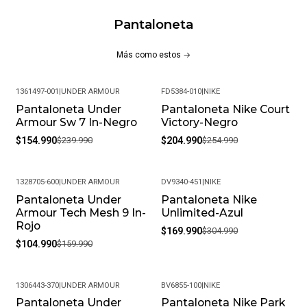
Pantaloneta
Más como estos
1361497-001
|
UNDER ARMOUR
FD5384-010
|
NIKE
Pantaloneta Under
Pantaloneta Nike Court
-35%
-20%
Armour Sw 7 In-Negro
Victory-Negro
$154.990
$239.990
$204.990
$254.990
1328705-600
|
UNDER ARMOUR
DV9340-451
|
NIKE
Pantaloneta Under
Pantaloneta Nike
-34%
-44%
Armour Tech Mesh 9 In-
Unlimited-Azul
Rojo
$169.990
$304.990
$104.990
$159.990
1306443-370
|
UNDER ARMOUR
BV6855-100
|
NIKE
Pantaloneta Under
Pantaloneta Nike Park
-33%