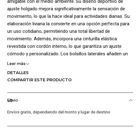
amigable con el medio ambiente. Su diseño deportivo de
ajuste holgado mejora significativamente la sensación de
movimiento, lo que la hace ideal para actividades diarias. Su
elaboración liviana la convierte en una opción perfecta para
un uso cotidiano, permitiendo una total libertad de
movimiento. Además, incorpora una cinturilla elástica
revestida con cordón interno, lo que garantiza un ajuste
cómodo y personalizado. Los bolsillos laterales añaden un
toque práctico, proporcionando espacio para almacenar
Leer más
objetos de menor tamaño de forma segura y conveniente.
DETALLES
La prenda también incorpora la innovadora tecnología Dri-Fit,
COMPARTIR ESTE PRODUCTO
una tela de poliéster diseñada para mantener la
transpirabilidad al absorber el sudor y distribuirlo
uniformemente por la superficie, favoreciendo su rápida
Envio
evaporación. Para un estilo distintivo, el logo de la marca
Envíos gratis, dependiendo del monto y lugar de destino
hace juego con el color de base de la prenda, brindando un
toque de elegancia y asegurando que sea fácilmente
combinable con otras prendas. Composición 100% Poliéster.
Tiro: