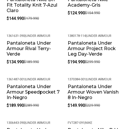
Fit Totality Knit 7-Azul
Academy-Gris
Claro
$124.990
$154.990
$144.990
$179.990
1361631-390
|
UNDER ARMOUR
1380178-114
|
UNDER ARMOUR
Pantaloneta Under
Pantaloneta Under
-29%
-35%
Armour Rival Terry-
Armour Project Rock
Verde
Leg Day-Verde
$134.990
$189.990
$194.990
$299.990
1361487-001
|
UNDER ARMOUR
1370384-001
|
UNDER ARMOUR
Pantaloneta Under
Pantaloneta Under
-34%
-35%
Armour Speedpocket 7
Armour Woven Vanish
In-Negro
8 In-Negro
$189.990
$289.990
$149.990
$229.990
1306443-390
|
UNDER ARMOUR
FV7287-091
|
NIKE