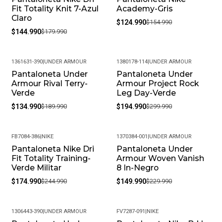
Fit Totality Knit 7-Azul
Academy-Gris
Claro
$124.990
$154.990
$144.990
$179.990
1361631-390
|
UNDER ARMOUR
1380178-114
|
UNDER ARMOUR
Pantaloneta Under
Pantaloneta Under
-29%
-35%
Armour Rival Terry-
Armour Project Rock
Verde
Leg Day-Verde
$134.990
$189.990
$194.990
$299.990
FB7084-386
|
NIKE
1370384-001
|
UNDER ARMOUR
Pantaloneta Nike Dri
Pantaloneta Under
-29%
-35%
Fit Totality Training-
Armour Woven Vanish
Verde Militar
8 In-Negro
$174.990
$244.990
$149.990
$229.990
1306443-390
|
UNDER ARMOUR
FV7287-091
|
NIKE