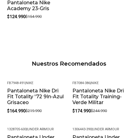
Pantaloneta Nike
-19%
Academy 23-Gris
$124.990
$154.990
Nuestros Recomendados
FB7948-491
|
NIKE
FB7084-386
|
NIKE
Pantaloneta Nike Dri
Pantaloneta Nike Dri
-25%
-29%
Fit Totality '72 9In-Azul
Fit Totality Training-
Grisaceo
Verde Militar
$164.990
$219.990
$174.990
$244.990
1328705-600
|
UNDER ARMOUR
1306443-390
|
UNDER ARMOUR
Pantaloneta Under
Pantaloneta Under
-34%
-33%