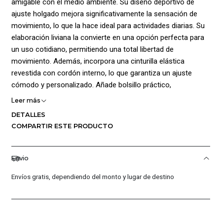
amigable con el medio ambiente. Su diseño deportivo de
ajuste holgado mejora significativamente la sensación de
movimiento, lo que la hace ideal para actividades diarias. Su
elaboración liviana la convierte en una opción perfecta para
un uso cotidiano, permitiendo una total libertad de
movimiento. Además, incorpora una cinturilla elástica
revestida con cordón interno, lo que garantiza un ajuste
cómodo y personalizado. Añade bolsillo práctico,
proporcionando espacio para almacenar objetos de menor
Leer más
tamaño de forma segura y conveniente. La prenda también
DETALLES
incorpora una innovadora ¡tecnología que absorbe el sudor y
COMPARTIR ESTE PRODUCTO
se seca rápidamente! que repele el agua sin sacrificar la
transpirabilidad, además, la tela elástica y ligera ofrece una
comodidad y durabilidad superior. Para un estilo distintivo, el
Envio
logo de la marca hace juego con el color de base de la
Envíos gratis, dependiendo del monto y lugar de destino
prenda, brindando un toque de elegancia y asegurando que
sea fácilmente combinable con otras prendas. Añade
calzoncillo interior para mayor sujeción y protección.
Composición 100% Poliéster. Tiro: 17.7 cm.