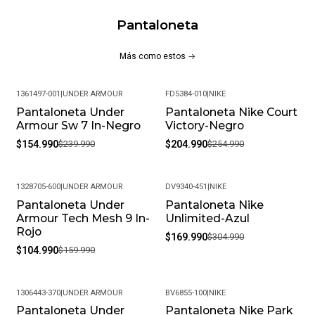
Pantaloneta
Más como estos
1361497-001
|
UNDER ARMOUR
FD5384-010
|
NIKE
Pantaloneta Under
Pantaloneta Nike Court
-35%
-20%
Armour Sw 7 In-Negro
Victory-Negro
$154.990
$239.990
$204.990
$254.990
1328705-600
|
UNDER ARMOUR
DV9340-451
|
NIKE
Pantaloneta Under
Pantaloneta Nike
-34%
-44%
Armour Tech Mesh 9 In-
Unlimited-Azul
Rojo
$169.990
$304.990
$104.990
$159.990
1306443-370
|
UNDER ARMOUR
BV6855-100
|
NIKE
Pantaloneta Under
Pantaloneta Nike Park
-33%