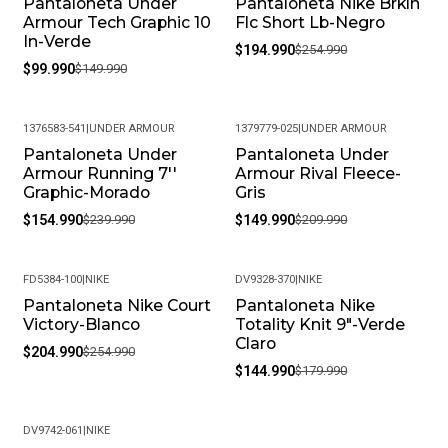
Pantaloneta Under
Pantaloneta Nike Brkln
-33%
-24%
Armour Tech Graphic 10
Flc Short Lb-Negro
In-Verde
$194.990
$254.990
$99.990
$149.990
1376583-541
|
UNDER ARMOUR
1379779-025
|
UNDER ARMOUR
Pantaloneta Under
Pantaloneta Under
-35%
-29%
Armour Running 7''
Armour Rival Fleece-
Graphic-Morado
Gris
$154.990
$239.990
$149.990
$209.990
FD5384-100
|
NIKE
DV9328-370
|
NIKE
Pantaloneta Nike Court
Pantaloneta Nike
-20%
-19%
Victory-Blanco
Totality Knit 9"-Verde
Claro
$204.990
$254.990
$144.990
$179.990
DV9742-061
|
NIKE