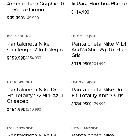
Armour Tech Graphic 10
Iii Para Hombre-Blanco
In-Verde Limón
$114.990
$99.990
$149.990
DV9357-010
|
NIKE
FB6371-065
|
NIKE
Pantaloneta Nike
Pantaloneta Nike M Df
-22%
-41%
Challenger 2 In 1-Negro
Acd23 Shrt Wp Gx Hbr-
Gris
$199.990
$254.990
$119.990
$204.990
FB7948-491
|
NIKE
FB4196-084
|
NIKE
Pantaloneta Nike Dri
Pantaloneta Nike Dri
-25%
-25%
Fit Totality '72 9In-Azul
Fit Totality Knit 7-Gris
Grisaceo
$134.990
$179.990
$164.990
$219.990
FB4196-493
|
NIKE
DV9742-069
|
NIKE
Pantaloneta Nike Dri
Pantaloneta Nike
-19%
-19%