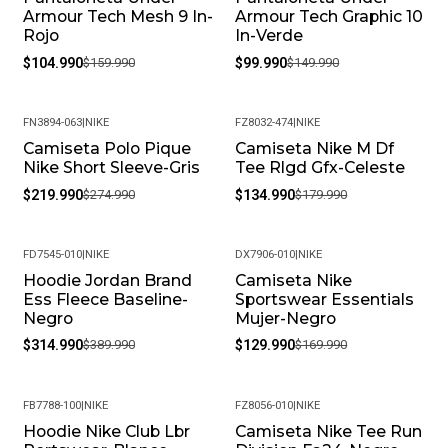
Armour Tech Mesh 9 In-
Armour Tech Graphic 10
Rojo
In-Verde
$104.990
$159.990
$99.990
$149.990
FN3894-063
|
NIKE
FZ8032-474
|
NIKE
Camiseta Polo Pique
Camiseta Nike M Df
-20%
-25%
Nike Short Sleeve-Gris
Tee Rlgd Gfx-Celeste
$219.990
$274.990
$134.990
$179.990
FD7545-010
|
NIKE
DX7906-010
|
NIKE
Hoodie Jordan Brand
Camiseta Nike
-19%
-24%
Ess Fleece Baseline-
Sportswear Essentials
Negro
Mujer-Negro
$314.990
$389.990
$129.990
$169.990
FB7788-100
|
NIKE
FZ8056-010
|
NIKE
Hoodie Nike Club Lbr
Camiseta Nike Tee Run
-30%
-20%