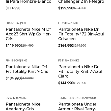
Iii Para Hombre-Blanco
Challenger 2 In 1-Negro
$114.990
$199.990
$254.990
FB6371-065
|
NIKE
FB7948-491
|
NIKE
Pantaloneta Nike M Df
Pantaloneta Nike Dri
-41%
-25%
Acd23 Shrt Wp Gx Hbr-
Fit Totality '72 9In-Azul
Gris
Grisaceo
$119.990
$204.990
$164.990
$219.990
FB4196-084
|
NIKE
FB4196-493
|
NIKE
Pantaloneta Nike Dri
Pantaloneta Nike Dri
-25%
-19%
Fit Totality Knit 7-Gris
Fit Totality Knit 7-Azul
Claro
$134.990
$179.990
$144.990
$179.990
DV9742-069
|
NIKE
1361631-390
|
UNDER ARMOUR
Pantaloneta Nike
Pantaloneta Under
-19%
-29%
Academy-Gris
Armour Rival Terry-