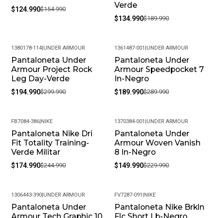
Verde
$124.990
$154.990
$134.990
$189.990
1380178-114
|
UNDER ARMOUR
1361487-001
|
UNDER ARMOUR
Pantaloneta Under
Pantaloneta Under
-35%
-34%
Armour Project Rock
Armour Speedpocket 7
Leg Day-Verde
In-Negro
$194.990
$299.990
$189.990
$289.990
FB7084-386
|
NIKE
1370384-001
|
UNDER ARMOUR
Pantaloneta Nike Dri
Pantaloneta Under
-29%
-35%
Fit Totality Training-
Armour Woven Vanish
Verde Militar
8 In-Negro
$174.990
$244.990
$149.990
$229.990
1306443-390
|
UNDER ARMOUR
FV7287-091
|
NIKE
Pantaloneta Under
Pantaloneta Nike Brkln
-33%
-24%
Armour Tech Graphic 10
Flc Short Lb-Negro