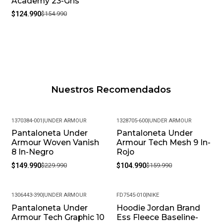
Academy 23-Gris
$124.990
$154.990
Nuestros Recomendados
1370384-001
|
UNDER ARMOUR
1328705-600
|
UNDER ARMOUR
Pantaloneta Under
Pantaloneta Under
-35%
-34%
Armour Woven Vanish
Armour Tech Mesh 9 In-
8 In-Negro
Rojo
$149.990
$229.990
$104.990
$159.990
1306443-390
|
UNDER ARMOUR
FD7545-010
|
NIKE
Pantaloneta Under
Hoodie Jordan Brand
-33%
-19%
Armour Tech Graphic 10
Ess Fleece Baseline-