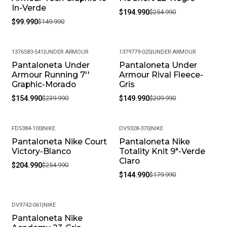
In-Verde
$194.990
$254.990
$99.990
$149.990
1376583-541
|
UNDER ARMOUR
1379779-025
|
UNDER ARMOUR
Pantaloneta Under
Pantaloneta Under
-35%
-29%
Armour Running 7''
Armour Rival Fleece-
Graphic-Morado
Gris
$154.990
$239.990
$149.990
$209.990
FD5384-100
|
NIKE
DV9328-370
|
NIKE
Pantaloneta Nike Court
Pantaloneta Nike
-20%
-19%
Victory-Blanco
Totality Knit 9"-Verde
Claro
$204.990
$254.990
$144.990
$179.990
DV9742-061
|
NIKE
Pantaloneta Nike
-19%