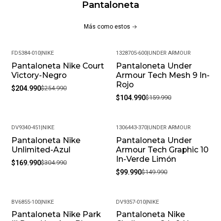
Pantaloneta
Más como estos
FD5384-010
|
NIKE
1328705-600
|
UNDER ARMOUR
Pantaloneta Nike Court
Pantaloneta Under
-20%
-34%
Victory-Negro
Armour Tech Mesh 9 In-
Rojo
$204.990
$254.990
$104.990
$159.990
DV9340-451
|
NIKE
1306443-370
|
UNDER ARMOUR
Pantaloneta Nike
Pantaloneta Under
-44%
-33%
Unlimited-Azul
Armour Tech Graphic 10
In-Verde Limón
$169.990
$304.990
$99.990
$149.990
BV6855-100
|
NIKE
DV9357-010
|
NIKE
Pantaloneta Nike Park
Pantaloneta Nike
-22%