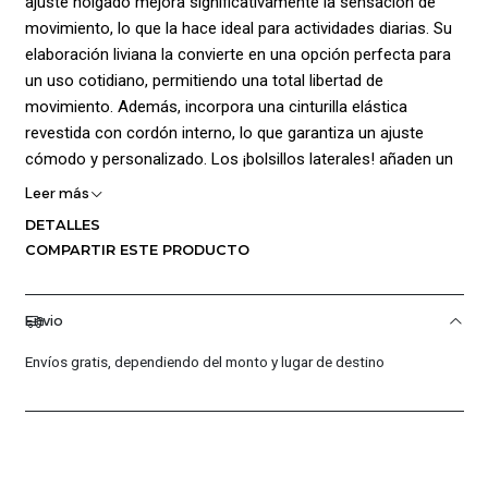
ajuste holgado mejora significativamente la sensación de
movimiento, lo que la hace ideal para actividades diarias. Su
elaboración liviana la convierte en una opción perfecta para
un uso cotidiano, permitiendo una total libertad de
movimiento. Además, incorpora una cinturilla elástica
revestida con cordón interno, lo que garantiza un ajuste
cómodo y personalizado. Los ¡bolsillos laterales! añaden un
toque práctico, proporcionando espacio para almacenar
Leer más
objetos de menor tamaño de forma segura y conveniente.
DETALLES
La prenda cuenta con una tela elástica y ligera ofreciendo así
COMPARTIR ESTE PRODUCTO
una comodidad y durabilidad superior. Para un estilo
distintivo, el logo de la marca hace juego con el color de
base de la prenda, brindando un toque de elegancia y
Envio
asegurando que sea fácilmente combinable con otras
Envíos gratis, dependiendo del monto y lugar de destino
prendas. Cuenta con Short de compresión incorporado para
una protección y una sujeción implacables, el cual tiene un
tiro de 20 cm. Composición 100% ¡Poliéster!. ¡Tiro: 18 cm!.