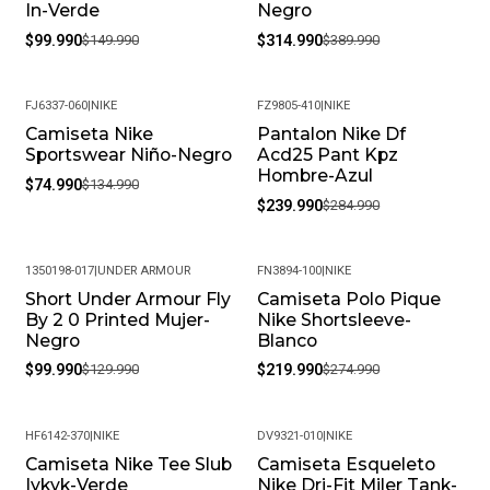
In-Verde
Negro
$99.990
$149.990
$314.990
$389.990
FJ6337-060
|
NIKE
FZ9805-410
|
NIKE
Camiseta Nike
Pantalon Nike Df
-44%
-16%
Sportswear Niño-Negro
Acd25 Pant Kpz
Hombre-Azul
$74.990
$134.990
$239.990
$284.990
1350198-017
|
UNDER ARMOUR
FN3894-100
|
NIKE
Short Under Armour Fly
Camiseta Polo Pique
-23%
-20%
By 2 0 Printed Mujer-
Nike Shortsleeve-
Negro
Blanco
$99.990
$129.990
$219.990
$274.990
HF6142-370
|
NIKE
DV9321-010
|
NIKE
Camiseta Nike Tee Slub
Camiseta Esqueleto
-25%
Iykyk-Verde
Nike Dri-Fit Miler Tank-