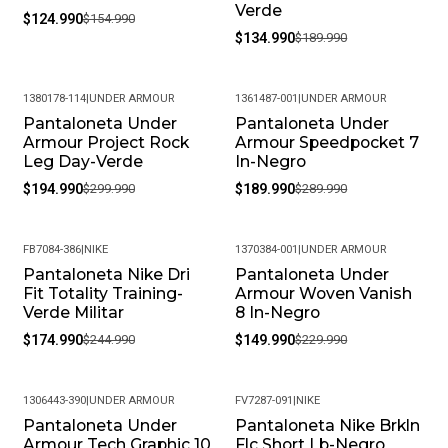
Verde
$124.990
$154.990
$134.990
$189.990
1380178-114
|
UNDER ARMOUR
1361487-001
|
UNDER ARMOUR
Pantaloneta Under
Pantaloneta Under
-35%
-34%
Armour Project Rock
Armour Speedpocket 7
Leg Day-Verde
In-Negro
$194.990
$299.990
$189.990
$289.990
FB7084-386
|
NIKE
1370384-001
|
UNDER ARMOUR
Pantaloneta Nike Dri
Pantaloneta Under
-29%
-35%
Fit Totality Training-
Armour Woven Vanish
Verde Militar
8 In-Negro
$174.990
$244.990
$149.990
$229.990
1306443-390
|
UNDER ARMOUR
FV7287-091
|
NIKE
Pantaloneta Under
Pantaloneta Nike Brkln
-33%
-24%
Armour Tech Graphic 10
Flc Short Lb-Negro