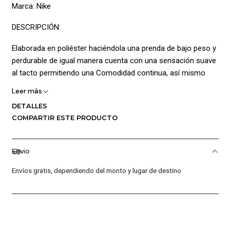
Marca: Nike
DESCRIPCIÓN:
Elaborada en poliéster haciéndola una prenda de bajo peso y
perdurable de igual manera cuenta con una sensación suave
al tacto permitiendo una Comodidad continua, así mismo
agrega tecnología Dri-Fit la cual consiste en una base de
Leer más
microfibra de alto rendimiento que favorece el sistema de
DETALLES
enfriamiento natural del cuerpo al absorber el sudor y
COMPARTIR ESTE PRODUCTO
distribuirlo en la superficie de la tela para que se evapore
más rápido; Posee un diseño deportivo con pretina elástica y
cordón interno dando un ajuste seguro y personalizado de
Envio
igual manera añade logo Nike bordado en la parte frontal
Envíos gratis, dependiendo del monto y lugar de destino
dando mayor estilo a la prenda; Composición: 100% poliéster
CARACTERÍSTICAS PRINCIPALES:
Tecnología Dri-Fit
Pretina elástica