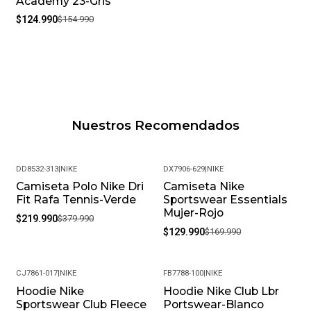
Academy 23-Gris
$124.990
$154.990
Nuestros Recomendados
DD8532-313
|
NIKE
DX7906-629
|
NIKE
Camiseta Polo Nike Dri
Camiseta Nike
-42%
-24%
Fit Rafa Tennis-Verde
Sportswear Essentials
Mujer-Rojo
$219.990
$379.990
$129.990
$169.990
CJ7861-017
|
NIKE
FB7788-100
|
NIKE
Hoodie Nike
Hoodie Nike Club Lbr
-33%
-30%
Sportswear Club Fleece
Portswear-Blanco