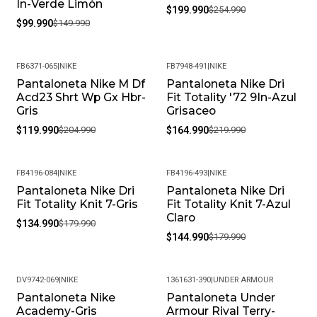
In-Verde Limón
$199.990
$254.990
$99.990
$149.990
FB6371-065
|
NIKE
FB7948-491
|
NIKE
Pantaloneta Nike M Df
Pantaloneta Nike Dri
-41%
-25%
Acd23 Shrt Wp Gx Hbr-
Fit Totality '72 9In-Azul
Gris
Grisaceo
$119.990
$204.990
$164.990
$219.990
FB4196-084
|
NIKE
FB4196-493
|
NIKE
Pantaloneta Nike Dri
Pantaloneta Nike Dri
-25%
-19%
Fit Totality Knit 7-Gris
Fit Totality Knit 7-Azul
Claro
$134.990
$179.990
$144.990
$179.990
DV9742-069
|
NIKE
1361631-390
|
UNDER ARMOUR
Pantaloneta Nike
Pantaloneta Under
-19%
-29%
Academy-Gris
Armour Rival Terry-