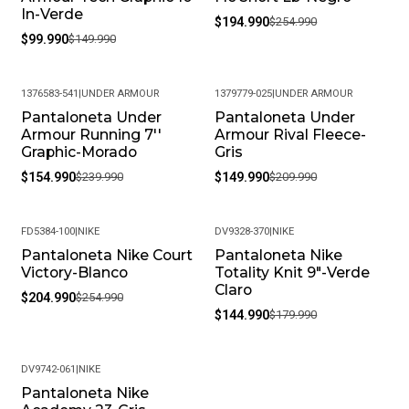
In-Verde
$194.990
$254.990
$99.990
$149.990
1376583-541
|
UNDER ARMOUR
1379779-025
|
UNDER ARMOUR
Pantaloneta Under
Pantaloneta Under
-35%
-29%
Armour Running 7''
Armour Rival Fleece-
Graphic-Morado
Gris
$154.990
$239.990
$149.990
$209.990
FD5384-100
|
NIKE
DV9328-370
|
NIKE
Pantaloneta Nike Court
Pantaloneta Nike
-20%
-19%
Victory-Blanco
Totality Knit 9"-Verde
Claro
$204.990
$254.990
$144.990
$179.990
DV9742-061
|
NIKE
Pantaloneta Nike
-19%