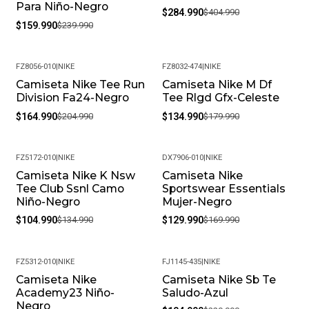
Para Niño-Negro
$284.990
$404.990
$159.990
$239.990
FZ8056-010
|
NIKE
FZ8032-474
|
NIKE
Camiseta Nike Tee Run
Camiseta Nike M Df
-20%
-25%
Division Fa24-Negro
Tee Rlgd Gfx-Celeste
$164.990
$204.990
$134.990
$179.990
FZ5172-010
|
NIKE
DX7906-010
|
NIKE
Camiseta Nike K Nsw
Camiseta Nike
-22%
-24%
Tee Club Ssnl Camo
Sportswear Essentials
Niño-Negro
Mujer-Negro
$104.990
$134.990
$129.990
$169.990
FZ5312-010
|
NIKE
FJ1145-435
|
NIKE
Camiseta Nike
Camiseta Nike Sb Te
-25%
-54%
Academy23 Niño-
Saludo-Azul
Negro