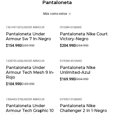
Pantaloneta
Cordón Interno
Logo Nike Bordado
Más como estos
Composición: 100% poliéster
MÁS DETALLES:
1361497-001
|
UNDER ARMOUR
FD5384-010
|
NIKE
Pantaloneta Under
Pantaloneta Nike Court
-35%
-20%
Peso del paquete: 1 kg
Armour Sw 7 In-Negro
Victory-Negro
$154.990
$239.990
$204.990
$254.990
Modelo: BV6855-100
Meses de garantía: 1
1328705-600
|
UNDER ARMOUR
DV9340-451
|
NIKE
Pantaloneta Under
Pantaloneta Nike
-34%
-44%
Garantía: Por defectos de fábrica
Armour Tech Mesh 9 In-
Unlimited-Azul
Rojo
Condición: Nuevo
$169.990
$304.990
$104.990
$159.990
Género: Masculino
SKU: BV6855-100
1306443-370
|
UNDER ARMOUR
DV9357-010
|
NIKE
Pantaloneta Under
Pantaloneta Nike
-33%
-22%
Armour Tech Graphic 10
Challenger 2 In 1-Negro