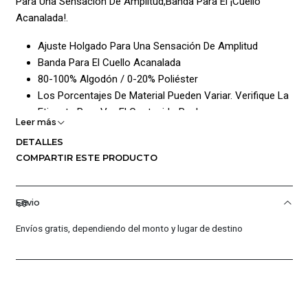
Para Una Sensación De Amplitud,Banda Para El ¡Cuello
Acanalada!.
Ajuste Holgado Para Una Sensación De Amplitud
Banda Para El Cuello Acanalada
80-100% Algodón / 0-20% Poliéster
Los Porcentajes De Material Pueden Variar. Verifique La
Etiqueta Para Ver El Contenido Real.
Leer más
Lavar A Maquina
DETALLES
Peso Del Paquete: 1 Kg
COMPARTIR ESTE PRODUCTO
Garantía: Por Defectos De Fábrica
Envio
Condición: Nuevo
Envíos gratis, dependiendo del monto y lugar de destino
Género: Masculino
Composición: Cuerpo: 100% Algodon / Sin Forro / Textil
Punto