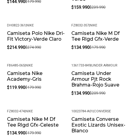
$144.990
$179.990
$159.990
$239.990
DH0822-361
|
NIKE
FZ8032-357
|
NIKE
Camiseta Polo Nike Dri-
Camiseta Nike M Df
-22%
-25%
Fit Victory-Verde Claro
Tee Rlgd Gfx-Verde
$214.990
$274.990
$134.990
$179.990
FB6485-065
|
NIKE
1361733-849
|
UNDER ARMOUR
Camiseta Nike
Camiseta Under
-33%
-36%
Academy-Gris
Armour Pjt Rock
Brahma-Rojo Suave
$119.990
$179.990
$134.990
$209.990
FZ8032-474
|
NIKE
10023784-A01
|
CONVERSE
Camiseta Nike M Df
Camiseta Converse
-25%
-34%
Tee Rlgd Gfx-Celeste
Exotic Lizards Unisex-
Blanco
$134.990
$179.990