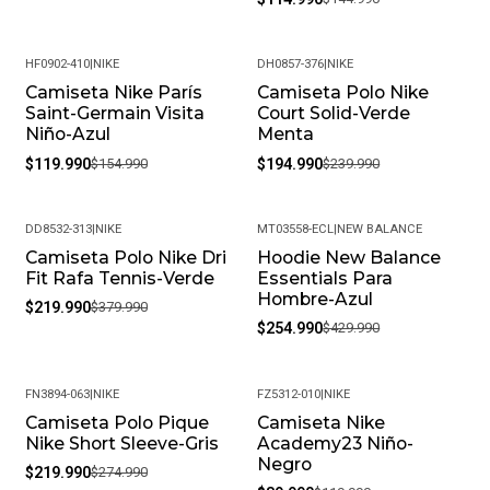
HF0902-410
|
NIKE
DH0857-376
|
NIKE
Camiseta Nike París
Camiseta Polo Nike
-23%
-19%
Saint-Germain Visita
Court Solid-Verde
Niño-Azul
Menta
$119.990
$154.990
$194.990
$239.990
DD8532-313
|
NIKE
MT03558-ECL
|
NEW BALANCE
Camiseta Polo Nike Dri
Hoodie New Balance
-42%
-41%
Fit Rafa Tennis-Verde
Essentials Para
Hombre-Azul
$219.990
$379.990
$254.990
$429.990
FN3894-063
|
NIKE
FZ5312-010
|
NIKE
Camiseta Polo Pique
Camiseta Nike
-20%
-25%
Nike Short Sleeve-Gris
Academy23 Niño-
Negro
$219.990
$274.990