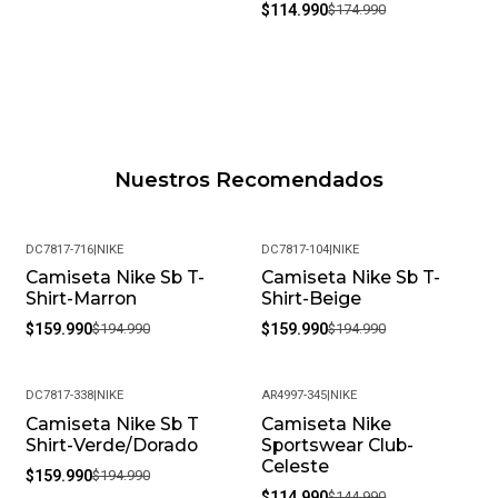
$114.990
$174.990
Nuestros Recomendados
DC7817-716
|
NIKE
DC7817-104
|
NIKE
Camiseta Nike Sb T-
Camiseta Nike Sb T-
-18%
-18%
Shirt-Marron
Shirt-Beige
$159.990
$194.990
$159.990
$194.990
DC7817-338
|
NIKE
AR4997-345
|
NIKE
Camiseta Nike Sb T
Camiseta Nike
-18%
-21%
Shirt-Verde/Dorado
Sportswear Club-
Celeste
$159.990
$194.990
$114.990
$144.990