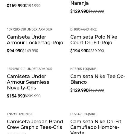
Naranja
Producto En Las Mejores Condiciones, Recomendamos
$159.990
$194.990
$129.990
$199.990
Limpiarlos Con Un Paño Húmedo Y Evitar El Uso De
Productos Químicos Fuertes. Almacénalos En Un Lugar
Fresco Y Seco Cuando No Los Estés Usando.
1377280-638
|
UNDER ARMOUR
DH0857-643
|
NIKE
• Peso Del Producto: Ligero, Ideal Para Uso Diario.
Camiseta Under
Camiseta Polo Nike
-37%
-19%
Armour Lockertag-Rojo
Court Dri-Fit-Rojo
$94.990
$149.990
$194.990
$239.990
1379281-011
|
UNDER ARMOUR
HF6205-100
|
NIKE
Camiseta Under
Camiseta Nike Tee Oc-
-35%
-24%
Armour Seamless
Blanco
Novelty-Gris
$129.990
$169.990
$154.990
$239.990
FN5980-091
|
NIKE
DR7567-386
|
NIKE
Camiseta Jordan Brand
Camiseta Nike Dri-Fit
-19%
-33%
Crew Graphic Tees-Gris
Camuflado Hombre-
Verde