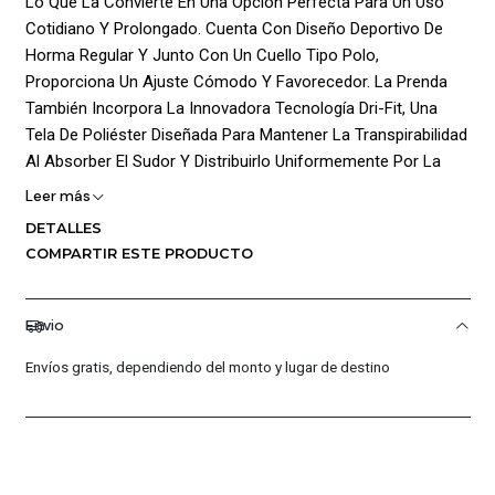
Lo Que La Convierte En Una Opción Perfecta Para Un Uso
Cotidiano Y Prolongado. Cuenta Con Diseño Deportivo De
Horma Regular Y Junto Con Un Cuello Tipo Polo,
Proporciona Un Ajuste Cómodo Y Favorecedor. La Prenda
También Incorpora La Innovadora Tecnología Dri-Fit, Una
Tela De Poliéster Diseñada Para Mantener La Transpirabilidad
Al Absorber El Sudor Y Distribuirlo Uniformemente Por La
Superficie, Favoreciendo Su Rápida Evaporación. Incorpora
Leer más
Costuras Reforzadas Para Maximizar La Durabilidad De La
DETALLES
Prenda, Asegurando Que Se Mantenga En Excelente Estado
COMPARTIR ESTE PRODUCTO
Durante Mucho Tiempo. Su Estilo Clásico Con Un Color De
Base Se Realza Aún Más Con El Logo De La Marca
Estampado En La Parte Frontal, Este Detalle Agrega Un
Envio
Toque De Sofisticación Y Originalidad A La Prenda,
Envíos gratis, dependiendo del monto y lugar de destino
Permitiendo Que Destaque En Cualquier Ocasión.
Composición: Cuerpo: 65% Algodon 35% Poliester / Sin Forro
/ Textil Punto
¡Ventajas De Comprar En Pacific Sport Colombia!: