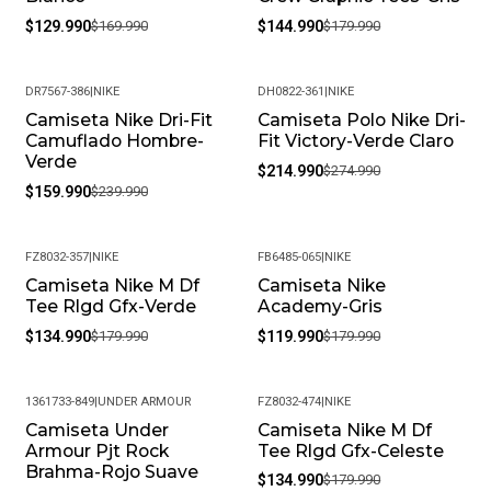
$129.990
$169.990
$144.990
$179.990
DR7567-386
|
NIKE
DH0822-361
|
NIKE
Camiseta Nike Dri-Fit
Camiseta Polo Nike Dri-
-33%
-22%
Camuflado Hombre-
Fit Victory-Verde Claro
Verde
$214.990
$274.990
$159.990
$239.990
FZ8032-357
|
NIKE
FB6485-065
|
NIKE
Camiseta Nike M Df
Camiseta Nike
-25%
-33%
Tee Rlgd Gfx-Verde
Academy-Gris
$134.990
$179.990
$119.990
$179.990
1361733-849
|
UNDER ARMOUR
FZ8032-474
|
NIKE
Camiseta Under
Camiseta Nike M Df
-36%
-25%
Armour Pjt Rock
Tee Rlgd Gfx-Celeste
Brahma-Rojo Suave
$134.990
$179.990