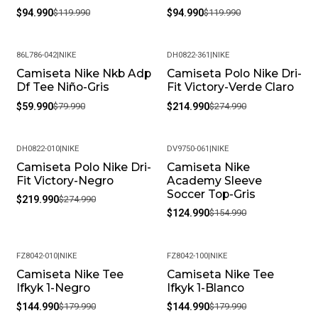
$94.990
$119.990
$94.990
$119.990
86L786-042
|
NIKE
DH0822-361
|
NIKE
Camiseta Nike Nkb Adp
Camiseta Polo Nike Dri-
-25%
-22%
Df Tee Niño-Gris
Fit Victory-Verde Claro
$59.990
$79.990
$214.990
$274.990
DH0822-010
|
NIKE
DV9750-061
|
NIKE
Camiseta Polo Nike Dri-
Camiseta Nike
-20%
-19%
Fit Victory-Negro
Academy Sleeve
Soccer Top-Gris
$219.990
$274.990
$124.990
$154.990
FZ8042-010
|
NIKE
FZ8042-100
|
NIKE
Camiseta Nike Tee
Camiseta Nike Tee
-19%
-19%
Ifkyk 1-Negro
Ifkyk 1-Blanco
$144.990
$179.990
$144.990
$179.990