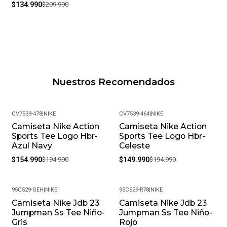
$134.990
$209.990
Nuestros Recomendados
CV7539-478
|
NIKE
CV7539-464
|
NIKE
Camiseta Nike Action
Camiseta Nike Action
-21%
-23%
Sports Tee Logo Hbr-
Sports Tee Logo Hbr-
Azul Navy
Celeste
$154.990
$194.990
$149.990
$194.990
95C529-GEH
|
NIKE
95C529-R78
|
NIKE
Camiseta Nike Jdb 23
Camiseta Nike Jdb 23
-21%
-21%
Jumpman Ss Tee Niño-
Jumpman Ss Tee Niño-
Gris
Rojo