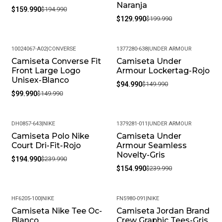
Naranja
Limpiarlos Con Un Paño Húmedo Y Evitar El Uso De
$159.990
$194.990
Productos Químicos Fuertes. Almacénalos En Un Lugar
$129.990
$199.990
Fresco Y Seco Cuando No Los Estés Usando.
• Peso Del Producto: Ligero, Ideal Para Uso Diario.
10024067-A02
|
CONVERSE
1377280-638
|
UNDER ARMOUR
Camiseta Converse Fit
Camiseta Under
-33%
-37%
Front Large Logo
Armour Lockertag-Rojo
Unisex-Blanco
$94.990
$149.990
$99.990
$149.990
DH0857-643
|
NIKE
1379281-011
|
UNDER ARMOUR
Camiseta Polo Nike
Camiseta Under
-19%
-35%
Court Dri-Fit-Rojo
Armour Seamless
Novelty-Gris
$194.990
$239.990
$154.990
$239.990
HF6205-100
|
NIKE
FN5980-091
|
NIKE
Camiseta Nike Tee Oc-
Camiseta Jordan Brand
-24%
-19%
Blanco
Crew Graphic Tees-Gris