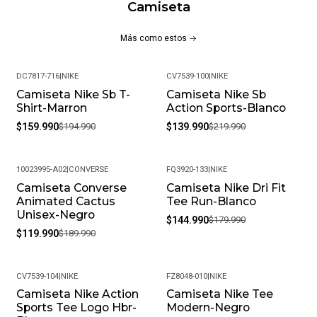
Camiseta
Más como estos
DC7817-716
|
NIKE
CV7539-100
|
NIKE
Camiseta Nike Sb T-
Camiseta Nike Sb
-18%
-36%
Shirt-Marron
Action Sports-Blanco
$159.990
$194.990
$139.990
$219.990
10023995-A02
|
CONVERSE
FQ3920-133
|
NIKE
Camiseta Converse
Camiseta Nike Dri Fit
-37%
-19%
Animated Cactus
Tee Run-Blanco
Unisex-Negro
$144.990
$179.990
$119.990
$189.990
CV7539-104
|
NIKE
FZ8048-010
|
NIKE
Camiseta Nike Action
Camiseta Nike Tee
-18%
-20%
Sports Tee Logo Hbr-
Modern-Negro