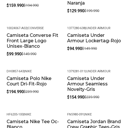
Naranja
$159.990
$194.990
$129.990
$199.990
10024067-A02
|
CONVERSE
1377280-638
|
UNDER ARMOUR
Camiseta Converse Fit
Camiseta Under
-33%
-37%
Front Large Logo
Armour Lockertag-Rojo
Unisex-Blanco
$94.990
$149.990
$99.990
$149.990
DH0857-643
|
NIKE
1379281-011
|
UNDER ARMOUR
Camiseta Polo Nike
Camiseta Under
-19%
-35%
Court Dri-Fit-Rojo
Armour Seamless
Novelty-Gris
$194.990
$239.990
$154.990
$239.990
HF6205-100
|
NIKE
FN5980-091
|
NIKE
Camiseta Nike Tee Oc-
Camiseta Jordan Brand
-24%
-19%
Blanco
Crew Graphic Tees-Gris