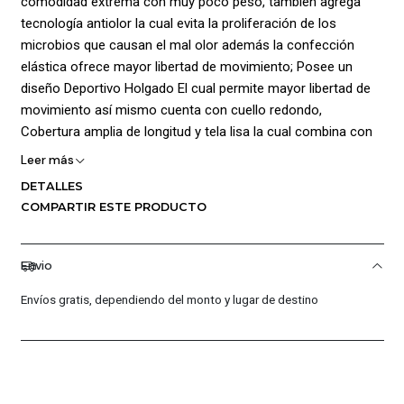
comodidad extrema con muy poco peso, también agrega
tecnología antiolor la cual evita la proliferación de los
microbios que causan el mal olor además la confección
elástica ofrece mayor libertad de movimiento; Posee un
diseño Deportivo Holgado El cual permite mayor libertad de
movimiento así mismo cuenta con cuello redondo,
Cobertura amplia de longitud y tela lisa la cual combina con
el logo Under Armour estampado en la parte frontal dando
Leer más
mayor estilo; Material 51% Poliéster/49% Nailon
DETALLES
COMPARTIR ESTE PRODUCTO
Envio
Envíos gratis, dependiendo del monto y lugar de destino