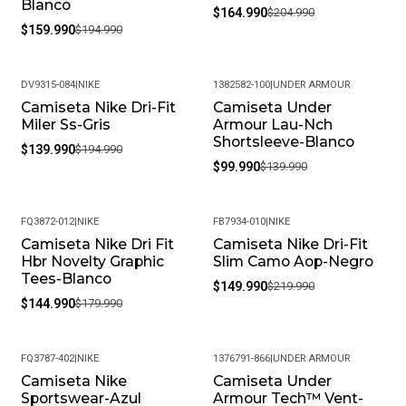
Blanco
$164.990
$204.990
$159.990
$194.990
DV9315-084
|
NIKE
1382582-100
|
UNDER ARMOUR
Camiseta Nike Dri-Fit
Camiseta Under
-28%
-29%
Miler Ss-Gris
Armour Lau-Nch
Shortsleeve-Blanco
$139.990
$194.990
$99.990
$139.990
FQ3872-012
|
NIKE
FB7934-010
|
NIKE
Camiseta Nike Dri Fit
Camiseta Nike Dri-Fit
-19%
-32%
Hbr Novelty Graphic
Slim Camo Aop-Negro
Tees-Blanco
$149.990
$219.990
$144.990
$179.990
FQ3787-402
|
NIKE
1376791-866
|
UNDER ARMOUR
Camiseta Nike
Camiseta Under
-18%
-35%
Sportswear-Azul
Armour Tech™ Vent-