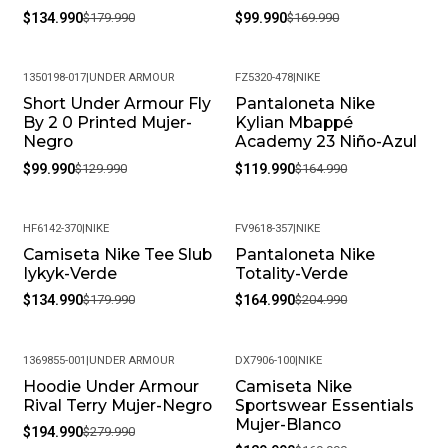
$134.990
$179.990
$99.990
$169.990
1350198-017
|
UNDER ARMOUR
FZ5320-478
|
NIKE
Short Under Armour Fly
Pantaloneta Nike
-23%
-27%
By 2 0 Printed Mujer-
Kylian Mbappé
Negro
Academy 23 Niño-Azul
$99.990
$129.990
$119.990
$164.990
HF6142-370
|
NIKE
FV9618-357
|
NIKE
Camiseta Nike Tee Slub
Pantaloneta Nike
-25%
-20%
Iykyk-Verde
Totality-Verde
$134.990
$179.990
$164.990
$204.990
1369855-001
|
UNDER ARMOUR
DX7906-100
|
NIKE
Hoodie Under Armour
Camiseta Nike
-30%
-24%
Rival Terry Mujer-Negro
Sportswear Essentials
Mujer-Blanco
$194.990
$279.990