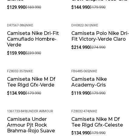
$129.990
$169.990
$144.990
$179.990
DR7567-386
|
NIKE
DH0822-361
|
NIKE
Camiseta Nike Dri-Fit
Camiseta Polo Nike Dri-
-33%
-22%
Camuflado Hombre-
Fit Victory-Verde Claro
Verde
$214.990
$274.990
$159.990
$239.990
FZ8032-357
|
NIKE
FB6485-065
|
NIKE
Camiseta Nike M Df
Camiseta Nike
-25%
-33%
Tee Rlgd Gfx-Verde
Academy-Gris
$134.990
$179.990
$119.990
$179.990
1361733-849
|
UNDER ARMOUR
FZ8032-474
|
NIKE
Camiseta Under
Camiseta Nike M Df
-36%
-25%
Armour Pjt Rock
Tee Rlgd Gfx-Celeste
Brahma-Rojo Suave
$134.990
$179.990