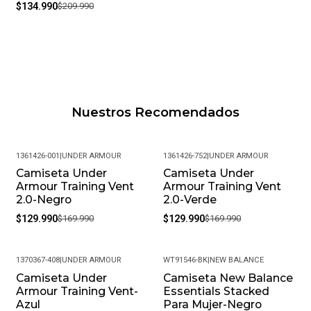
$134.990
$209.990
Nuestros Recomendados
1361426-001
|
UNDER ARMOUR
1361426-752
|
UNDER ARMOUR
Camiseta Under
Camiseta Under
-24%
-24%
Armour Training Vent
Armour Training Vent
2.0-Negro
2.0-Verde
$129.990
$169.990
$129.990
$169.990
1370367-408
|
UNDER ARMOUR
WT91546-BK
|
NEW BALANCE
Camiseta Under
Camiseta New Balance
-25%
-41%
Armour Training Vent-
Essentials Stacked
Azul
Para Mujer-Negro