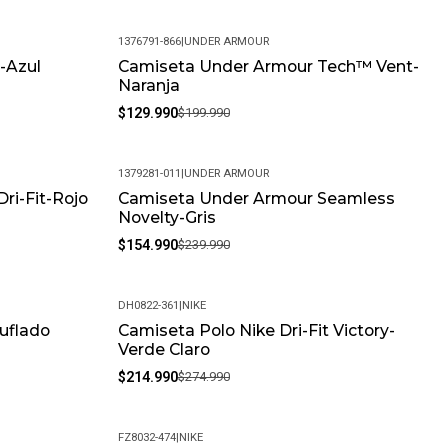
1376791-866
|
UNDER ARMOUR
-Azul
Camiseta Under Armour Tech™ Vent-
-35%
Naranja
$129.990
$199.990
1379281-011
|
UNDER ARMOUR
ri-Fit-Rojo
Camiseta Under Armour Seamless
-35%
Novelty-Gris
$154.990
$239.990
DH0822-361
|
NIKE
uflado
Camiseta Polo Nike Dri-Fit Victory-
-22%
Verde Claro
$214.990
$274.990
FZ8032-474
|
NIKE