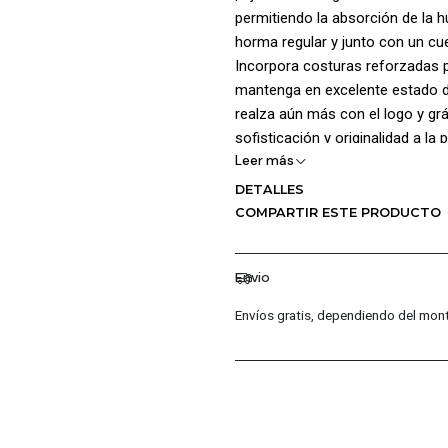
permitiendo la absorción de la 
horma regular y junto con un cu
Incorpora costuras reforzadas p
mantenga en excelente estado d
realza aún más con el logo y gr
sofisticación y originalidad a l
Leer más
Composición 60% algodón 40% p
DETALLES
COMPARTIR ESTE PRODUCTO
Envio
Envíos gratis, dependiendo del mont