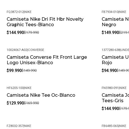
FQ3872-012
|
NIKE
FB7934-010
|
NIKE
Camiseta Nike Dri Fit Hbr Novelty
Camiseta Ni
-19%
-32%
Graphic Tees-Blanco
Negro
$144.990
$179.990
$149.990
$219.
10024067-A02
|
CONVERSE
1377280-638
|
UNDE
Camiseta Converse Fit Front Large
Camiseta U
-33%
-37%
Logo Unisex-Blanco
Rojo
$99.990
$149.990
$94.990
$149.9
HF6205-100
|
NIKE
FN5980-091
|
NIKE
Camiseta Nike Tee Oc-Blanco
Camiseta J
-24%
-19%
Tees-Gris
$129.990
$169.990
$144.990
$179.
FZ8032-357
|
NIKE
FB6485-065
|
NIKE