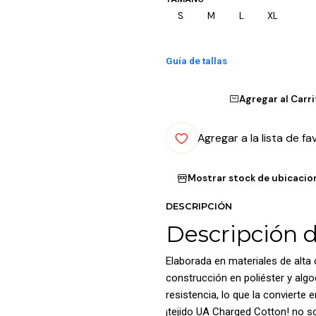
S
M
L
XL
Guía de tallas
Agregar al Carr
Agregar a la lista de fa
Mostrar stock de ubicacio
DESCRIPCIÓN
Descripción 
Elaborada en materiales de alta
construcción en poliéster y al
resistencia, lo que la convierte
¡tejido UA Charged Cotton! no so