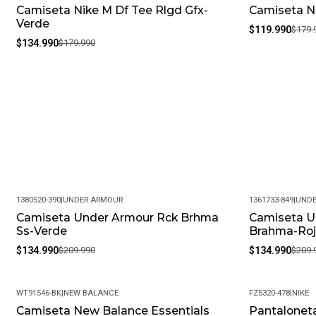
Camiseta Nike M Df Tee Rlgd Gfx-
Camiseta N
-25%
-33%
Verde
$119.990
$179.
$134.990
$179.990
1380520-390
|
UNDER ARMOUR
1361733-849
|
UNDE
Camiseta Under Armour Rck Brhma
Camiseta U
-36%
-36%
Ss-Verde
Brahma-Roj
$134.990
$209.990
$134.990
$209.
WT91546-BK
|
NEW BALANCE
FZ5320-478
|
NIKE
Camiseta New Balance Essentials
Pantalonet
-41%
-27%