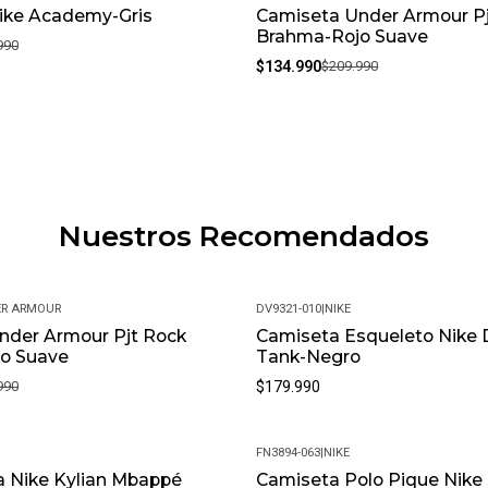
ike Academy-Gris
Camiseta Under Armour P
-36%
Brahma-Rojo Suave
990
$134.990
$209.990
Nuestros Recomendados
R ARMOUR
DV9321-010
|
NIKE
nder Armour Pjt Rock
Camiseta Esqueleto Nike Dr
o Suave
Tank-Negro
990
$179.990
FN3894-063
|
NIKE
a Nike Kylian Mbappé
Camiseta Polo Pique Nike 
-20%