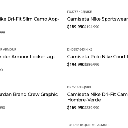
FQ3787-402
|
NIKE
ke Dri-Fit Slim Camo Aop-
Camiseta Nike Sportswear
-18%
$159.990
$194.990
990
R ARMOUR
DH0857-643
|
NIKE
nder Armour Lockertag-
Camiseta Polo Nike Court D
-19%
$194.990
$239.990
90
DR7567-386
|
NIKE
ordan Brand Crew Graphic
Camiseta Nike Dri-Fit Cam
-33%
Hombre-Verde
990
$159.990
$239.990
1361733-849
|
UNDER ARMOUR