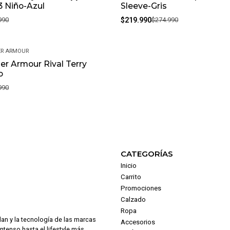
 Niño-Azul
Sleeve-Gris
990
$219.990
$274.990
R ARMOUR
r Armour Rival Terry
o
990
CATEGORÍAS
Inicio
Carrito
Promociones
Calzado
Ropa
dan y la tecnología de las marcas
Accesorios
intenso hasta el lifestyle más