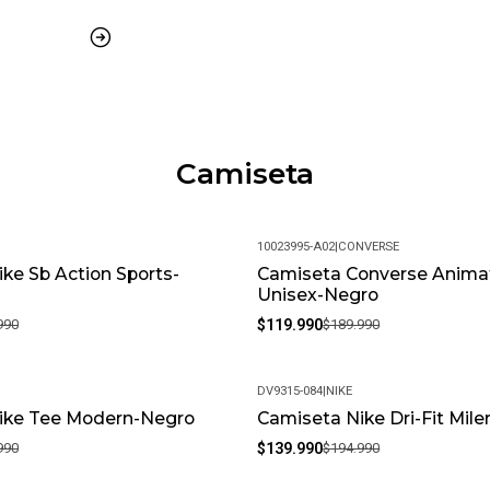
Camiseta
10023995-A02
|
CONVERSE
ke Sb Action Sports-
Camiseta Converse Anima
-37%
Unisex-Negro
990
$119.990
$189.990
DV9315-084
|
NIKE
ike Tee Modern-Negro
Camiseta Nike Dri-Fit Miler
-28%
990
$139.990
$194.990