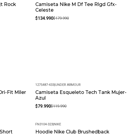
jt Rock
Camiseta Nike M Df Tee Rlgd Gfx-
-25%
Celeste
$134.990
$179.990
1275487-433
|
UNDER ARMOUR
i-Fit Miler
Camiseta Esqueleto Tech Tank Mujer-
-33%
Azul
$79.990
$119.990
FN3104-323
|
NIKE
Short
Hoodie Nike Club Brushedback
-19%