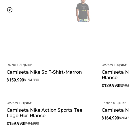
DC7817-716
|
NIKE
CV7539-100
|
NIKE
Camiseta Nike Sb T-Shirt-Marron
Camiseta Ni
-18%
-36%
Blanco
$159.990
$194.990
$139.990
$219.
CV7539-104
|
NIKE
FZ8048-010
|
NIKE
Camiseta Nike Action Sports Tee
Camiseta N
-18%
-20%
Logo Hbr-Blanco
$164.990
$204.
$159.990
$194.990