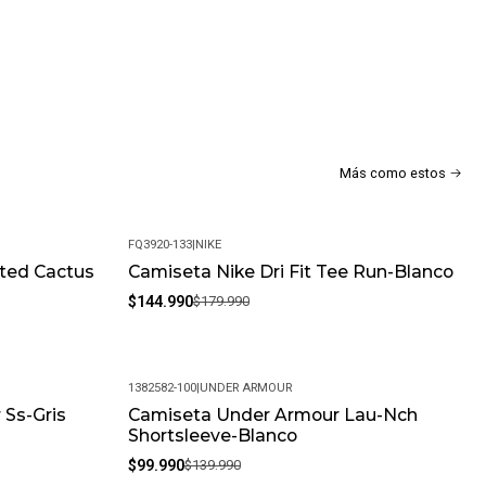
Más como estos
FQ3920-133
|
NIKE
ted Cactus
Camiseta Nike Dri Fit Tee Run-Blanco
-19%
$144.990
$179.990
1382582-100
|
UNDER ARMOUR
 Ss-Gris
Camiseta Under Armour Lau-Nch
-29%
Shortsleeve-Blanco
$99.990
$139.990