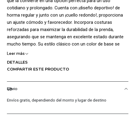
que la convierte en una opción perfecta para un uso
cotidiano y prolongado. Cuenta con ¡diseño deportivo! de
horma regular y junto con un ¡cuello redondo!, proporciona
un ajuste cómodo y favorecedor. Incorpora costuras
reforzadas para maximizar la durabilidad de la prenda,
asegurando que se mantenga en excelente estado durante
mucho tiempo. Su estilo clásico con un color de base se
realza aún más con el logo y gráficos de la marca
Leer más
estampados, este detalle agrega un toque de sofisticación y
DETALLES
originalidad a la prenda, permitiendo que destaque en
COMPARTIR ESTE PRODUCTO
cualquier ocasión. Composición 100% algodón.
Envio
Envíos gratis, dependiendo del monto y lugar de destino