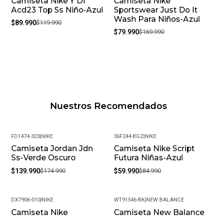
Camiseta Nike Y Df
Camiseta Nike
-25%
-53%
Acd23 Top Ss Niño-Azul
Sportswear Just Do It
Wash Para Niños-Azul
$89.990
$119.990
$79.990
$169.990
Nuestros Recomendados
FD1474-323
|
NIKE
36F244-BGZ
|
NIKE
Camiseta Jordan Jdn
Camiseta Nike Script
-20%
-29%
Ss-Verde Oscuro
Futura Niñas-Azul
$139.990
$174.990
$59.990
$84.990
DX7906-010
|
NIKE
WT91546-BK
|
NEW BALANCE
Camiseta Nike
Camiseta New Balance
-24%
-41%