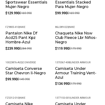
Sportswear Essentials
Essentials Stacked
Mujer-Negro
Para Mujer-Negro
$129.990
$169.990
$99.990
$169.990
FZ9805-410
|
NIKE
86L089-023
|
NIKE
Pantalon Nike Df
Chaqueta Nike Nsw
-16%
-33%
Acd25 Pant Kpz
Club Fleece Lbr Niños-
Hombre-Azul
Negro
$239.990
$284.990
$119.990
$179.990
10023876-A02
|
CONVERSE
1370367-408
|
UNDER ARMOUR
Camiseta Converse
Camiseta Under
-33%
-25%
Star Chevron Ii-Negro
Armour Training Vent-
Azul
$99.990
$149.990
$134.990
$179.990
FZ5312-010
|
NIKE
1377155-001
|
UNDER ARMOUR
Camiseta Nike
Camiseta Under
-25%
-35%