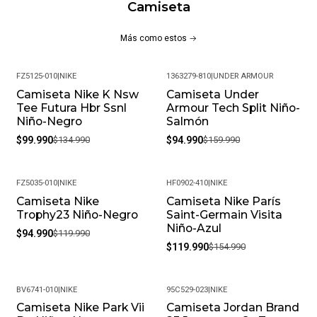
Camiseta
Más como estos
FZ5125-010
|
NIKE
1363279-810
|
UNDER ARMOUR
Camiseta Nike K Nsw
Camiseta Under
-26%
-41%
Tee Futura Hbr Ssnl
Armour Tech Split Niño-
Niño-Negro
Salmón
$99.990
$134.990
$94.990
$159.990
FZ5035-010
|
NIKE
HF0902-410
|
NIKE
Camiseta Nike
Camiseta Nike París
-21%
-23%
Trophy23 Niño-Negro
Saint-Germain Visita
Niño-Azul
$94.990
$119.990
$119.990
$154.990
BV6741-010
|
NIKE
95C529-023
|
NIKE
Camiseta Nike Park Vii
Camiseta Jordan Brand
-24%
-25%