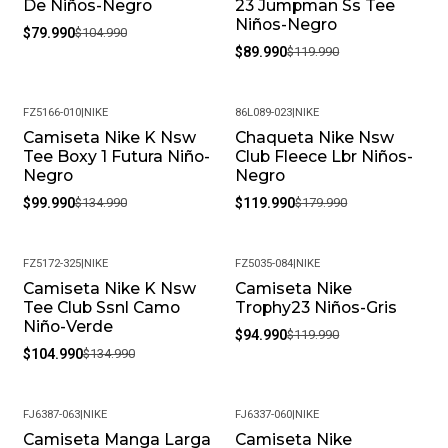
De Niños-Negro
23 Jumpman Ss Tee
Niños-Negro
$79.990
$104.990
$89.990
$119.990
FZ5166-010
|
NIKE
86L089-023
|
NIKE
Camiseta Nike K Nsw
Chaqueta Nike Nsw
-26%
-33%
Tee Boxy 1 Futura Niño-
Club Fleece Lbr Niños-
Negro
Negro
$99.990
$134.990
$119.990
$179.990
FZ5172-325
|
NIKE
FZ5035-084
|
NIKE
Camiseta Nike K Nsw
Camiseta Nike
-22%
-21%
Tee Club Ssnl Camo
Trophy23 Niños-Gris
Niño-Verde
$94.990
$119.990
$104.990
$134.990
FJ6387-063
|
NIKE
FJ6337-060
|
NIKE
Camiseta Manga Larga
Camiseta Nike
-47%
-44%