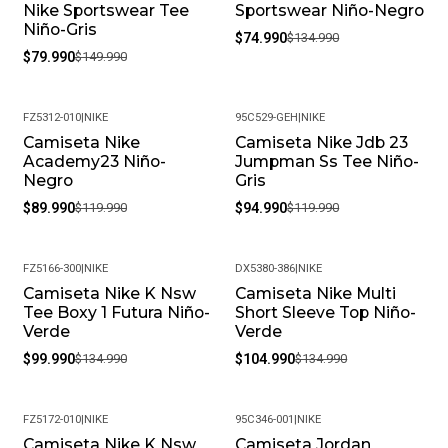
Nike Sportswear Tee
Sportswear Niño-Negro
Niño-Gris
$74.990
$134.990
$79.990
$149.990
FZ5312-010
|
NIKE
95C529-GEH
|
NIKE
Camiseta Nike
Camiseta Nike Jdb 23
-25%
-21%
Academy23 Niño-
Jumpman Ss Tee Niño-
Negro
Gris
$89.990
$119.990
$94.990
$119.990
FZ5166-300
|
NIKE
DX5380-386
|
NIKE
Camiseta Nike K Nsw
Camiseta Nike Multi
-26%
-22%
Tee Boxy 1 Futura Niño-
Short Sleeve Top Niño-
Verde
Verde
$99.990
$134.990
$104.990
$134.990
FZ5172-010
|
NIKE
95C346-001
|
NIKE
Camiseta Nike K Nsw
Camiseta Jordan
-22%
-25%