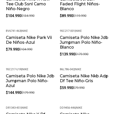
Tee Club Ssnl Camo
Faded Flight Niños-
Niño-Negro
Blanco
$104.990
$134.990
$89.990
$119.990
BV6741-463
|
NIKE
95C217-001
|
NIKE
Camiseta Nike Park Vii
Camiseta Polo Nike Jdb
-24%
-22%
De Niños-Azul
Jumpman Polo Niño-
Blanco
$79.990
$104.990
$139.990
$179.990
95C217-U1R
|
NIKE
86L786-042
|
NIKE
Camiseta Polo Nike Jdb
Camiseta Nike Nkb Adp
-19%
-25%
Jumpman Polo Niño-
Df Tee Niño-Gris
Azul
$59.990
$79.990
$144.990
$179.990
DR1343-451
|
NIKE
DD9456-446
|
NIKE