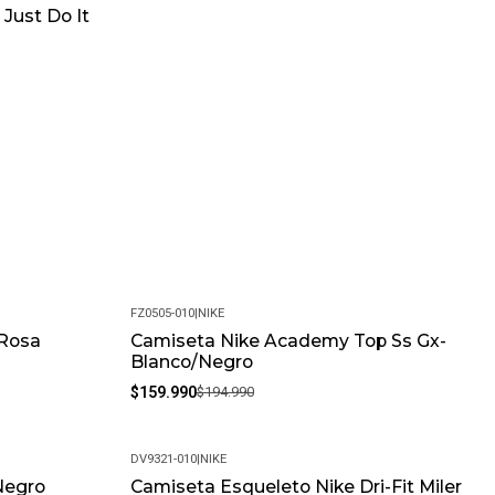
Just Do It
FZ0505-010
|
NIKE
-Rosa
Camiseta Nike Academy Top Ss Gx-
-18%
Blanco/Negro
$159.990
$194.990
DV9321-010
|
NIKE
Negro
Camiseta Esqueleto Nike Dri-Fit Miler