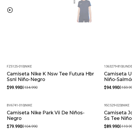
FZ5125-010
|
NIKE
1363279-810
|
UNDE
Camiseta Nike K Nsw Tee Futura Hbr
Camiseta U
-26%
-41%
Ssnl Niño-Negro
Niño-Salmó
$99.990
$134.990
$94.990
$159.9
BV6741-010
|
NIKE
95C529-023
|
NIKE
Camiseta Nike Park Vii De Niños-
Camiseta J
-24%
-25%
Negro
Ss Tee Niñ
$79.990
$104.990
$89.990
$119.9