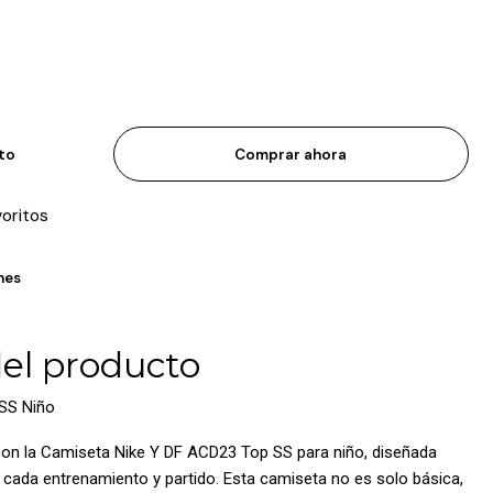
ito
Comprar ahora
voritos
nes
del producto
SS Niño
l con la Camiseta Nike Y DF ACD23 Top SS para niño, diseñada
n cada entrenamiento y partido. Esta camiseta no es solo básica,