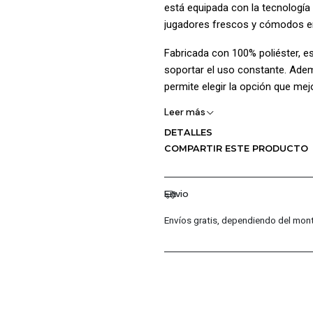
está equipada con la tecnología 
jugadores frescos y cómodos e
Fabricada con 100% poliéster, es
soportar el uso constante. Adem
permite elegir la opción que mej
Leer más
Con un diseño moderno y funci
rendimiento para acompañar a lo
DETALLES
tanto para entrenamientos como
COMPARTIR ESTE PRODUCTO
cualquier joven futbolista en as
Envio
¡Ventajas de Comprar en Pacific
Envíos gratis, dependiendo del mont
Productos Originales: En P
garantizando la autenticidad
Distribuidores Autorizados
permite ofrecerte las últi
Garantía de 30 Días: Cada 
fabricación, para que comp