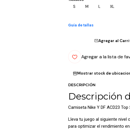
S
M
L
XL
Guía de tallas
Agregar al Carr
Agregar a la lista de fa
Mostrar stock de ubicacio
DESCRIPCIÓN
Descripción 
Camiseta Nike Y DF ACD23 Top 
Lleva tu juego al siguiente nive
para optimizar el rendimiento e