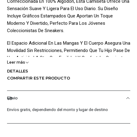
Confeccionada En 100% Algodón, Esta Camiseta Ofrece Una
Sensación Suave Y Ligera Para El Uso Diario. Su Diseño
Incluye Gráficos Estampados Que Aportan Un Toque
Moderno Y Divertido, Perfecto Para Los Jóvenes
Coleccionistas De Sneakers.
El Espacio Adicional En Las Mangas Y El Cuerpo Asegura Una
Movilidad Sin Restricciones, Permitiendo Que Tu Hijo Pase De
Una Actividad A Otra Con Facilidad Y Confort. La Camiseta
Leer más
Es Fácil De Mantener Y Puede Ser Lavada A Máquina,
DETALLES
Conservando Su Calidad Y Ajuste Tras Cada Lavado.
COMPARTIR ESTE PRODUCTO
Diseñada Para Ofrecer Estilo Y Funcionalidad, Es Una
Excelente Opción Para Cualquier Día De La Semana.
Composición: Cuerpo: 100% Algodon / Sin Forro / Textil
Envio
Punto
Envíos gratis, dependiendo del monto y lugar de destino
¡Ventajas De Comprar En Pacific Sport Colombia!:
Productos Originales: En Pacific Sport Colombia, Solo
Vendemos Productos Originales, Garantizando La