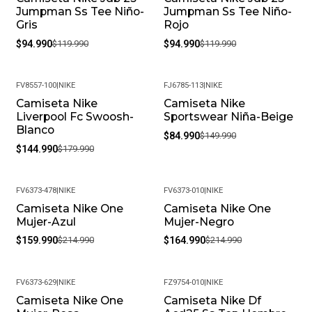
Jumpman Ss Tee Niño-
Jumpman Ss Tee Niño-
Gris
Rojo
$94.990
$119.990
$94.990
$119.990
FV8557-100
|
NIKE
FJ6785-113
|
NIKE
Camiseta Nike
Camiseta Nike
-19%
-43%
Liverpool Fc Swoosh-
Sportswear Niña-Beige
Blanco
$84.990
$149.990
$144.990
$179.990
FV6373-478
|
NIKE
FV6373-010
|
NIKE
Camiseta Nike One
Camiseta Nike One
-26%
-23%
Mujer-Azul
Mujer-Negro
$159.990
$214.990
$164.990
$214.990
FV6373-629
|
NIKE
FZ9754-010
|
NIKE
Camiseta Nike One
Camiseta Nike Df
-19%