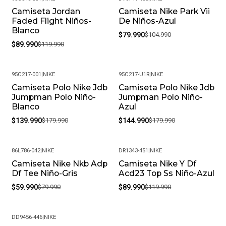
Camiseta Jordan
Camiseta Nike Park Vii
-25%
-24%
Faded Flight Niños-
De Niños-Azul
Blanco
$79.990
$104.990
$89.990
$119.990
95C217-001
|
NIKE
95C217-U1R
|
NIKE
Camiseta Polo Nike Jdb
Camiseta Polo Nike Jdb
-22%
-19%
Jumpman Polo Niño-
Jumpman Polo Niño-
Blanco
Azul
$139.990
$179.990
$144.990
$179.990
86L786-042
|
NIKE
DR1343-451
|
NIKE
Camiseta Nike Nkb Adp
Camiseta Nike Y Df
-25%
-25%
Df Tee Niño-Gris
Acd23 Top Ss Niño-Azul
$59.990
$79.990
$89.990
$119.990
DD9456-446
|
NIKE