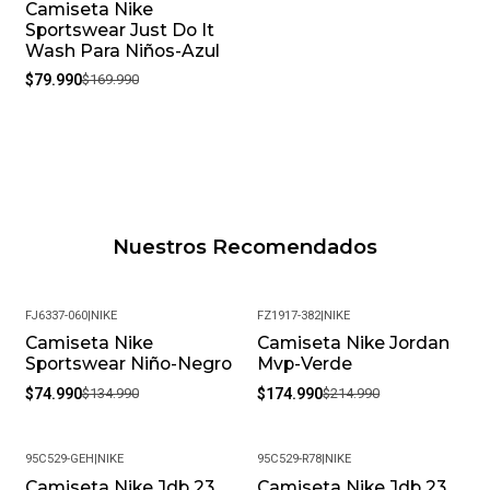
Camiseta Nike
-53%
Sportswear Just Do It
Wash Para Niños-Azul
$79.990
$169.990
Nuestros Recomendados
FJ6337-060
|
NIKE
FZ1917-382
|
NIKE
Camiseta Nike
Camiseta Nike Jordan
-44%
-19%
Sportswear Niño-Negro
Mvp-Verde
$74.990
$134.990
$174.990
$214.990
95C529-GEH
|
NIKE
95C529-R78
|
NIKE
Camiseta Nike Jdb 23
Camiseta Nike Jdb 23
-21%
-21%