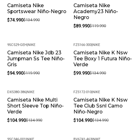
Fresco Y Seco Cuando No Los Estés Usando.
Camiseta Nike
Camiseta Nike
-44%
-25%
• Peso Del Producto: Ligero, Ideal Para Uso Diario.
Sportswear Niño-Negro
Academy23 Niño-
Negro
$74.990
$134.990
$89.990
$119.990
95C529-GEH
|
NIKE
FZ5166-300
|
NIKE
Camiseta Nike Jdb 23
Camiseta Nike K Nsw
-21%
-26%
Jumpman Ss Tee Niño-
Tee Boxy 1 Futura Niño-
Gris
Verde
$94.990
$119.990
$99.990
$134.990
DX5380-386
|
NIKE
FZ5172-010
|
NIKE
Camiseta Nike Multi
Camiseta Nike K Nsw
-22%
-22%
Short Sleeve Top Niño-
Tee Club Ssnl Camo
Verde
Niño-Negro
$104.990
$134.990
$104.990
$134.990
95C346-001
|
NIKE
BV6741-463
|
NIKE