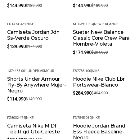
$144.990
$189.990
$144.990
$189.990
FD1474-323
|
NIKE
MT03911-BG
|
NEW BALANCE
Camiseta Jordan Jdn
Sueter New Balance
-20%
-41%
Ss-Verde Oscuro
Classic Core Crew Para
Hombre-Violeta
$139.990
$174.990
$174.990
$294.990
1374483-001
|
UNDER ARMOUR
FB7788-100
|
NIKE
Shorts Under Armour
Hoodie Nike Club Lbr
-23%
-30%
Fly-By Anywhere Mujer-
Portswear-Blanco
Negro
$284.990
$404.990
$114.990
$149.990
FZ8032-474
|
NIKE
FD7545-010
|
NIKE
Camiseta Nike M Df
Hoodie Jordan Brand
-25%
-19%
Tee Rlgd Gfx-Celeste
Ess Fleece Baseline-
Negro