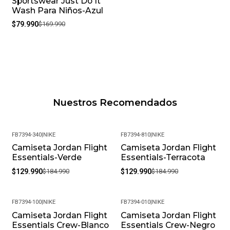
Sportswear Just Do It
Wash Para Niños-Azul
$79.990
$169.990
Nuestros Recomendados
FB7394-340
|
NIKE
FB7394-810
|
NIKE
Camiseta Jordan Flight
Camiseta Jordan Flight
-30%
-30%
Essentials-Verde
Essentials-Terracota
$129.990
$184.990
$129.990
$184.990
FB7394-100
|
NIKE
FB7394-010
|
NIKE
Camiseta Jordan Flight
Camiseta Jordan Flight
-24%
-24%
Essentials Crew-Blanco
Essentials Crew-Negro