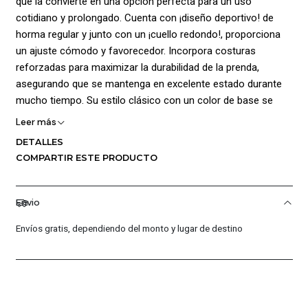
que la convierte en una opción perfecta para un uso
cotidiano y prolongado. Cuenta con ¡diseño deportivo! de
horma regular y junto con un ¡cuello redondo!, proporciona
un ajuste cómodo y favorecedor. Incorpora costuras
reforzadas para maximizar la durabilidad de la prenda,
asegurando que se mantenga en excelente estado durante
mucho tiempo. Su estilo clásico con un color de base se
realza aún más con el logo y gráficos de la marca
Leer más
estampados, este detalle agrega un toque de sofisticación y
DETALLES
originalidad a la prenda, permitiendo que destaque en
COMPARTIR ESTE PRODUCTO
cualquier ocasión. Composición 100% algodón.
Envio
Envíos gratis, dependiendo del monto y lugar de destino