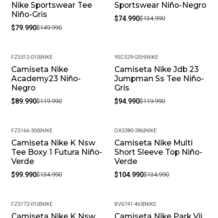
Nike Sportswear Tee
Sportswear Niño-Negro
Niño-Gris
$74.990
$134.990
$79.990
$149.990
FZ5312-010
|
NIKE
95C529-GEH
|
NIKE
Camiseta Nike
Camiseta Nike Jdb 23
-25%
-21%
Academy23 Niño-
Jumpman Ss Tee Niño-
Negro
Gris
$89.990
$119.990
$94.990
$119.990
FZ5166-300
|
NIKE
DX5380-386
|
NIKE
Camiseta Nike K Nsw
Camiseta Nike Multi
-26%
-22%
Tee Boxy 1 Futura Niño-
Short Sleeve Top Niño-
Verde
Verde
$99.990
$134.990
$104.990
$134.990
FZ5172-010
|
NIKE
BV6741-463
|
NIKE
Camiseta Nike K Nsw
Camiseta Nike Park Vii
-22%
-24%