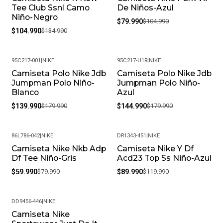
Tee Club Ssnl Camo
De Niños-Azul
Niño-Negro
$79.990
$104.990
$104.990
$134.990
95C217-001
|
NIKE
95C217-U1R
|
NIKE
Camiseta Polo Nike Jdb
Camiseta Polo Nike Jdb
-22%
-19%
Jumpman Polo Niño-
Jumpman Polo Niño-
Blanco
Azul
$139.990
$179.990
$144.990
$179.990
86L786-042
|
NIKE
DR1343-451
|
NIKE
Camiseta Nike Nkb Adp
Camiseta Nike Y Df
-25%
-25%
Df Tee Niño-Gris
Acd23 Top Ss Niño-Azul
$59.990
$79.990
$89.990
$119.990
DD9456-446
|
NIKE
Camiseta Nike
-53%