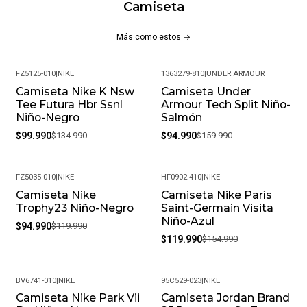
Camiseta
Más como estos
FZ5125-010
|
NIKE
1363279-810
|
UNDER ARMOUR
Camiseta Nike K Nsw
Camiseta Under
-26%
-41%
Tee Futura Hbr Ssnl
Armour Tech Split Niño-
Niño-Negro
Salmón
$99.990
$134.990
$94.990
$159.990
FZ5035-010
|
NIKE
HF0902-410
|
NIKE
Camiseta Nike
Camiseta Nike París
-21%
-23%
Trophy23 Niño-Negro
Saint-Germain Visita
Niño-Azul
$94.990
$119.990
$119.990
$154.990
BV6741-010
|
NIKE
95C529-023
|
NIKE
Camiseta Nike Park Vii
Camiseta Jordan Brand
-24%
-25%