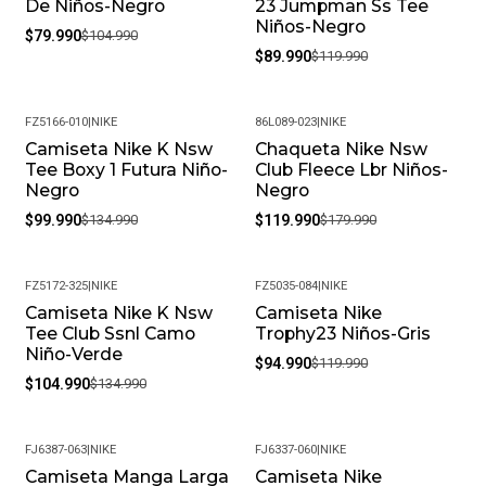
De Niños-Negro
23 Jumpman Ss Tee
Niños-Negro
$79.990
$104.990
$89.990
$119.990
FZ5166-010
|
NIKE
86L089-023
|
NIKE
Camiseta Nike K Nsw
Chaqueta Nike Nsw
-26%
-33%
Tee Boxy 1 Futura Niño-
Club Fleece Lbr Niños-
Negro
Negro
$99.990
$134.990
$119.990
$179.990
FZ5172-325
|
NIKE
FZ5035-084
|
NIKE
Camiseta Nike K Nsw
Camiseta Nike
-22%
-21%
Tee Club Ssnl Camo
Trophy23 Niños-Gris
Niño-Verde
$94.990
$119.990
$104.990
$134.990
FJ6387-063
|
NIKE
FJ6337-060
|
NIKE
Camiseta Manga Larga
Camiseta Nike
-47%
-44%