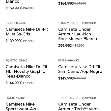
Blanco
$164.990
$204.990
$159.990
$194.990
DV9315-084
|
NIKE
1382582-100
|
UNDER ARMOUR
Camiseta Nike Dri-Fit
Camiseta Under
-28%
-29%
Miler Ss-Gris
Armour Lau-Nch
Shortsleeve-Blanco
$139.990
$194.990
$99.990
$139.990
FQ3872-012
|
NIKE
FB7934-010
|
NIKE
Camiseta Nike Dri Fit
Camiseta Nike Dri-Fit
-19%
-32%
Hbr Novelty Graphic
Slim Camo Aop-Negro
Tees-Blanco
$149.990
$219.990
$144.990
$179.990
FQ3787-402
|
NIKE
1376791-866
|
UNDER ARMOUR
Camiseta Nike
Camiseta Under
-18%
-35%
Sportswear-Azul
Armour Tech™ Vent-