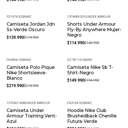
FD1474-323
|
NIKE
1374483-001
|
UNDER ARMOUR
Camiseta Jordan Jdn
Shorts Under Armour
-20%
-23%
Ss-Verde Oscuro
Fly-By Anywhere Mujer-
Negro
$139.990
$174.990
$114.990
$149.990
FN3894-100
|
NIKE
DC7817-010
|
NIKE
Camiseta Polo Pique
Camiseta Nike Sb T-
-20%
-23%
Nike Shortsleeve-
Shirt-Negro
Blanco
$149.990
$194.990
$219.990
$274.990
1370367-408
|
UNDER ARMOUR
FN3104-323
|
NIKE
Camiseta Under
Hoodie Nike Club
-25%
-19%
Armour Training Vent-
Brushedback Chenille
Azul
Futura-Verde