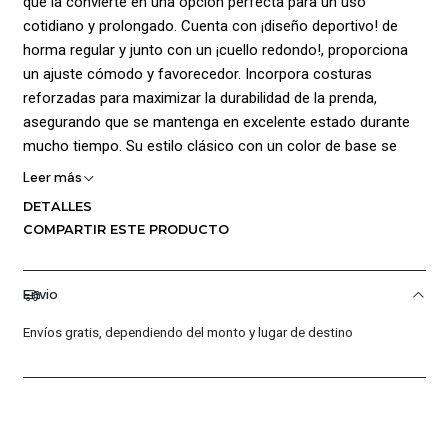
que la convierte en una opción perfecta para un uso
cotidiano y prolongado. Cuenta con ¡diseño deportivo! de
horma regular y junto con un ¡cuello redondo!, proporciona
un ajuste cómodo y favorecedor. Incorpora costuras
reforzadas para maximizar la durabilidad de la prenda,
asegurando que se mantenga en excelente estado durante
mucho tiempo. Su estilo clásico con un color de base se
realza aún más con el logo y gráficos de la marca
Leer más
estampados, este detalle agrega un toque de sofisticación y
DETALLES
originalidad a la prenda, permitiendo que destaque en
COMPARTIR ESTE PRODUCTO
cualquier ocasión. Composición 100% algodón.
Envio
Envíos gratis, dependiendo del monto y lugar de destino