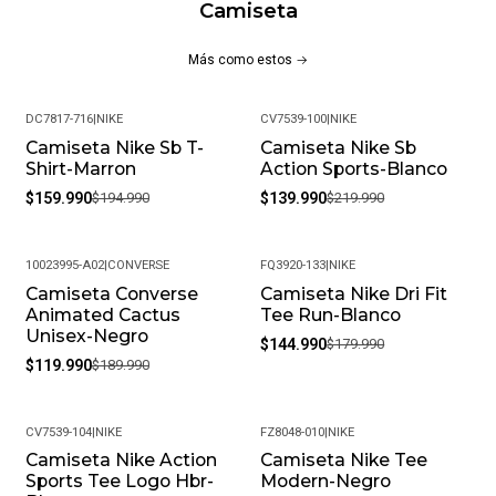
Camiseta
Más como estos
DC7817-716
|
NIKE
CV7539-100
|
NIKE
Camiseta Nike Sb T-
Camiseta Nike Sb
-18%
-36%
Shirt-Marron
Action Sports-Blanco
$159.990
$194.990
$139.990
$219.990
10023995-A02
|
CONVERSE
FQ3920-133
|
NIKE
Camiseta Converse
Camiseta Nike Dri Fit
-37%
-19%
Animated Cactus
Tee Run-Blanco
Unisex-Negro
$144.990
$179.990
$119.990
$189.990
CV7539-104
|
NIKE
FZ8048-010
|
NIKE
Camiseta Nike Action
Camiseta Nike Tee
-18%
-20%
Sports Tee Logo Hbr-
Modern-Negro