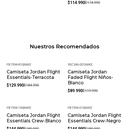
$114.990
$174.990
Nuestros Recomendados
FB7394-810
|
NIKE
95C346-001
|
NIKE
Camiseta Jordan Flight
Camiseta Jordan
-30%
-25%
Essentials-Terracota
Faded Flight Niños-
Blanco
$129.990
$184.990
$89.990
$119.990
FB7394-100
|
NIKE
FB7394-010
|
NIKE
Camiseta Jordan Flight
Camiseta Jordan Flight
-24%
-24%
Essentials Crew-Blanco
Essentials Crew-Negro
$144.990
$189.990
$144.990
$189.990